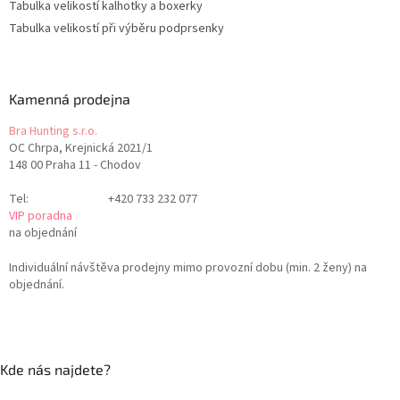
Tabulka velikostí kalhotky a boxerky
Tabulka velikostí při výběru podprsenky
Kamenná prodejna
Bra Hunting s.r.o.
OC Chrpa, Krejnická 2021/1
148 00 Praha 11 - Chodov
Tel:
+420 733 232 077
VIP poradna
na objednání
Individuální návštěva prodejny mimo provozní dobu (min. 2 ženy) na
objednání.
Kde nás najdete?