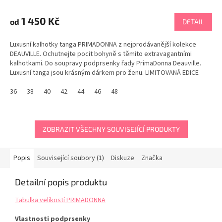
1 450 Kč
od
DETAIL
Luxusní kalhotky tanga PRIMADONNA z nejprodávanější kolekce
DEAUVILLE. Ochutnejte pocit bohyně s těmito extravagantními
kalhotkami. Do soupravy podprsenky řady PrimaDonna Deauville.
Luxusní tanga jsou krásným dárkem pro ženu. LIMITOVANÁ EDICE
Tabulka velikostí PRIMADONNA
36
38
40
42
44
46
48
ZOBRAZIT VŠECHNY SOUVISEJÍCÍ PRODUKTY
Popis
Související soubory (1)
Diskuze
Značka
Detailní popis produktu
Tabulka velikostí PRIMADONNA
Vlastnosti podprsenky