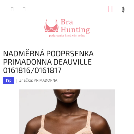
Přejít
NÁKUP
na
obsah
KOŠÍK
NADMĚRNÁ PODPRSENKA
PRIMADONNA DEAUVILLE
0161816/0161817
Značka:
PRIMADONNA
Tip