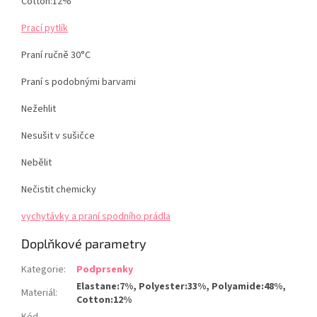
Cotton:12%
Prací pytlík
Praní ručně 30°C
Praní s podobnými barvami
Nežehlit
Nesušit v sušičce
Nebělit
Nečistit chemicky
vychytávky a praní spodního prádla
Doplňkové parametry
Kategorie
:
Podprsenky
Elastane:7%, Polyester:33%, Polyamide:48%,
Materiál
:
Cotton:12%