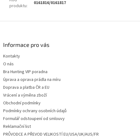
Kód
0161816/0161817
produktu
:
Z
á
p
a
Informace pro vás
t
Kontakty
í
O nás
Bra Hunting VIP poradna
Úprava a oprava prádla na míru
Doprava a platba ČR a EU
Vrácení a výměna zboží
Obchodní podmínky
Podmínky ochrany osobních údajů
Formulář odstoupení od smlouvy
Reklamační list
PRŮVODCE A PŘEVOD VELIKOSTÍ EU/USA/UK/AUS/FR