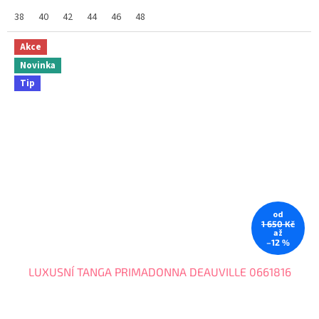
ženu. Tabulka velikostí PRIMADONNA
38
40
42
44
46
48
Akce
Novinka
Tip
od
1 650 Kč
až
–12 %
LUXUSNÍ TANGA PRIMADONNA DEAUVILLE 0661816