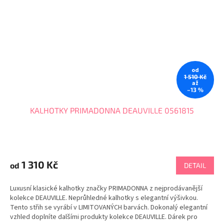
od
1 510 Kč
až
–13 %
KALHOTKY PRIMADONNA DEAUVILLE 0561815
1 310 Kč
od
DETAIL
Luxusní klasické kalhotky značky PRIMADONNA z nejprodávanější
kolekce DEAUVILLE. Neprůhledné kalhotky s elegantní výšivkou.
Tento střih se vyrábí v LIMITOVANÝCH barvách. Dokonalý elegantní
vzhled doplníte dalšími produkty kolekce DEAUVILLE. Dárek pro