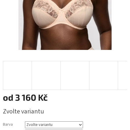
od
3 160 Kč
Měrná
Zvolte variantu
cena:
Barva