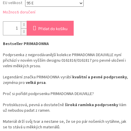
EU velikost
Možnosti doručení
Přidat do košíku
Bestseller PRIMADONNA
Podprsenka z nejprodávanější kolekce PRIMADONNA DEAUVILLE nyní
přichází v novém vyšším designu 0161816/0161817 pro pevné uložení i
velmi měkkých prsou.
Legendární značka PRIMADONNA vyrábí
kvalitní a pevné podprsenky
,
zejména pro
velká prsa
.
Proč si pořídit podprsenku PRIMADONNA DEAUVILLE?
Protiskluzová, pevná a dostatečně
široká ramínka podprsenky
Vám
už nebudou padat z ramen.
Materiál drží svůj tvar a nestane se, že se po pár nošeních vytáhne, jak
se to stává u měkkých materiálů.