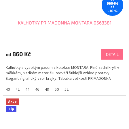
960 Kč
až
–10 %
KALHOTKY PRIMADONNA MONTARA 0563381
860 Kč
od
DETAIL
Kalhotky s vysokým pasem z kolekce MONTARA. Plné zadní krytí v
měkkém, hladkém materiálu. Vytváří štíhlejší vzhled postavy.
Elegantní grafický vzor krajky. Tabulka velikostí PRIMADONNA
40
42
44
46
48
50
52
Akce
Tip