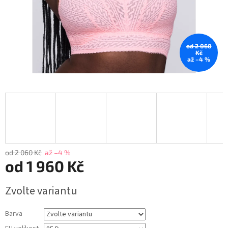
od 2 060
Kč
až –4 %
od 2 060 Kč
až –4 %
od
1 960 Kč
Měrná
Zvolte variantu
cena:
Barva