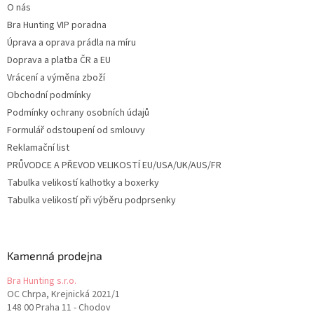
O nás
Bra Hunting VIP poradna
Úprava a oprava prádla na míru
Doprava a platba ČR a EU
Vrácení a výměna zboží
Obchodní podmínky
Podmínky ochrany osobních údajů
Formulář odstoupení od smlouvy
Reklamační list
PRŮVODCE A PŘEVOD VELIKOSTÍ EU/USA/UK/AUS/FR
Tabulka velikostí kalhotky a boxerky
Tabulka velikostí při výběru podprsenky
Kamenná prodejna
Bra Hunting s.r.o.
OC Chrpa, Krejnická 2021/1
148 00 Praha 11 - Chodov