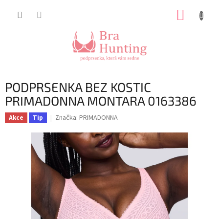
Přejít
NÁKUP
na
obsah
KOŠÍK
PODPRSENKA BEZ KOSTIC
PRIMADONNA MONTARA 0163386
Značka:
PRIMADONNA
Akce
Tip