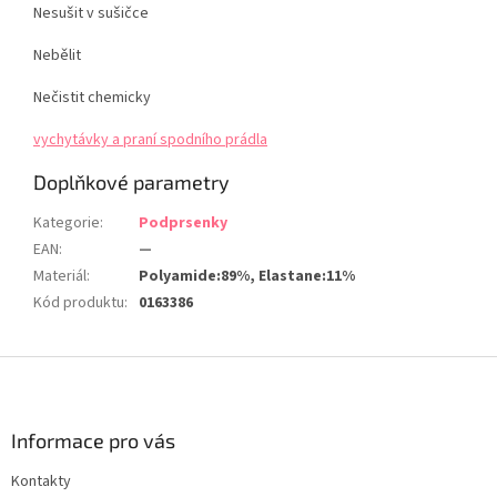
Nesušit v sušičce
Nebělit
Nečistit chemicky
vychytávky a praní spodního prádla
Doplňkové parametry
Kategorie
:
Podprsenky
EAN
:
—
Materiál
:
Polyamide:89%, Elastane:11%
Kód produktu
:
0163386
Z
á
p
a
Informace pro vás
t
Kontakty
í