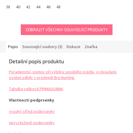
38
40
42
44
46
48
ZOBRAZIT VŠECHNY SOUVISEJÍCÍ PRODUKTY
Popis
Související soubory (3)
Diskuze
Značka
Detailní popis produktu
Poradenství, pomoc při výběru spodního prádla, vyzkoušení,
osobní odběr v prodejně Bra Hunting.
Tabulka velikostí PRIMADONNA
Vlastnosti podprsenky
vysoký střed podprsenky
nevyztužené podprsenky