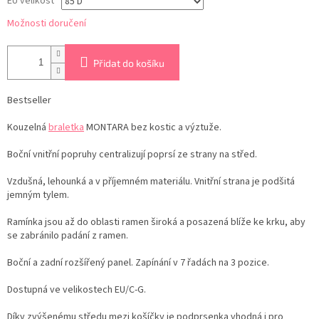
EU velikost
Možnosti doručení
Přidat do košíku
Bestseller
Kouzelná
braletka
MONTARA bez kostic a výztuže.
Boční vnitřní popruhy centralizují poprsí ze strany na střed.
Vzdušná, lehounká a v příjemném materiálu. Vnitřní strana je podšitá
jemným tylem.
Ramínka jsou až do oblasti ramen široká a posazená blíže ke krku, aby
se zabránilo padání z ramen.
Boční a zadní rozšířený panel. Zapínání v 7 řadách na 3 pozice.
Dostupná ve velikostech EU/C-G.
Díky zvýšenému středu mezi košíčky je podprsenka vhodná i pro