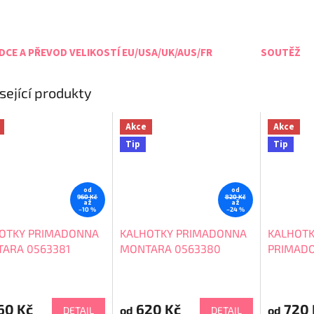
CE A PŘEVOD VELIKOSTÍ EU/USA/UK/AUS/FR
SOUTĚŽ
sející produkty
Akce
Akce
Tip
Tip
od
od
960 Kč
820 Kč
až
až
–10 %
–24 %
OTKY PRIMADONNA
KALHOTKY PRIMADONNA
KALHOTK
ARA 0563381
MONTARA 0563380
PRIMAD
0663380
60 Kč
620 Kč
720 
od
od
DETAIL
DETAIL