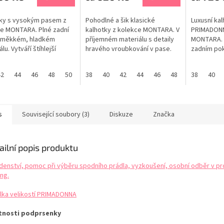
ky s vysokým pasem z
Pohodlné a šik klasické
Luxusní ka
e MONTARA. Plné zadní
kalhotky z kolekce MONTARA. V
PRIMADONN
v měkkém, hladkém
příjemném materiálu s detaily
MONTARA. 
lu. Vytváří štíhlejší
hravého vroubkování v pase.
zadním pok
 postavy. Elegantní
Tento styl Rio Briefs s
pod obleče
ký vzor krajky. Tabulka
grafickou krajkou nabízí plnější
vzdušná gr
42
44
46
48
50
52
38
40
42
44
46
48
38
40
stí PRIMADONNA
zadní krytí. Tabulka velikostí
pro ženu. T
PRIMADONNA
PRIMADON
s
Související soubory (3)
Diskuze
Značka
ailní popis produktu
denství, pomoc při výběru spodního prádla, vyzkoušení, osobní odběr v pr
ng.
lka velikostí PRIMADONNA
tnosti podprsenky