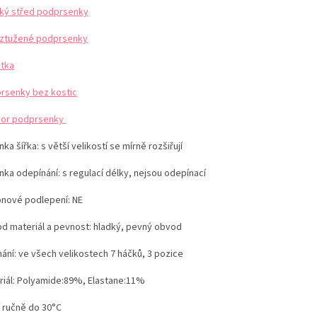
ký střed podprsenky
ztužené podprsenky
etka
rsenky bez kostic
or podprsenky
ka šířka: s větší velikostí se mírně rozšiřují
nka odepínání: s regulací délky, nejsou odepínací
konové podlepení: NE
d materiál a pevnost: hladký, pevný obvod
nání: ve všech velikostech 7 háčků, 3 pozice
iál:
Polyamide:89%, Elastane:11%
í ručně do 30°C