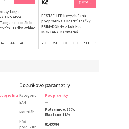
Kč
DETAIL
lhotky tanga
BESTSELLER Nevyztužená
A z kolekce
podprsenka s kosticí značky
Tanga s minimálním
PRIMADONNA z kolekce
rytím. Hladký vzhled
MONTARA. Nadměrná
ním. Elegantní a
podprsenka je navržena v
afická krajka. Dárek
42
44
46
cíleném střihu pro pevnou
70I
75I
80I
85I
90I
95I
100I
70J
abulka velikostí
podporu prsou v nadměrných
NA
velikostech EU/I-M, menší
velikosti EU/C-H najdete zde.
Boční panel centralizuje poprsí
na střed. Ramínka jsou
umístěna více...
Doplňkové parametry
odejně Bra
Kategorie
:
Podprsenky
EAN
:
—
Polyamide:89%,
Materiál
:
Elastane:11%
Kód
0163386
produktu
: