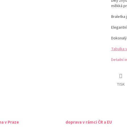
Díky zvý
měkká pr
Braletka 
Elegantní
Dokonalý
Tabulka 
Detailní 
TISK
na v Praze
doprava v rámci ČR a EU