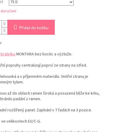
st
 doručení
Přidat do košíku
r
á
braletka
MONTARA bez kostic a výztuže.
třní popruhy centralizují poprsí ze strany na střed.
lehounká a v příjemném materiálu. Vnitřní strana je
jemným tylem.
sou až do oblasti ramen široká a posazená blíže ke krku,
bránilo padání z ramen.
adní rozšířený panel. Zapínání v 7 řadách na 3 pozice.
 ve velikostech EU/C-G.