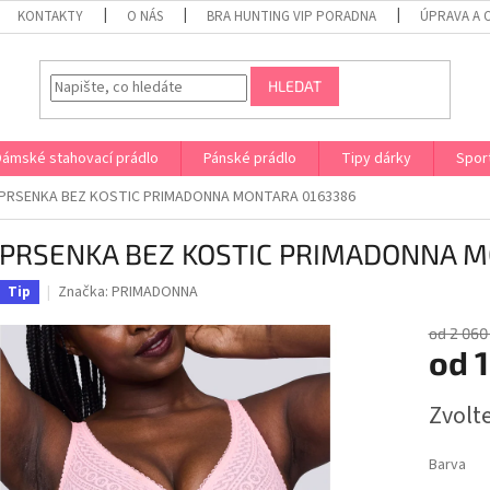
KONTAKTY
O NÁS
BRA HUNTING VIP PORADNA
ÚPRAVA A 
HLEDAT
Dámské stahovací prádlo
Pánské prádlo
Tipy dárky
Spor
PRSENKA BEZ KOSTIC PRIMADONNA MONTARA 0163386
PRSENKA BEZ KOSTIC PRIMADONNA M
Značka:
PRIMADONNA
Tip
od 2 060
od
1
Měrná
Zvolt
cena:
Barva