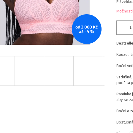
EU veliko
Možnosti
od 2 060 Kč
až –4 %
Bestselle
Kouzeln
Boční vni
Vzdušná, 
podšitá 
Ramínka j
aby se za
Boční a z
Dostupná