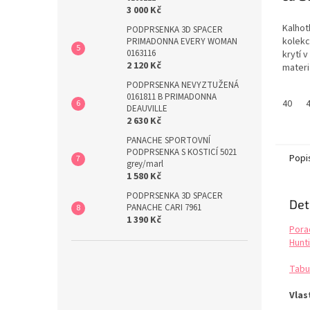
3 000 Kč
Kalhot
PODPRSENKA 3D SPACER
kolekc
PRIMADONNA EVERY WOMAN
0163116
krytí 
2 120 Kč
materiá
vzhled
PODPRSENKA NEVYZTUŽENÁ
grafic
0161811 B PRIMADONNA
40
veliko
DEAUVILLE
2 630 Kč
PANACHE SPORTOVNÍ
PODPRSENKA S KOSTICÍ 5021
Popi
grey/marl
1 580 Kč
PODPRSENKA 3D SPACER
Det
PANACHE CARI 7961
1 390 Kč
Pora
Hunti
Tabu
Vlas