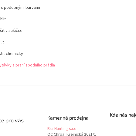
í s podobnými barvami
hlit
šit v sušičce
lit
stit chemicky
ytávky a praní spodního prádla
Kde nás naj
Kamenná prodejna
e pro vás
Bra Hunting s.r.o.
OC Chrpa, Krejnická 2021/1