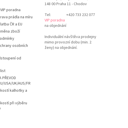
148 00 Praha 11 - Chodov
 VIP poradna
Tel:
+420 733 232 077
rava prádla na míru
VIP poradna
latba ČR a EU
na objednání
ýměna zboží
Individuální návštěva prodejny
podmínky
mimo provozní dobu (min. 2
chrany osobních
ženy) na objednání.
dstoupení od
list
A PŘEVOD
EU/USA/UK/AUS/FR
ikostí kalhotky a
ikostí při výběru
y