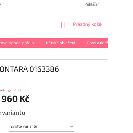
OPRAVA PRÁDLA NA MÍRU
DOPRAVA A PLATBA ČR A EU
Přihlášení
VRÁCENÍ A V
NÁKUPNÍ
Prázdný košík
KOŠÍK
tovní spodní prádlo
Dětské oblečení
Praní a údržba
Kont
ONTARA 0163386
 Kč
až –4 %
 960 Kč
e variantu