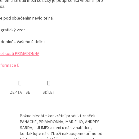
šenému středu mezi košíčky je podprsenka vhodná i pro
sa.
je pod oblečením neviditelná.
 grafický vzor.
 doplněk Vašeho šatníku.
velikostí PRIMADONNA
informace
ZEPTAT SE
SDÍLET
Pokud hledáte konkrétní produkt značek
PANACHE, PRIMADONNA, MARIE JO, ANDRES
SARDA, JULIMEX a není u nás v nabídce,
kontaktujte nás. Zboží nakupujeme přímo od