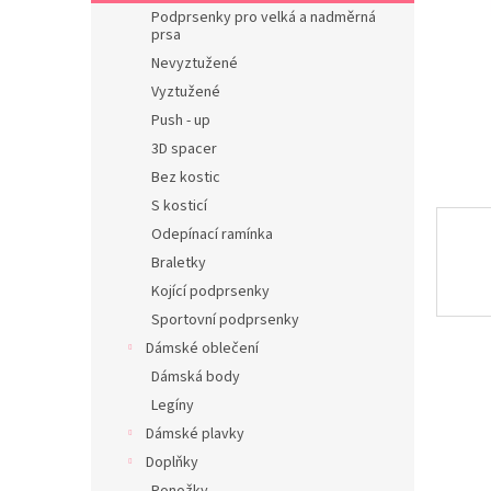
n
Podprsenky pro velká a nadměrná
e
prsa
l
Nevyztužené
Vyztužené
Push - up
3D spacer
Bez kostic
S kosticí
Odepínací ramínka
Braletky
Kojící podprsenky
Sportovní podprsenky
Dámské oblečení
Dámská body
Legíny
Dámské plavky
Doplňky