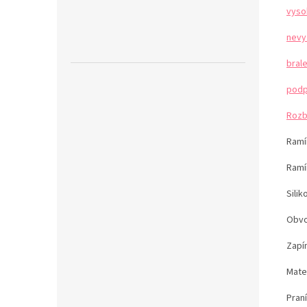
vyso
nevy
bral
podp
Rozb
Ramín
Ramí
Sili
Obvo
Zapí
Mater
Pran