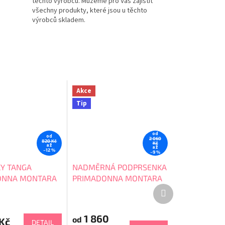
těchto výrobců. Můžeme pro Vás zajistit
všechny produkty, které jsou u těchto
výrobců skladem.
Akce
Tip
od
od
2 060
820 Kč
Kč
až
až
–12 %
–9 %
Y TANGA
NADMĚRNÁ PODPRSENKA
ONNA MONTARA
PRIMADONNA MONTARA
Další
0163385
produkt
1 860
od
Kč
DETAIL