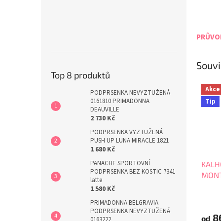
PRŮVOD
Souvi
Top 8 produktů
Akce
PODPRSENKA NEVYZTUŽENÁ
0161810 PRIMADONNA
Tip
DEAUVILLE
2 730 Kč
PODPRSENKA VYZTUŽENÁ
PUSH UP LUNA MIRACLE 1821
1 680 Kč
PANACHE SPORTOVNÍ
KALH
PODPRSENKA BEZ KOSTIC 7341
MONT
latte
1 580 Kč
PRIMADONNA BELGRAVIA
PODPRSENKA NEVYZTUŽENÁ
8
od
0163222