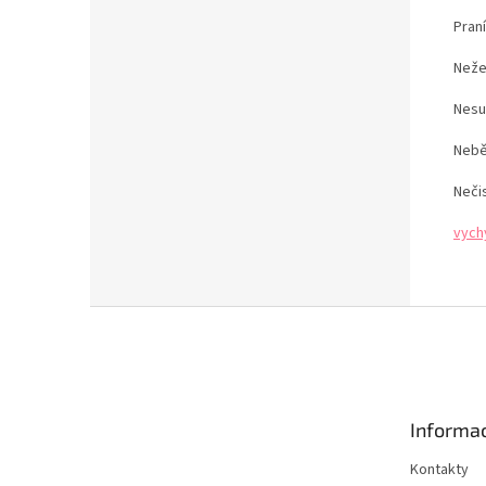
Pran
Neže
Nesu
Nebě
Neči
vych
Z
á
p
a
t
Informac
í
Kontakty