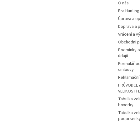
O nás
Bra Hunting
Úprava a op
Doprava a p
Vrácení a v
Obchodní 
Podmínky o
údajů
Formulář o
smlouvy
Reklamační 
PRŮVODCE 
VELIKOSTÍ 
Tabulka vel
boxerky
Tabulka vel
podprsenk