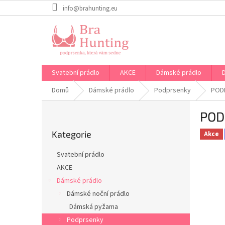
Přejít
info@brahunting.eu
na
obsah
Svatební prádlo
AKCE
Dámské prádlo
Domů
Dámské prádlo
Podprsenky
POD
P
POD
o
Přeskočit
s
Kategorie
kategorie
Akce
t
r
Svatební prádlo
a
AKCE
n
Dámské prádlo
n
í
Dámské noční prádlo
p
Dámská pyžama
a
Podprsenky