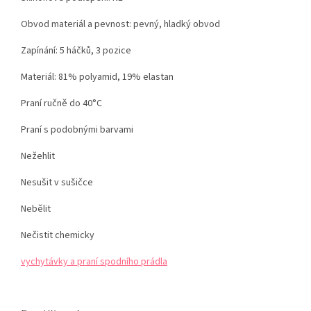
Obvod materiál a pevnost: pevný, hladký obvod
Zapínání: 5 háčků, 3 pozice
Materiál: 81% polyamid, 19% elastan
Praní ručně do 40°C
Praní s podobnými barvami
Nežehlit
Nesušit v sušičce
Nebělit
Nečistit chemicky
vychytávky a praní spodního prádla