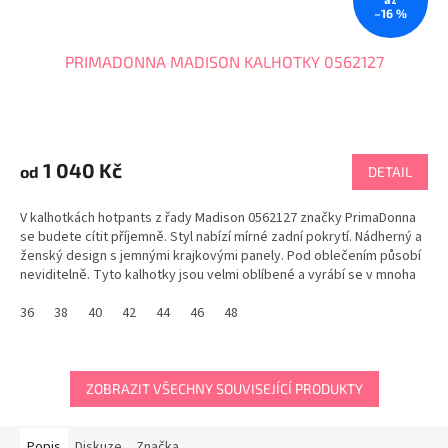
až
–16 %
PRIMADONNA MADISON KALHOTKY 0562127
1 040 Kč
od
DETAIL
V kalhotkách hotpants z řady Madison 0562127 značky PrimaDonna
se budete cítit příjemně. Styl nabízí mírné zadní pokrytí. Nádherný a
ženský design s jemnými krajkovými panely. Pod oblečením působí
neviditelně. Tyto kalhotky jsou velmi oblíbené a vyrábí se v mnoha
barvách. Tabulka...
36
38
40
42
44
46
48
ZOBRAZIT VŠECHNY SOUVISEJÍCÍ PRODUKTY
Popis
Diskuze
Značka