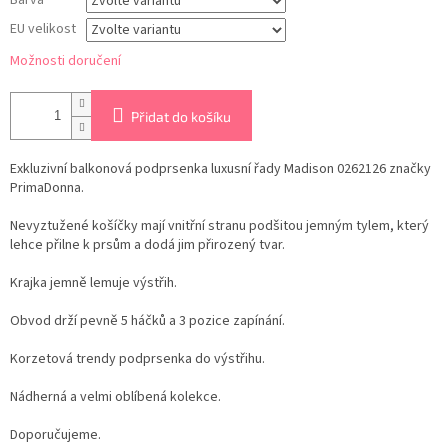
Barva
EU velikost
Možnosti doručení
Přidat do košíku
Exkluzivní balkonová podprsenka luxusní řady Madison 0262126 značky
PrimaDonna.
Nevyztužené košíčky mají vnitřní stranu podšitou jemným tylem, který
lehce přilne k prsům a dodá jim přirozený tvar.
Krajka jemně lemuje výstřih.
Obvod drží pevně 5 háčků a 3 pozice zapínání.
Korzetová trendy podprsenka do výstřihu.
Nádherná a velmi oblíbená kolekce.
Doporučujeme.