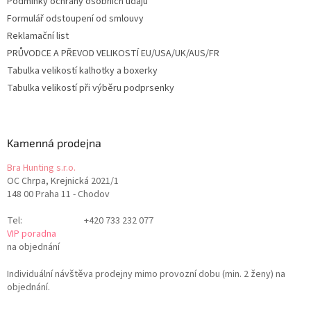
Podmínky ochrany osobních údajů
Formulář odstoupení od smlouvy
Reklamační list
PRŮVODCE A PŘEVOD VELIKOSTÍ EU/USA/UK/AUS/FR
Tabulka velikostí kalhotky a boxerky
Tabulka velikostí při výběru podprsenky
Kamenná prodejna
Bra Hunting s.r.o.
OC Chrpa, Krejnická 2021/1
148 00 Praha 11 - Chodov
Tel:
+420 733 232 077
VIP poradna
na objednání
Individuální návštěva prodejny mimo provozní dobu (min. 2 ženy) na
objednání.