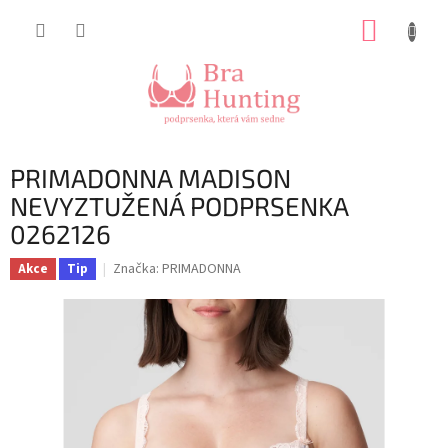
Přejít
NÁKUP
na
obsah
KOŠÍK
PRIMADONNA MADISON
NEVYZTUŽENÁ PODPRSENKA
0262126
Značka:
PRIMADONNA
Akce
Tip