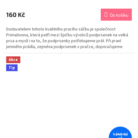
Průměrné
hodnocení
produktu
160 Kč
Do košíku
je
5,0
Dodavatelem tohoto kvalitního pracího sáčku je společnost
z
PrimaDonna, která patří mezi špičku výrobců podprsenek na velká
5
prsa a myslí i na to, že podprsenky potřebujeme prát. Při praní
hvězdiček.
jemného prádla, zejména podprsenek v pračce, doporučujeme
použít vždy sáček na praní. Při praní bez sáčku se...
Akce
Tip
1 240 Kč