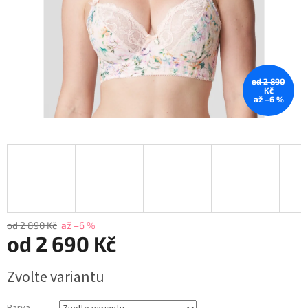
od 2 890
Kč
až –6 %
od 2 890 Kč
až –6 %
od
2 690 Kč
Měrná
Zvolte variantu
cena: