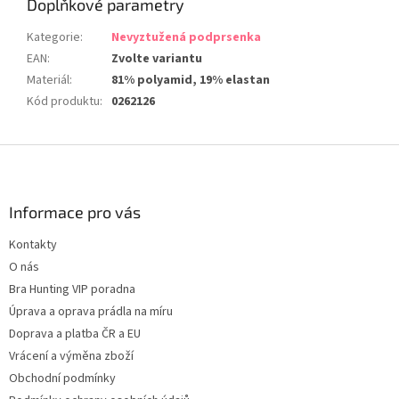
Doplňkové parametry
Kategorie
:
Nevyztužená podprsenka
EAN
:
Zvolte variantu
Materiál
:
81% polyamid, 19% elastan
Kód produktu
:
0262126
Z
á
p
a
Informace pro vás
t
Kontakty
í
O nás
Bra Hunting VIP poradna
Úprava a oprava prádla na míru
Doprava a platba ČR a EU
Vrácení a výměna zboží
Obchodní podmínky