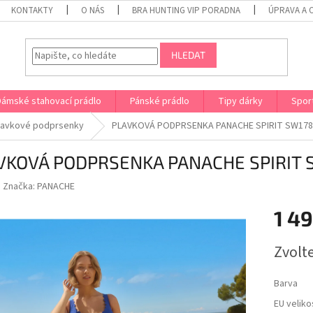
KONTAKTY
O NÁS
BRA HUNTING VIP PORADNA
ÚPRAVA A 
HLEDAT
Dámské stahovací prádlo
Pánské prádlo
Tipy dárky
Spor
lavkové podprsenky
PLAVKOVÁ PODPRSENKA PANACHE SPIRIT SW178
VKOVÁ PODPRSENKA PANACHE SPIRIT 
Značka:
PANACHE
1 4
Měrná
Zvolt
cena:
Barva
EU veliko