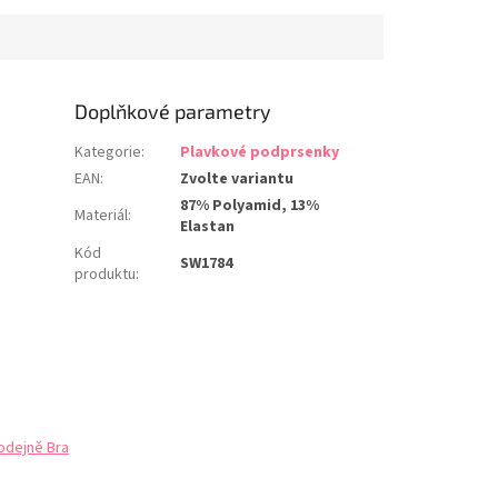
é okraje dodávají
velikosti). Luxusní španělská
avé kouzlo.
látka s pletenou...
 speciální luxusní...
Doplňkové parametry
Kategorie
:
Plavkové podprsenky
EAN
:
Zvolte variantu
87% Polyamid, 13%
Materiál
:
Elastan
Kód
SW1784
produktu
:
odejně Bra