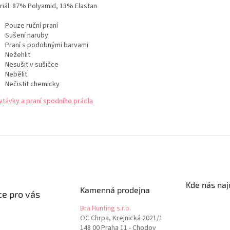
iál:
87% Polyamid, 13% Elastan
Pouze ruční praní
Sušení naruby
Praní s podobnými barvami
Nežehlit
Nesušit v sušičce
Nebělit
Nečistit chemicky
ytávky a praní spodního prádla
Kde nás naj
Kamenná prodejna
e pro vás
Bra Hunting s.r.o.
OC Chrpa, Krejnická 2021/1
148 00 Praha 11 - Chodov