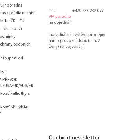
 VIP poradna
Tel:
+420 733 232 077
rava prádla na míru
VIP poradna
latba ČR a EU
na objednání
ýměna zboží
Individuální návštěva prodejny
podmínky
mimo provozní dobu (min. 2
chrany osobních
ženy) na objednání.
dstoupení od
list
A PŘEVOD
EU/USA/UK/AUS/FR
ikostí kalhotky a
ikostí při výběru
y
Odebírat newsletter