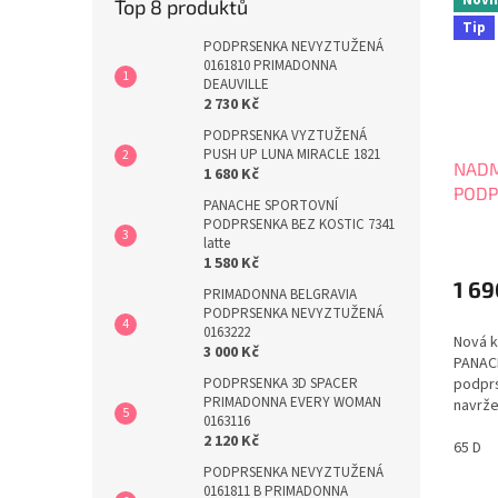
Top 8 produktů
Tip
PODPRSENKA NEVYZTUŽENÁ
0161810 PRIMADONNA
DEAUVILLE
2 730 Kč
PODPRSENKA VYZTUŽENÁ
PUSH UP LUNA MIRACLE 1821
NADM
1 680 Kč
PODP
PANACHE SPORTOVNÍ
SPIR
PODPRSENKA BEZ KOSTIC 7341
SW17
latte
1 580 Kč
1 69
PRIMADONNA BELGRAVIA
PODPRSENKA NEVYZTUŽENÁ
0163222
Nová k
3 000 Kč
PANAC
podprs
PODPRSENKA 3D SPACER
PRIMADONNA EVERY WOMAN
navrže
0163116
radost
2 120 Kč
vody. 
65 D
nadměr
PODPRSENKA NEVYZTUŽENÁ
profes
0161811 B PRIMADONNA