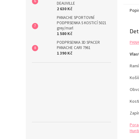
konstr
DEAUVILLE
2 630 Kč
spoléh
Popi
Využije
PANACHE SPORTOVNÍ
ramínk
PODPRSENKA S KOSTICÍ 5021
grey/marl
Det
1 580 Kč
PANA
PODPRSENKA 3D SPACER
PANACHE CARI 7961
1 390 Kč
Vlas
Ramí
Koší
Obvo
Kost
Zapí
Pora
Hunti