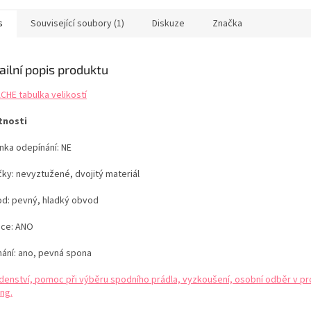
ukcí na kterou se
na celé léto! Vyrobeno ze
vroubkovan
áte a to i bez ramínek.
speciální luxusní texturované...
designu hr
s
Související soubory (1)
Diskuze
Značka
te i variantu zapnutí
Potažené do
a od...
ailní popis produktu
CHE tabulka velikostí
tnosti
nka odepínání: NE
čky: nevyztužené, dvojitý materiál
d: pevný, hladký obvod
ice: ANO
nání: ano, pevná spona
denství, pomoc při výběru spodního prádla, vyzkoušení, osobní odběr v pr
ng.