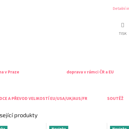
Detailní 
TISK
na v Praze
doprava v rámci ČR a EU
CE A PŘEVOD VELIKOSTÍ EU/USA/UK/AUS/FR
SOUTĚŽ
sející produkty
nka
Novinka
Novinka