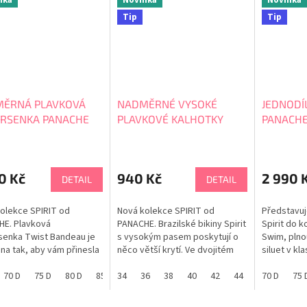
Tip
Tip
ĚRNÁ PLAVKOVÁ
NADMĚRNÉ VYSOKÉ
JEDNODÍ
RSENKA PANACHE
PLAVKOVÉ KALHOTKY
PANACHE 
IT ELLA BANDEAU
PANACHE SPIRIT SW1765A
SW1780
63A
0 Kč
940 Kč
2 990 
DETAIL
DETAIL
olekce SPIRIT od
Nová kolekce SPIRIT od
Představu
HE. Plavková
PANACHE. Brazilské bikiny Spirit
Spirit do 
enka Twist Bandeau je
s vysokým pasem poskytují o
Swim, pln
na tak, aby vám přinesla
něco větší krytí. Ve dvojitém
siluet v kl
 a pevnou podporu u
materiálu s řasením přední
Plavky Rita
Je vyrobena pro
70 D
75 D
80 D
85 D
časti pro sjednocení břicha.
34
65 E
36
70 E
38
40
75 E
42
80 E
44
85 E
46
hlubokým v
70 D
65 F
75 
né velikosti D-M
Decentní brazilský střih vzadu
dodává pl
ionálním střihem a
pro nejlichotivější střih k vodě
glamouru, 