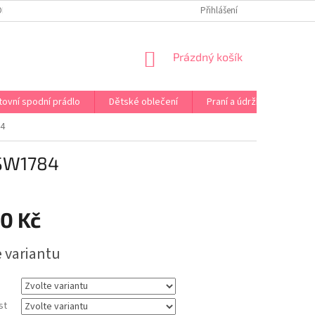
OPRAVA PRÁDLA NA MÍRU
DOPRAVA A PLATBA ČR A EU
Přihlášení
VRÁCENÍ A V
NÁKUPNÍ
Prázdný košík
KOŠÍK
tovní spodní prádlo
Dětské oblečení
Praní a údržba
Kont
4
SW1784
90 Kč
e variantu
st