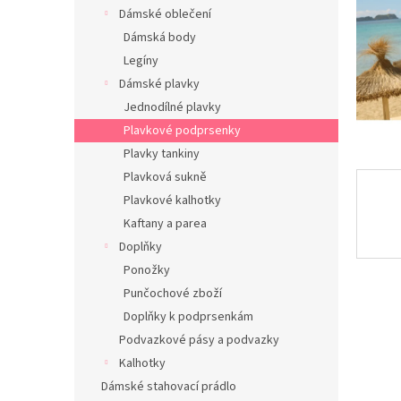
n
Dámské oblečení
e
Dámská body
l
Legíny
Dámské plavky
Jednodílné plavky
Plavkové podprsenky
Plavky tankiny
Plavková sukně
Plavkové kalhotky
Kaftany a parea
Doplňky
Ponožky
Punčochové zboží
Doplňky k podprsenkám
Podvazkové pásy a podvazky
Kalhotky
Dámské stahovací prádlo