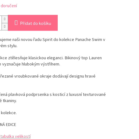
 doručení
Přidat do košíku
ujeme naši novou řadu Spirit do kolekce Panache Swim v
ém stylu.
kce ztělesňuje klasickou eleganci. Bikinový top Lauren
e vyznačuje hlubokým výstřihem.
řezané vroubkované okraje dodávají designu hravé
ená plavková podprsenka s kosticí z luxusní texturované
 tkaniny.
 kolekce.
NÁ EDICE
abulka velikostí