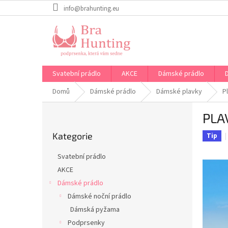
Přejít
info@brahunting.eu
na
obsah
Svatební prádlo
AKCE
Dámské prádlo
Domů
Dámské prádlo
Dámské plavky
P
P
PLA
o
Přeskočit
s
Kategorie
kategorie
Tip
t
r
Svatební prádlo
a
AKCE
n
Dámské prádlo
n
í
Dámské noční prádlo
p
Dámská pyžama
a
Podprsenky