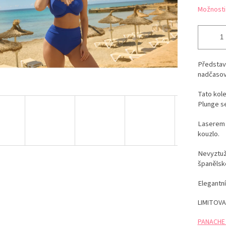
Možnosti
Představ
nadčasov
Tato kole
Plunge s
Laserem 
kouzlo.
Nevyztuž
španělské
Elegantní
LIMITOVA
PANACHE t