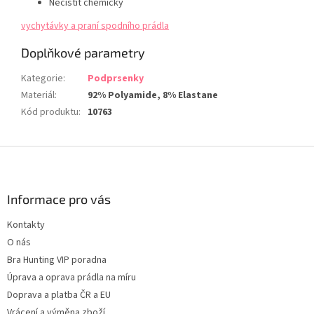
Nečistit chemicky
vychytávky a praní spodního prádla
Doplňkové parametry
Kategorie
:
Podprsenky
Materiál
:
92% Polyamide, 8% Elastane
Kód produktu
:
10763
Z
á
p
a
Informace pro vás
t
Kontakty
í
O nás
Bra Hunting VIP poradna
Úprava a oprava prádla na míru
Doprava a platba ČR a EU
Vrácení a výměna zboží