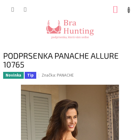
Přejít
NÁKUP
na
obsah
KOŠÍK
PODPRSENKA PANACHE ALLURE
10765
Značka:
PANACHE
Novinka
Tip