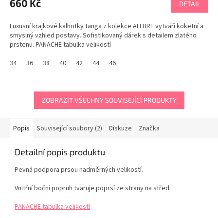
660 Kč
DETAIL
Luxusní krajkové kalhotky tanga z kolekce ALLURE vytváří koketní a
smyslný vzhled postavy. Sofistikovaný dárek s detailem zlatého
prstenu. PANACHE tabulka velikostí
34
36
38
40
42
44
46
ZOBRAZIT VŠECHNY SOUVISEJÍCÍ PRODUKTY
Popis
Související soubory (2)
Diskuze
Značka
Detailní popis produktu
Pevná podpora prsou nadměrných velikostí.
Vnitřní boční popruh tvaruje poprsí ze strany na střed.
PANACHE tabulka velikostí