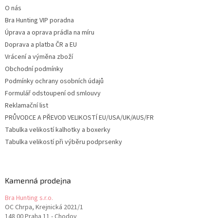
O nás
Bra Hunting VIP poradna
Úprava a oprava prádla na míru
Doprava a platba ČR a EU
Vrácení a výměna zboží
Obchodní podmínky
Podmínky ochrany osobních údajů
Formulář odstoupení od smlouvy
Reklamační list
PRŮVODCE A PŘEVOD VELIKOSTÍ EU/USA/UK/AUS/FR
Tabulka velikostí kalhotky a boxerky
Tabulka velikostí při výběru podprsenky
Kamenná prodejna
Bra Hunting s.r.o.
OC Chrpa, Krejnická 2021/1
148 00 Praha 11 - Chodov