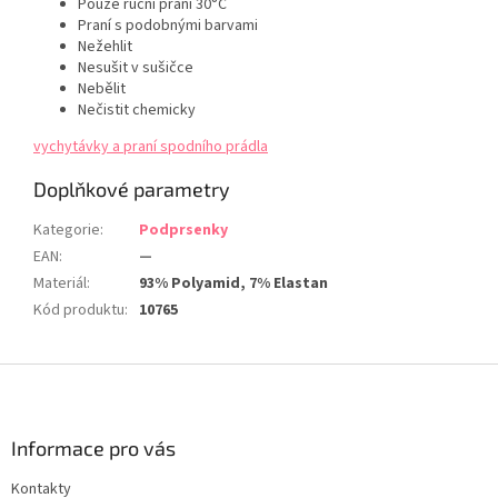
Pouze ruční praní 30°C
Praní s podobnými barvami
Nežehlit
Nesušit v sušičce
Nebělit
Nečistit chemicky
vychytávky a praní spodního prádla
Doplňkové parametry
Kategorie
:
Podprsenky
EAN
:
—
Materiál
:
93% Polyamid, 7% Elastan
Kód produktu
:
10765
Z
á
p
a
Informace pro vás
t
Kontakty
í