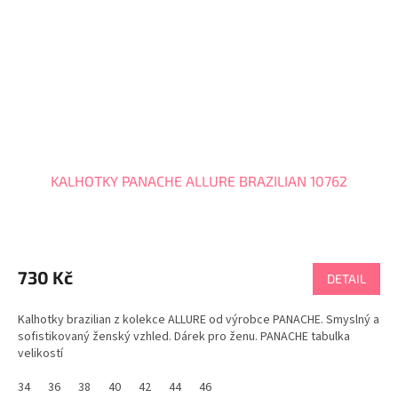
KALHOTKY PANACHE ALLURE BRAZILIAN 10762
730 Kč
DETAIL
Kalhotky brazilian z kolekce ALLURE od výrobce PANACHE. Smyslný a
sofistikovaný ženský vzhled. Dárek pro ženu. PANACHE tabulka
velikostí
34
36
38
40
42
44
46