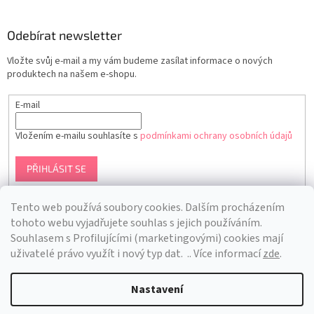
Odebírat newsletter
Vložte svůj e-mail a my vám budeme zasílat informace o nových
produktech na našem e-shopu.
E-mail
Vložením e-mailu souhlasíte s
podmínkami ochrany osobních údajů
PŘIHLÁSIT SE
Tento web používá soubory cookies. Dalším procházením
tohoto webu vyjadřujete souhlas s jejich používáním.
S
ouhlasem s Profilujícími (marketingovými) cookies mají
uživatelé právo využít i nový typ dat.
.. Více informací
zde
.
Nastavení
Vytvořil Shoptet