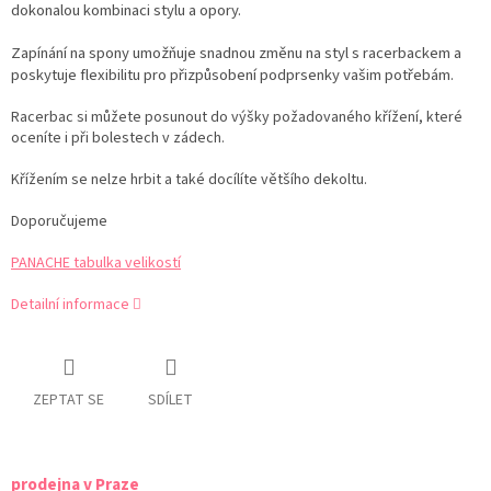
dokonalou kombinaci stylu a opory.
Zapínání na spony umožňuje snadnou změnu na styl s racerbackem a
poskytuje flexibilitu pro přizpůsobení podprsenky vašim potřebám.
Racerbac si můžete posunout do výšky požadovaného křížení, které
oceníte i při bolestech v zádech.
Křížením se nelze hrbit a také docílíte většího dekoltu.
Doporučujeme
PANACHE tabulka velikostí
Detailní informace
ZEPTAT SE
SDÍLET
prodejna v Praze