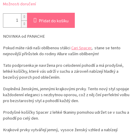
Možnosti doručení
Přidat do košíku
NOVINKA od PANACHE
Pokud máte rádi naši oblíbenou stálici
Cari Spacer
, stane se tento
nejnovější přírůstek do rodiny Allure vaším oblíbeným!
Tato podprsenka je navržena pro celodenní pohodlí a má prodyšné,
lehké košíčky, které vás udrží v suchu a zároveň nabízejí hladký a
bezešvý povrch pod oblečením.
Doplněná ženskými, jemnými krajkovými prvky. Tento nový styl spojuje
každodenní eleganci s nezbytnou oporou, což z něj činí perfektní volbu
pro bezstarostný styl a pohodlí každý den.
Prodyšné košíčky Spacer z lehké tkaniny pomohou udržet se v suchu a
pohodlí po celý den.
Krajkové prvky vytvářejí jemný, vysoce ženský vzhled a nabízejí