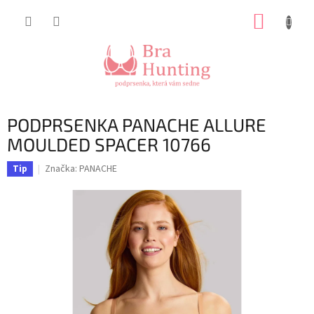
Přejít
NÁKUP
na
obsah
KOŠÍK
PODPRSENKA PANACHE ALLURE
MOULDED SPACER 10766
Značka:
PANACHE
Tip