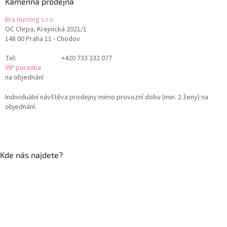
Kamenná prodejna
Bra Hunting s.r.o.
OC Chrpa, Krejnická 2021/1
148 00 Praha 11 - Chodov
Tel:
+420 733 232 077
VIP poradna
na objednání
Individuální návštěva prodejny mimo provozní dobu (min. 2 ženy) na
objednání.
Kde nás najdete?