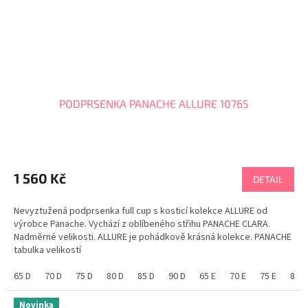
PODPRSENKA PANACHE ALLURE 10765
1 560 Kč
DETAIL
Nevyztužená podprsenka full cup s kosticí kolekce ALLURE od
výrobce Panache. Vychází z oblíbeného střihu PANACHE CLARA.
Nadměrné velikosti. ALLURE je pohádkově krásná kolekce. PANACHE
tabulka velikostí
65 D
70 D
75 D
80 D
85 D
90 D
65 E
70 E
75 E
80 E
Novinka