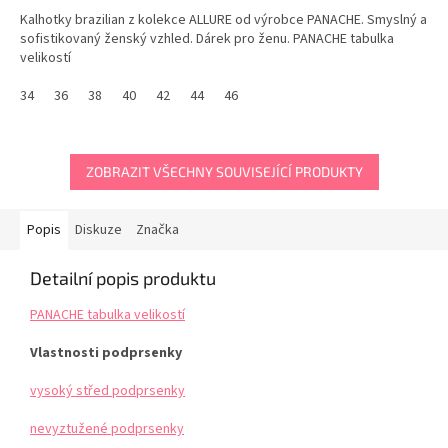
Kalhotky brazilian z kolekce ALLURE od výrobce PANACHE. Smyslný a
sofistikovaný ženský vzhled. Dárek pro ženu. PANACHE tabulka
velikostí
34
36
38
40
42
44
46
ZOBRAZIT VŠECHNY SOUVISEJÍCÍ PRODUKTY
Popis
Diskuze
Značka
Detailní popis produktu
PANACHE tabulka velikostí
Vlastnosti podprsenky
vysoký střed podprsenky
nevyztužené podprsenky