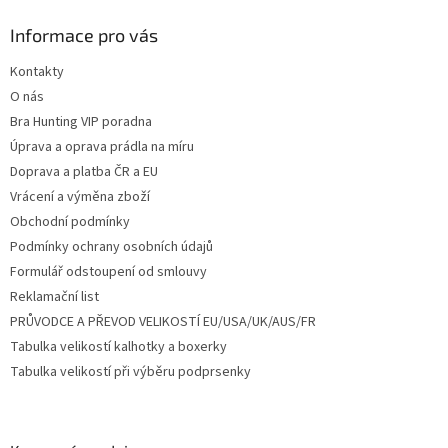
p
a
Informace pro vás
t
Kontakty
í
O nás
Bra Hunting VIP poradna
Úprava a oprava prádla na míru
Doprava a platba ČR a EU
Vrácení a výměna zboží
Obchodní podmínky
Podmínky ochrany osobních údajů
Formulář odstoupení od smlouvy
Reklamační list
PRŮVODCE A PŘEVOD VELIKOSTÍ EU/USA/UK/AUS/FR
Tabulka velikostí kalhotky a boxerky
Tabulka velikostí při výběru podprsenky