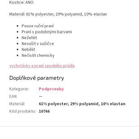
Kostice: ANO
Materiál:
61% polyester, 29% polyamid, 10% elastan
Pouze ruční praní
Praní s podobnými barvami
Nežehlit
Nesušit v sušičce
Nebělit
Nečistit chemicky
vychytávky a praní spodního prádla
Doplňkové parametry
Kategorie
:
Podprsenky
EAN
:
—
Materiál
:
61% polyester, 29% polyamid, 10% elastan
Kód produktu
:
10766
Z
á