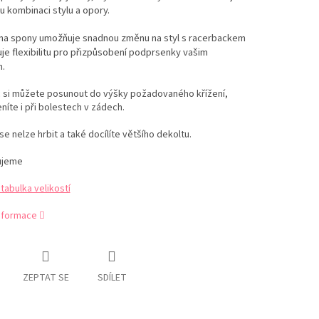
 kombinaci stylu a opory.
 na spony umožňuje snadnou změnu na styl s racerbackem
je flexibilitu pro přizpůsobení podprsenky vašim
.
 si můžete posunout do výšky požadovaného křížení,
níte i při bolestech v zádech.
se nelze hrbit a také docílíte většího dekoltu.
ujeme
abulka velikostí
informace
ZEPTAT SE
SDÍLET