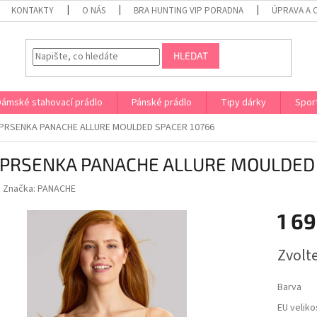
KONTAKTY
O NÁS
BRA HUNTING VIP PORADNA
ÚPRAVA A 
HLEDAT
Dámské stahovací prádlo
Pánské prádlo
Tipy dárky
Spor
PRSENKA PANACHE ALLURE MOULDED SPACER 10766
PRSENKA PANACHE ALLURE MOULDED 
Značka:
PANACHE
1 69
Měrná
Zvolt
cena:
Barva
EU veliko