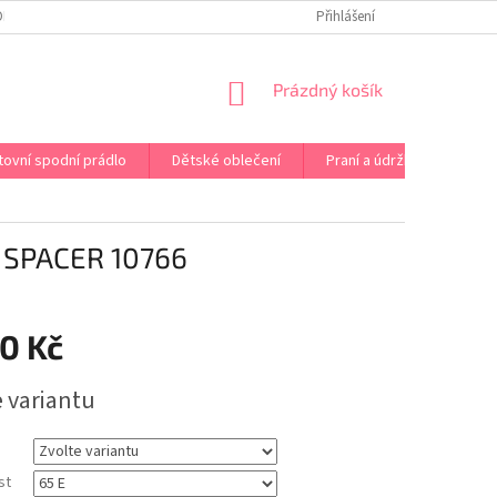
OPRAVA PRÁDLA NA MÍRU
DOPRAVA A PLATBA ČR A EU
Přihlášení
VRÁCENÍ A V
NÁKUPNÍ
Prázdný košík
KOŠÍK
tovní spodní prádlo
Dětské oblečení
Praní a údržba
Kont
SPACER 10766
0 Kč
e variantu
st