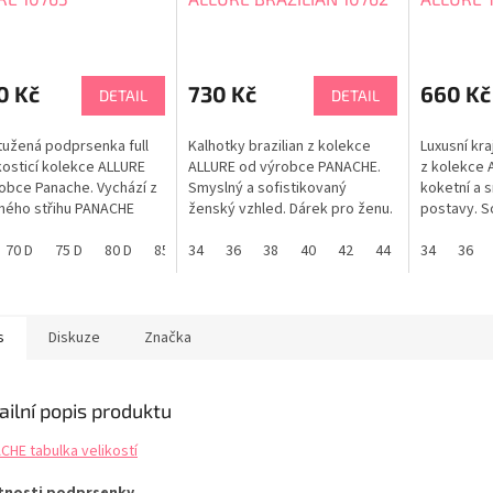
0 Kč
730 Kč
660 Kč
DETAIL
DETAIL
užená podprsenka full
Kalhotky brazilian z kolekce
Luxusní kr
kosticí kolekce ALLURE
ALLURE od výrobce PANACHE.
z kolekce 
obce Panache. Vychází z
Smyslný a sofistikovaný
koketní a 
ného střihu PANACHE
ženský vzhled. Dárek pro ženu.
postavy. S
 Nadměrné velikosti.
PANACHE tabulka velikostí
detailem z
 je pohádkově krásná
70 D
75 D
80 D
85 D
34
90 D
36
65 E
38
40
70 E
42
75 E
44
80 E
46
PANACHE ta
34
85 E
36
e. PANACHE tabulka
tí
s
Diskuze
Značka
ailní popis produktu
CHE tabulka velikostí
tnosti podprsenky