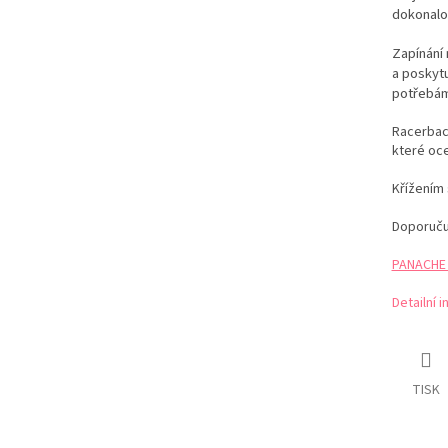
dokonalou
Zapínání
a poskytu
potřebám
Racerbac
které oce
Křížením 
Doporuč
PANACHE t
Detailní 
TISK