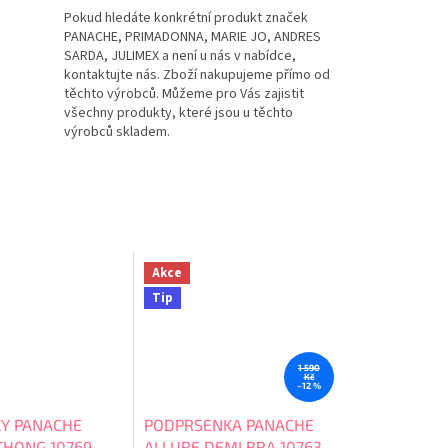
Pokud hledáte konkrétní produkt značek
PANACHE, PRIMADONNA, MARIE JO, ANDRES
SARDA, JULIMEX a není u nás v nabídce,
kontaktujte nás. Zboží nakupujeme přímo od
těchto výrobců. Můžeme pro Vás zajistit
všechny produkty, které jsou u těchto
výrobců skladem.
Akce
Tip
1 590
Kč
–12 %
Y PANACHE
PODPRSENKA PANACHE
THONG 10769
ALLURE DEMI BRA 10763