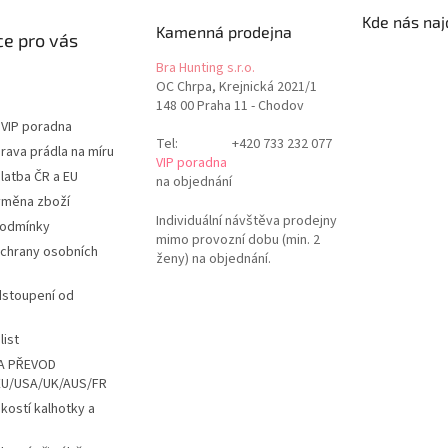
Kde nás naj
Kamenná prodejna
e pro vás
Bra Hunting s.r.o.
OC Chrpa, Krejnická 2021/1
148 00 Praha 11 - Chodov
 VIP poradna
Tel:
+420 733 232 077
rava prádla na míru
VIP poradna
latba ČR a EU
na objednání
ýměna zboží
Individuální návštěva prodejny
podmínky
mimo provozní dobu (min. 2
chrany osobních
ženy) na objednání.
dstoupení od
list
A PŘEVOD
EU/USA/UK/AUS/FR
ikostí kalhotky a