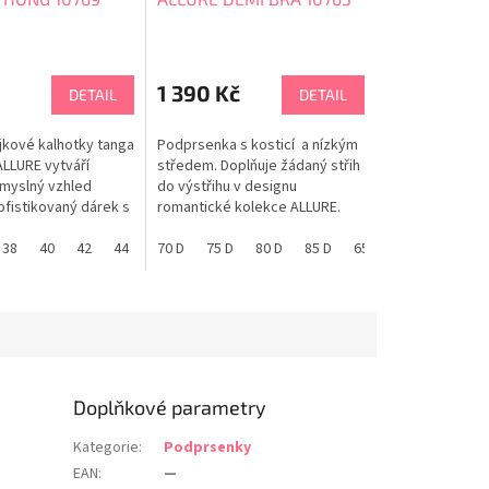
1 390 Kč
DETAIL
DETAIL
ajkové kalhotky tanga
Podprsenka s kosticí a nízkým
ALLURE vytváří
středem. Doplňuje žádaný střih
smyslný vzhled
do výstřihu v designu
ofistikovaný dárek s
romantické kolekce ALLURE.
latého prstenu.
PANACHE tabulka velikostí
bulka velikostí
38
90 E
40
65 F
42
70 F
44
75 F
46
70 D
80 F
75 D
85 F
80 D
90 F
85 D
65 G
65 E
70 G
70 E
75 E
Doplňkové parametry
Kategorie
:
Podprsenky
EAN
:
—