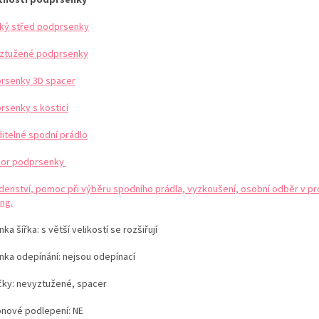
ký střed podprsenky
ztužené podprsenky
rsenky 3D spacer
rsenky s kosticí
ditelné spodní prádlo
or podprsenky
denství, pomoc při výběru spodního prádla, vyzkoušení, osobní odběr v pr
ng.
ka šířka: s větší velikostí se rozšiřují
nka odepínání: nejsou odepínací
čky: nevyztužené, spacer
konové podlepení: NE