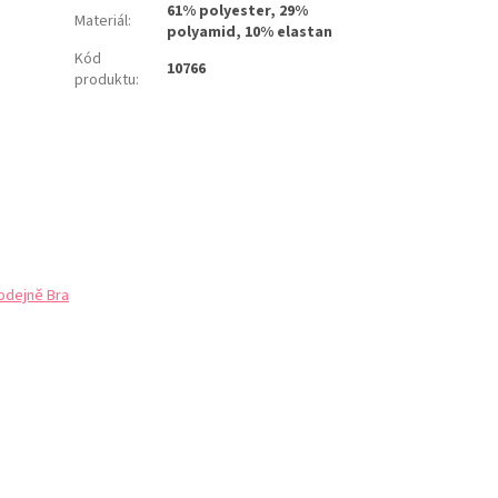
61% polyester, 29%
Materiál
:
polyamid, 10% elastan
Kód
10766
produktu
:
odejně Bra