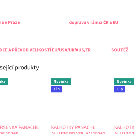
na v Praze
doprava v rámci ČR a EU
CE A PŘEVOD VELIKOSTÍ EU/USA/UK/AUS/FR
SOUTĚŽ
sející produkty
nka
Novinka
Novinka
Tip
Tip
RSENKA PANACHE
KALHOTKY PANACHE
KALHOTK
RE 10765
ALLURE BRAZILIAN 10762
ALLURE 