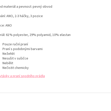
d materiál a pevnost: pevný obvod
ání: ANO, 2-3 háčky, 3 pozice
ice: ANO
iál:
61% polyester, 29% polyamid, 10% elastan
Pouze ruční praní
Praní s podobnými barvami
Nežehlit
Nesušit v sušičce
Nebělit
Nečistit chemicky
ytávky a praní spodního prádla