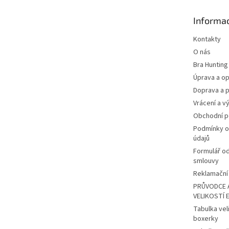
a
t
Informac
í
Kontakty
O nás
Bra Hunting
Úprava a op
Doprava a p
Vrácení a v
Obchodní 
Podmínky o
údajů
Formulář o
smlouvy
Reklamační 
PRŮVODCE 
VELIKOSTÍ 
Tabulka vel
boxerky