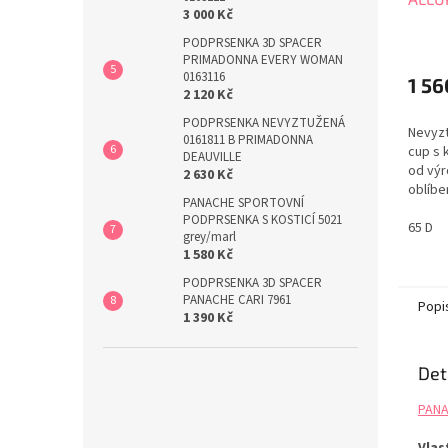
3 000 Kč
PODPRSENKA 3D SPACER
PRIMADONNA EVERY WOMAN
0163116
1 56
2 120 Kč
PODPRSENKA NEVYZTUŽENÁ
Nevyzt
0161811 B PRIMADONNA
cup s 
DEAUVILLE
od výr
2 630 Kč
oblíbe
PANACHE SPORTOVNÍ
CLARA.
PODPRSENKA S KOSTICÍ 5021
ALLURE
65 D
grey/marl
kolekc
1 580 Kč
velikos
PODPRSENKA 3D SPACER
PANACHE CARI 7961
Popi
1 390 Kč
Det
PANA
Vlas