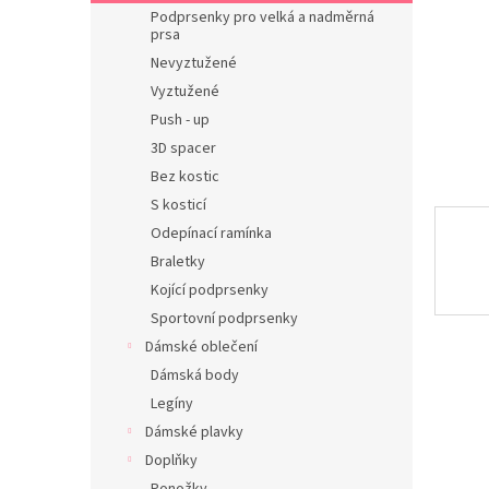
n
Podprsenky pro velká a nadměrná
e
prsa
l
Nevyztužené
Vyztužené
Push - up
3D spacer
Bez kostic
S kosticí
Odepínací ramínka
Braletky
Kojící podprsenky
Sportovní podprsenky
Dámské oblečení
Dámská body
Legíny
Dámské plavky
Doplňky