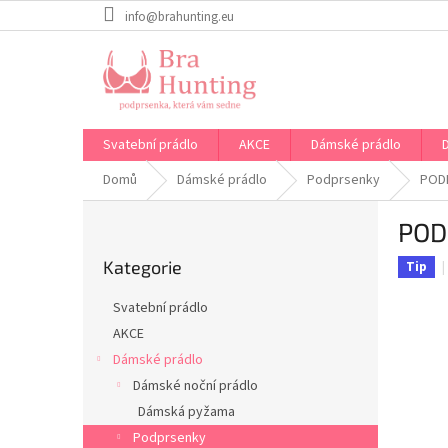
Přejít
info@brahunting.eu
na
obsah
Svatební prádlo
AKCE
Dámské prádlo
Domů
Dámské prádlo
Podprsenky
POD
P
POD
o
Přeskočit
s
Kategorie
kategorie
Tip
t
r
Svatební prádlo
a
AKCE
n
Dámské prádlo
n
í
Dámské noční prádlo
p
Dámská pyžama
a
Podprsenky