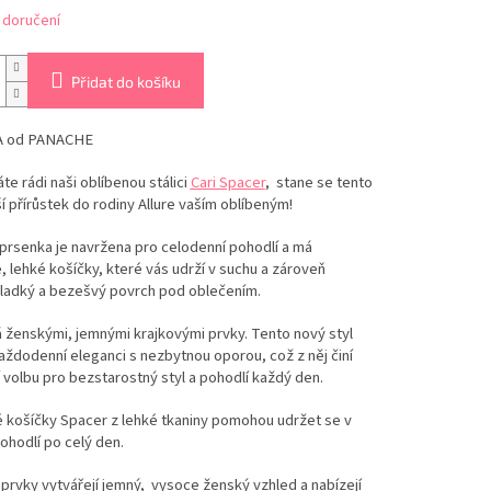
 doručení
Přidat do košíku
 od PANACHE
e rádi naši oblíbenou stálici
Cari Spacer
, stane se tento
í přírůstek do rodiny Allure vaším oblíbeným!
prsenka je navržena pro celodenní pohodlí a má
 lehké košíčky, které vás udrží v suchu a zároveň
hladký a bezešvý povrch pod oblečením.
 ženskými, jemnými krajkovými prvky. Tento nový styl
aždodenní eleganci s nezbytnou oporou, což z něj činí
 volbu pro bezstarostný styl a pohodlí každý den.
 košíčky Spacer z lehké tkaniny pomohou udržet se v
ohodlí po celý den.
prvky vytvářejí jemný, vysoce ženský vzhled a nabízejí