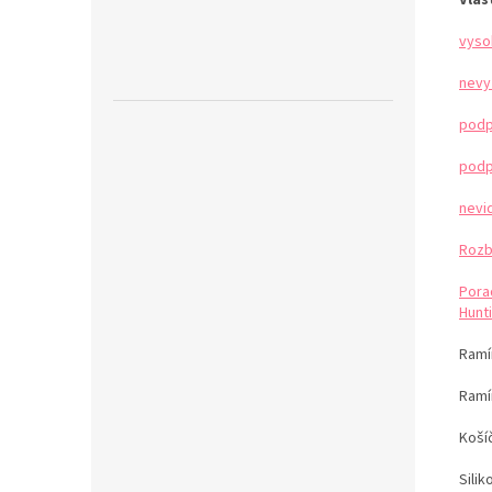
vyso
nevy
podp
podp
nevi
Rozb
Pora
Hunti
Ramín
Ramí
Koší
Sili