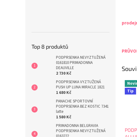
prodej
Top 8 produktů
PRŮVOD
PODPRSENKA NEVYZTUŽENÁ
0161810 PRIMADONNA
Souvi
DEAUVILLE
2 730 Kč
PODPRSENKA VYZTUŽENÁ
Novi
PUSH UP LUNA MIRACLE 1821
Tip
1 680 Kč
PANACHE SPORTOVNÍ
PODPRSENKA BEZ KOSTIC 7341
latte
1 580 Kč
PRIMADONNA BELGRAVIA
PODP
PODPRSENKA NEVYZTUŽENÁ
0163222
ALLU