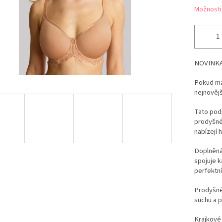
Možnosti
NOVINKA
Pokud mát
nejnovějš
Tato pod
prodyšné,
nabízejí 
Doplněná
spojuje k
perfektní
Prodyšné
suchu a p
Krajkové 