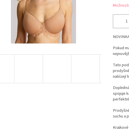
Možnosti
NOVINKA
Pokud mát
nejnovějš
Tato pod
prodyšné,
nabízejí 
Doplněná
spojuje k
perfektní
Prodyšné
suchu a p
Krajkové 