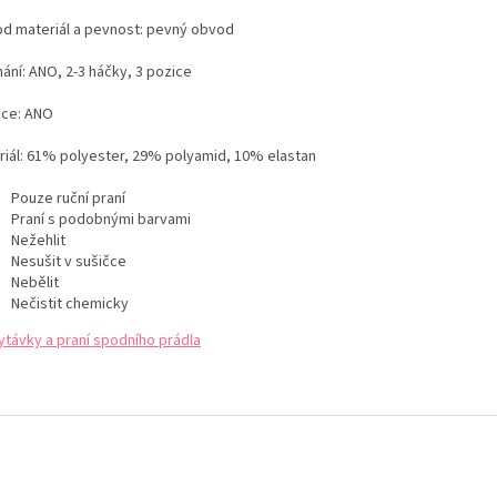
d materiál a pevnost: pevný obvod
ání: ANO, 2-3 háčky, 3 pozice
ice: ANO
iál:
61% polyester, 29% polyamid, 10% elastan
Pouze ruční praní
Praní s podobnými barvami
Nežehlit
Nesušit v sušičce
Nebělit
Nečistit chemicky
ytávky a praní spodního prádla