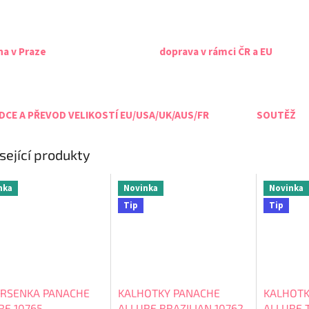
na v Praze
doprava v rámci ČR a EU
CE A PŘEVOD VELIKOSTÍ EU/USA/UK/AUS/FR
SOUTĚŽ
sející produkty
nka
Novinka
Novinka
Tip
Tip
RSENKA PANACHE
KALHOTKY PANACHE
KALHOTK
RE 10765
ALLURE BRAZILIAN 10762
ALLURE 