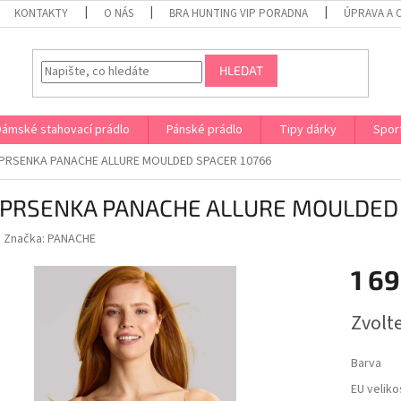
KONTAKTY
O NÁS
BRA HUNTING VIP PORADNA
ÚPRAVA A 
HLEDAT
Dámské stahovací prádlo
Pánské prádlo
Tipy dárky
Spor
PRSENKA PANACHE ALLURE MOULDED SPACER 10766
PRSENKA PANACHE ALLURE MOULDED 
Značka:
PANACHE
1 69
Měrná
Zvolt
cena:
Barva
EU veliko