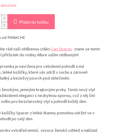
 doručení
Přidat do košíku
 od PANACHE
e rádi naši oblíbenou stálici
Cari Spacer
, stane se tento
í přírůstek do rodiny Allure vaším oblíbeným!
prsenka je navržena pro celodenní pohodlí a má
 lehké košíčky, které vás udrží v suchu a zároveň
hladký a bezešvý povrch pod oblečením.
 ženskými, jemnými krajkovými prvky. Tento nový styl
aždodenní eleganci s nezbytnou oporou, což z něj činí
 volbu pro bezstarostný styl a pohodlí každý den.
 košíčky Spacer z lehké tkaniny pomohou udržet se v
ohodlí po celý den.
prvky vytvářejí jemný, vysoce ženský vzhled a nabízejí