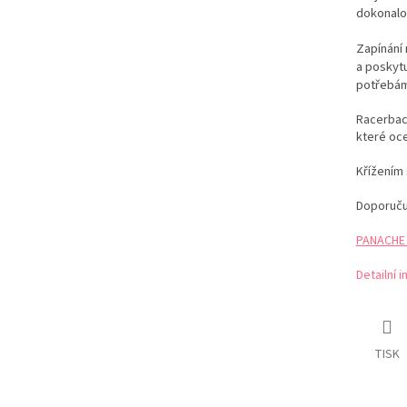
dokonalou
Zapínání
a poskytu
potřebám
Racerbac
které oce
Křížením 
Doporuč
PANACHE t
Detailní 
TISK