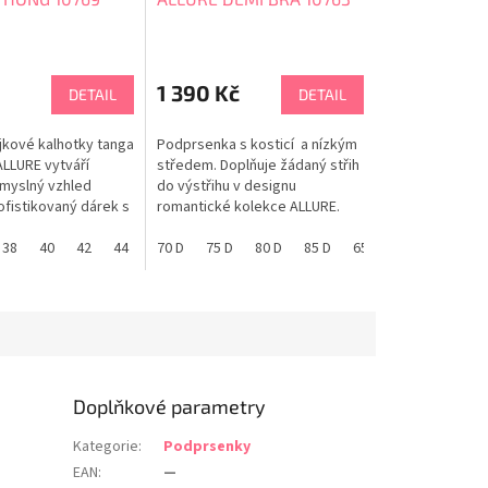
1 390 Kč
DETAIL
DETAIL
ajkové kalhotky tanga
Podprsenka s kosticí a nízkým
ALLURE vytváří
středem. Doplňuje žádaný střih
smyslný vzhled
do výstřihu v designu
ofistikovaný dárek s
romantické kolekce ALLURE.
latého prstenu.
PANACHE tabulka velikostí
bulka velikostí
38
90 E
40
65 F
42
70 F
44
75 F
46
70 D
80 F
75 D
85 F
80 D
90 F
85 D
65 G
65 E
70 G
70 E
75 E
Doplňkové parametry
Kategorie
:
Podprsenky
EAN
:
—