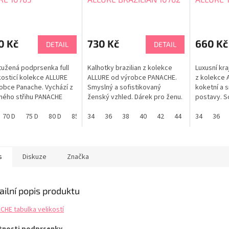
0 Kč
730 Kč
660 Kč
DETAIL
DETAIL
užená podprsenka full
Kalhotky brazilian z kolekce
Luxusní kr
kosticí kolekce ALLURE
ALLURE od výrobce PANACHE.
z kolekce 
obce Panache. Vychází z
Smyslný a sofistikovaný
koketní a 
ného střihu PANACHE
ženský vzhled. Dárek pro ženu.
postavy. S
 Nadměrné velikosti.
PANACHE tabulka velikostí
detailem z
 je pohádkově krásná
70 D
75 D
80 D
85 D
34
90 D
36
65 E
38
40
70 E
42
75 E
44
80 E
46
PANACHE ta
34
85 E
36
e. PANACHE tabulka
tí
s
Diskuze
Značka
ailní popis produktu
CHE tabulka velikostí
tnosti podprsenky