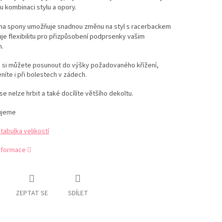
 kombinaci stylu a opory.
 na spony umožňuje snadnou změnu na styl s racerbackem
je flexibilitu pro přizpůsobení podprsenky vašim
.
 si můžete posunout do výšky požadovaného křížení,
níte i při bolestech v zádech.
se nelze hrbit a také docílíte většího dekoltu.
ujeme
abulka velikostí
informace
ZEPTAT SE
SDÍLET