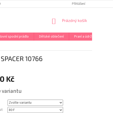
OPRAVA PRÁDLA NA MÍRU
DOPRAVA A PLATBA ČR A EU
Přihlášení
VRÁCENÍ A V
NÁKUPNÍ
Prázdný košík
KOŠÍK
tovní spodní prádlo
Dětské oblečení
Praní a údržba
Kont
SPACER 10766
0 Kč
e variantu
st