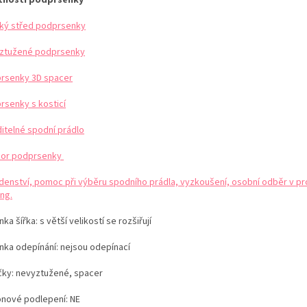
ký střed podprsenky
ztužené podprsenky
rsenky 3D spacer
rsenky s kosticí
ditelné spodní prádlo
or podprsenky
denství, pomoc při výběru spodního prádla, vyzkoušení, osobní odběr v pr
ng.
ka šířka: s větší velikostí se rozšiřují
nka odepínání: nejsou odepínací
čky: nevyztužené, spacer
konové podlepení: NE