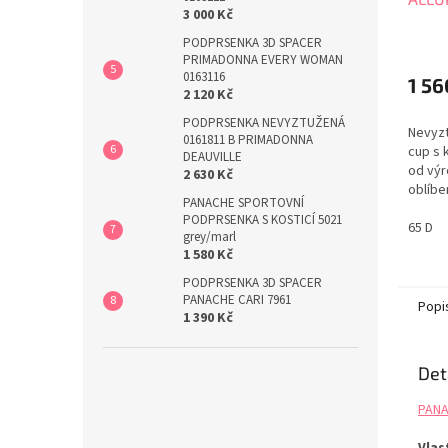
3 000 Kč
PODPRSENKA 3D SPACER
PRIMADONNA EVERY WOMAN
0163116
1 56
2 120 Kč
PODPRSENKA NEVYZTUŽENÁ
Nevyzt
0161811 B PRIMADONNA
cup s 
DEAUVILLE
od výr
2 630 Kč
oblíbe
PANACHE SPORTOVNÍ
CLARA.
PODPRSENKA S KOSTICÍ 5021
ALLURE
65 D
grey/marl
kolekc
1 580 Kč
velikos
PODPRSENKA 3D SPACER
PANACHE CARI 7961
Popi
1 390 Kč
Det
PANA
Vlas