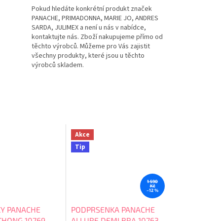
Pokud hledáte konkrétní produkt značek
PANACHE, PRIMADONNA, MARIE JO, ANDRES
SARDA, JULIMEX a není u nás v nabídce,
kontaktujte nás. Zboží nakupujeme přímo od
těchto výrobců. Můžeme pro Vás zajistit
všechny produkty, které jsou u těchto
výrobců skladem.
Akce
Tip
1 590
Kč
–12 %
Y PANACHE
PODPRSENKA PANACHE
THONG 10769
ALLURE DEMI BRA 10763