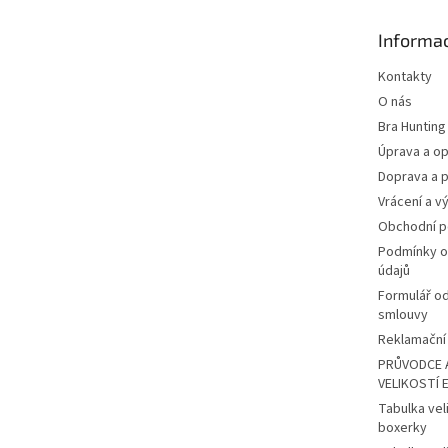
a
t
Informac
í
Kontakty
O nás
Bra Hunting
Úprava a op
Doprava a p
Vrácení a v
Obchodní 
Podmínky o
údajů
Formulář o
smlouvy
Reklamační 
PRŮVODCE 
VELIKOSTÍ 
Tabulka vel
boxerky