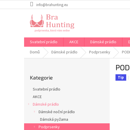
Přejít
info@brahunting.eu
na
obsah
Svatební prádlo
AKCE
Dámské prádlo
Domů
Dámské prádlo
Podprsenky
POD
P
POD
o
Přeskočit
s
Kategorie
kategorie
Tip
t
r
Svatební prádlo
a
AKCE
n
Dámské prádlo
n
í
Dámské noční prádlo
p
Dámská pyžama
a
Podprsenky