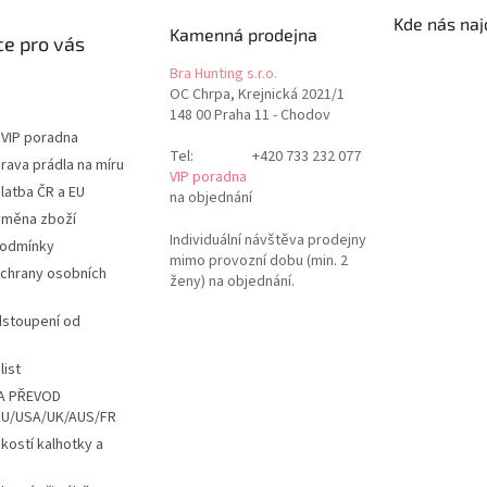
Kde nás naj
Kamenná prodejna
e pro vás
Bra Hunting s.r.o.
OC Chrpa, Krejnická 2021/1
148 00 Praha 11 - Chodov
 VIP poradna
Tel:
+420 733 232 077
rava prádla na míru
VIP poradna
latba ČR a EU
na objednání
ýměna zboží
Individuální návštěva prodejny
podmínky
mimo provozní dobu (min. 2
chrany osobních
ženy) na objednání.
dstoupení od
list
A PŘEVOD
EU/USA/UK/AUS/FR
ikostí kalhotky a