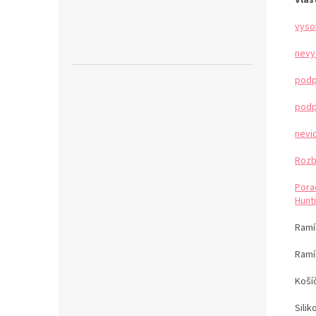
vyso
nevy
podp
podp
nevi
Rozb
Pora
Hunti
Ramín
Ramí
Koší
Sili