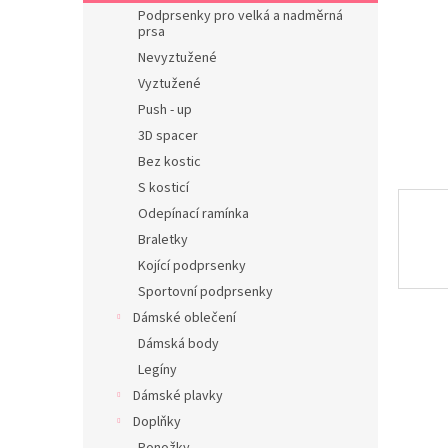
n
Podprsenky pro velká a nadměrná
e
prsa
l
Nevyztužené
Vyztužené
Push - up
3D spacer
Bez kostic
S kosticí
Odepínací ramínka
Braletky
Kojící podprsenky
Sportovní podprsenky
Dámské oblečení
Dámská body
Legíny
Dámské plavky
Doplňky