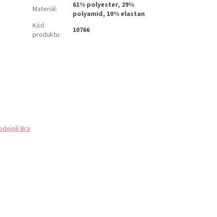
61% polyester, 29%
Materiál
:
polyamid, 10% elastan
Kód
10766
produktu
:
odejně Bra