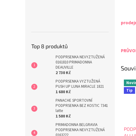
prodej
Top 8 produktů
PRŮVOD
PODPRSENKA NEVYZTUŽENÁ
0161810 PRIMADONNA
Souvi
DEAUVILLE
2 730 Kč
PODPRSENKA VYZTUŽENÁ
Novi
PUSH UP LUNA MIRACLE 1821
Tip
1 680 Kč
PANACHE SPORTOVNÍ
PODPRSENKA BEZ KOSTIC 7341
latte
1 580 Kč
PRIMADONNA BELGRAVIA
PODP
PODPRSENKA NEVYZTUŽENÁ
0163222
ALLU