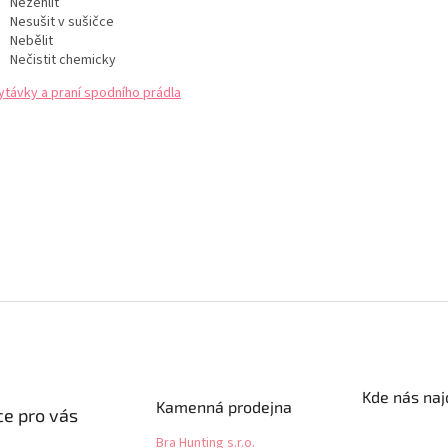
Nežehlit
Nesušit v sušičce
Nebělit
Nečistit chemicky
ytávky a praní spodního prádla
Kde nás naj
Kamenná prodejna
e pro vás
Bra Hunting s.r.o.