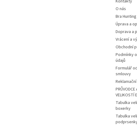
Kontakty
O nás
Bra Hunting
Úprava a op
Doprava a p
Vrácení a v
Obchodní 
Podmínky o
údajů
Formulář o
smlouvy
Reklamační 
PRŮVODCE 
VELIKOSTÍ 
Tabulka vel
boxerky
Tabulka vel
podprsenk