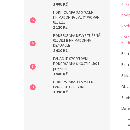
nevy
3 000 Kč
PODPRSENKA 3D SPACER
podp
PRIMADONNA EVERY WOMAN
0163116
Rozb
2 120 Kč
PODPRSENKA NEVYZTUŽENÁ
Pora
0161811 B PRIMADONNA
Hunti
DEAUVILLE
2 630 Kč
Ramín
PANACHE SPORTOVNÍ
PODPRSENKA S KOSTICÍ 5021
Ramí
grey/marl
1 580 Kč
Sili
PODPRSENKA 3D SPACER
Obvo
PANACHE CARI 7961
1 390 Kč
Zapín
Mater