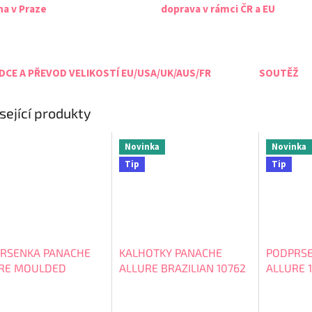
na v Praze
doprava v rámci ČR a EU
CE A PŘEVOD VELIKOSTÍ EU/USA/UK/AUS/FR
SOUTĚŽ
sející produkty
Novinka
Novinka
Tip
Tip
RSENKA PANACHE
KALHOTKY PANACHE
PODPRSE
RE MOULDED
ALLURE BRAZILIAN 10762
ALLURE 
ER 10766