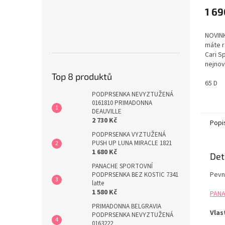
1 69
NOVIN
máte r
Cari S
nejnov
Allure
Top 8 produktů
podprs
65 D
celode
PODPRSENKA NEVYZTUŽENÁ
prodyš
0161810 PRIMADONNA
vás ud
DEAUVILLE
2 730 Kč
nabíze
Popi
povrch.
PODPRSENKA VYZTUŽENÁ
PUSH UP LUNA MIRACLE 1821
1 680 Kč
Det
PANACHE SPORTOVNÍ
Pevn
PODPRSENKA BEZ KOSTIC 7341
latte
1 580 Kč
PANA
PRIMADONNA BELGRAVIA
Vlas
PODPRSENKA NEVYZTUŽENÁ
0163222