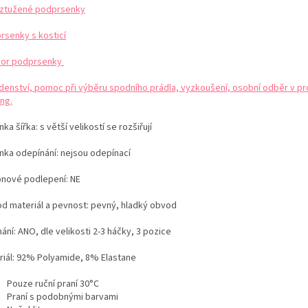
ztužené podprsenky
rsenky s kosticí
or podprsenky
denství, pomoc při výběru spodního prádla, vyzkoušení, osobní odběr v pr
ng.
ka šířka: s větší velikostí se rozšiřují
nka odepínání: nejsou odepínací
konové podlepení: NE
d materiál a pevnost: pevný, hladký obvod
ání: ANO, dle velikosti 2-3 háčky, 3 pozice
iál:
92% Polyamide, 8% Elastane
Pouze ruční praní 30°C
Praní s podobnými barvami