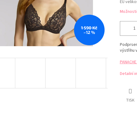
EU veliko
Možnosti
1 590 Kč
–12 %
Podprsenk
výstřihu 
PANACHE t
Detailní 
TISK