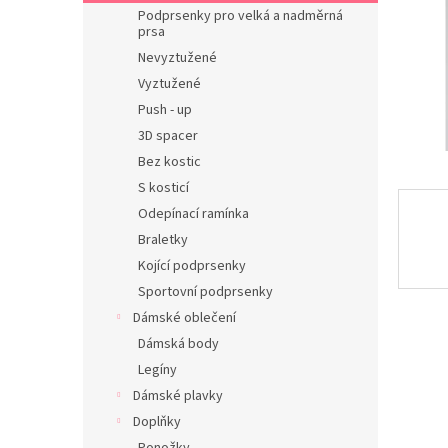
n
Podprsenky pro velká a nadměrná
e
prsa
l
Nevyztužené
Vyztužené
Push - up
3D spacer
Bez kostic
S kosticí
Odepínací ramínka
Braletky
Kojící podprsenky
Sportovní podprsenky
Dámské oblečení
Dámská body
Legíny
Dámské plavky
Doplňky