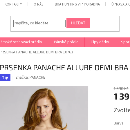
KONTAKTY
O NÁS
BRA HUNTING VIP PORADNA
ÚPRAVA A 
HLEDAT
Dámské stahovací prádlo
Pánské prádlo
Tipy dárky
Spor
RSENKA PANACHE ALLURE DEMI BRA 10763
PRSENKA PANACHE ALLURE DEMI BRA 
Značka:
PANACHE
Tip
1 590 Kč
1 39
Měrná
Zvolt
cena:
Barva