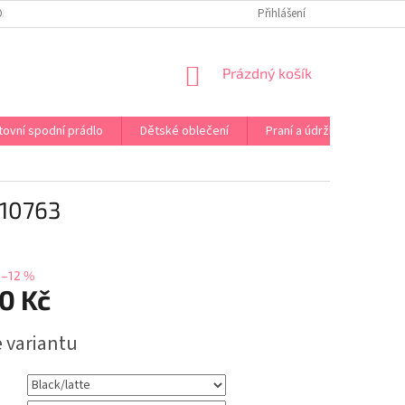
OPRAVA PRÁDLA NA MÍRU
DOPRAVA A PLATBA ČR A EU
Přihlášení
VRÁCENÍ A V
NÁKUPNÍ
Prázdný košík
KOŠÍK
tovní spodní prádlo
Dětské oblečení
Praní a údržba
Kont
10763
–12 %
0 Kč
e variantu