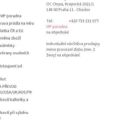
OC Chrpa, Krejnická 2021/1
148 00 Praha 11 - Chodov
 VIP poradna
Tel:
+420 733 232 077
rava prádla na míru
VIP poradna
latba ČR a EU
na objednání
ýměna zboží
Individuální návštěva prodejny
podmínky
mimo provozní dobu (min. 2
chrany osobních
ženy) na objednání.
dstoupení od
list
A PŘEVOD
EU/USA/UK/AUS/FR
ikostí kalhotky a
ikostí při výběru
y