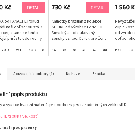
0 Kč
730 Kč
1 560 K
DETAIL
DETAIL
KA od PANACHE Pokud
Kalhotky brazilian z kolekce
Nevyztužen
ádi naši oblíbenou stálici
ALLURE od výrobce PANACHE.
cup s kost
pacer, stane se tento
Smyslný a sofistikovaný
od výrobce
ější přírůstek do rodiny
ženský vzhled. Dárek pro ženu.
oblíbeného
 vaším oblíbeným! Tato
PANACHE tabulka velikostí
CLARA. Nad
enka je navržena pro
70 D
75 D
80 D
85 D
34
60 E
36
65 E
38
40
70 E
42
75 E
44
80 E
46
ALLURE je 
65 D
85 E
70 
nní pohodlí a má
kolekce. P
né, lehké košíčky, které
velikostí
rží v suchu a zároveň
jí hladký a bezešvý
s
Související soubory (1)
Diskuze
Značka
..
ailní popis produktu
ý a vysoce kvalitní materiál pro podporu prsou nadměrných velikostí D-I.
CHE tabulka velikostí
tnosti podprsenky