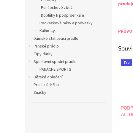
Ponožky
prodej
Punčochové zboží
Doplňky k podprsenkám
Podvazkové pásy a podvazky
Kalhotky
PRŮVOD
Dámské stahovací prádlo
Pánské prádlo
Souvi
Tipy dárky
Sportovní spodní prádlo
Tip
PANACHE SPORTS
Dětské oblečení
Praní a údržba
Značky
PODP
ALLU
SPAC