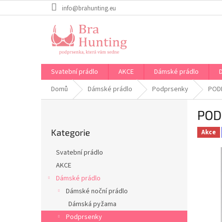
Přejít
info@brahunting.eu
na
obsah
Svatební prádlo
AKCE
Dámské prádlo
Domů
Dámské prádlo
Podprsenky
PODP
P
POD
o
Přeskočit
s
Kategorie
kategorie
Akce
t
r
Svatební prádlo
a
AKCE
n
Dámské prádlo
n
í
Dámské noční prádlo
p
Dámská pyžama
a
Podprsenky