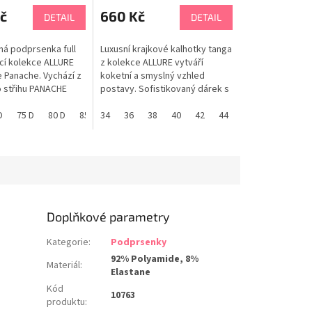
č
660 Kč
DETAIL
DETAIL
á podprsenka full
Luxusní krajkové kalhotky tanga
icí kolekce ALLURE
z kolekce ALLURE vytváří
 Panache. Vychází z
koketní a smyslný vzhled
 střihu PANACHE
postavy. Sofistikovaný dárek s
měrné velikosti.
detailem zlatého prstenu.
pohádkově krásná
D
60 F
75 D
65 F
80 D
70 F
85 D
75 F
PANACHE tabulka velikostí
34
90 D
80 F
36
65 E
38
85 F
40
70 E
60 G
42
75 E
65 G
44
80 E
46
70 G
85 E
90 E
ANACHE tabulka
Doplňkové parametry
Kategorie
:
Podprsenky
92% Polyamide, 8%
Materiál
:
Elastane
Kód
10763
produktu
: