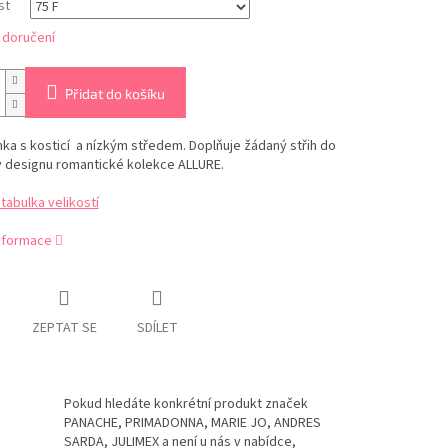
st
 doručení
Přidat do košíku
a s kosticí a nízkým středem. Doplňuje žádaný střih do
v designu romantické kolekce ALLURE.
abulka velikostí
informace
ZEPTAT SE
SDÍLET
Pokud hledáte konkrétní produkt značek
PANACHE, PRIMADONNA, MARIE JO, ANDRES
SARDA, JULIMEX a není u nás v nabídce,