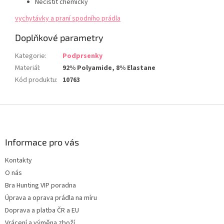
Nečistit chemicky
vychytávky a praní spodního prádla
Doplňkové parametry
Kategorie
:
Podprsenky
Materiál
:
92% Polyamide, 8% Elastane
Kód produktu
:
10763
Z
á
p
a
Informace pro vás
t
Kontakty
í
O nás
Bra Hunting VIP poradna
Úprava a oprava prádla na míru
Doprava a platba ČR a EU
Vrácení a výměna zboží