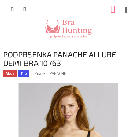
Přejít
NÁKUP
na
obsah
KOŠÍK
PODPRSENKA PANACHE ALLURE
DEMI BRA 10763
Značka:
PANACHE
Akce
Tip