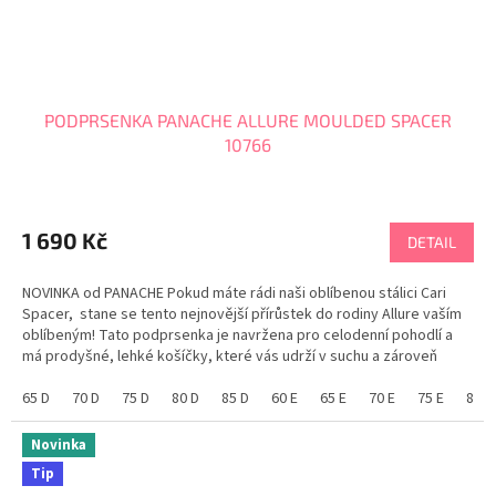
PODPRSENKA PANACHE ALLURE MOULDED SPACER
10766
1 690 Kč
DETAIL
NOVINKA od PANACHE Pokud máte rádi naši oblíbenou stálici Cari
Spacer, stane se tento nejnovější přírůstek do rodiny Allure vaším
oblíbeným! Tato podprsenka je navržena pro celodenní pohodlí a
má prodyšné, lehké košíčky, které vás udrží v suchu a zároveň
nabízejí hladký a bezešvý povrch...
65 D
70 D
75 D
80 D
85 D
60 E
65 E
70 E
75 E
80 E
Novinka
Tip