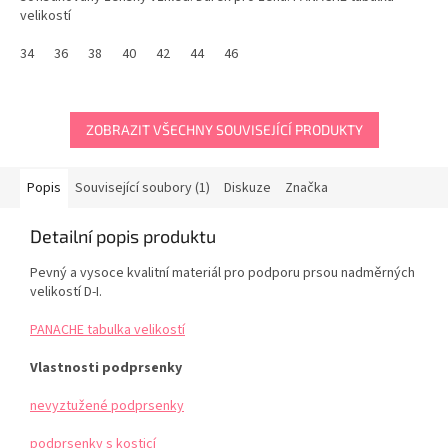
velikostí
34
36
38
40
42
44
46
ZOBRAZIT VŠECHNY SOUVISEJÍCÍ PRODUKTY
Popis
Související soubory (1)
Diskuze
Značka
Detailní popis produktu
Pevný a vysoce kvalitní materiál pro podporu prsou nadměrných
velikostí D-I.
PANACHE tabulka velikostí
Vlastnosti podprsenky
nevyztužené podprsenky
podprsenky s kosticí