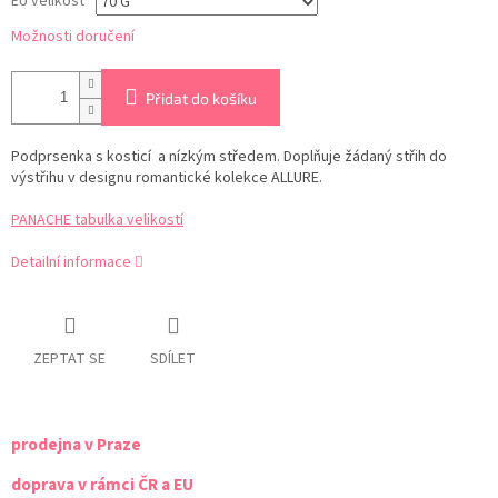
EU velikost
Možnosti doručení
Přidat do košíku
Podprsenka s kosticí a nízkým středem. Doplňuje žádaný střih do
výstřihu v designu romantické kolekce ALLURE.
PANACHE tabulka velikostí
Detailní informace
ZEPTAT SE
SDÍLET
prodejna v Praze
doprava v rámci ČR a EU