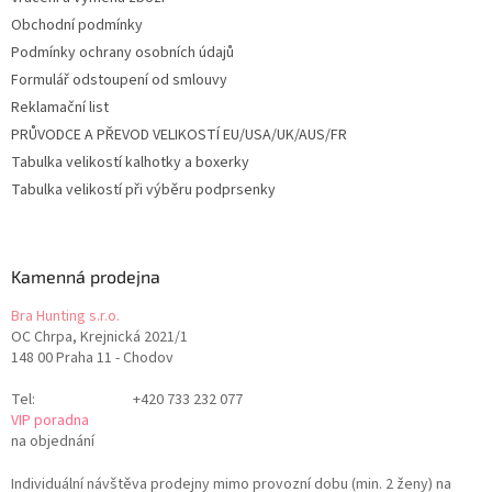
Obchodní podmínky
Podmínky ochrany osobních údajů
Formulář odstoupení od smlouvy
Reklamační list
PRŮVODCE A PŘEVOD VELIKOSTÍ EU/USA/UK/AUS/FR
Tabulka velikostí kalhotky a boxerky
Tabulka velikostí při výběru podprsenky
Kamenná prodejna
Bra Hunting s.r.o.
OC Chrpa, Krejnická 2021/1
148 00 Praha 11 - Chodov
Tel:
+420 733 232 077
VIP poradna
na objednání
Individuální návštěva prodejny mimo provozní dobu (min. 2 ženy) na