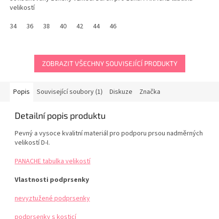
velikostí
34
36
38
40
42
44
46
ZOBRAZIT VŠECHNY SOUVISEJÍCÍ PRODUKTY
Popis
Související soubory (1)
Diskuze
Značka
Detailní popis produktu
Pevný a vysoce kvalitní materiál pro podporu prsou nadměrných
velikostí D-I.
PANACHE tabulka velikostí
Vlastnosti podprsenky
nevyztužené podprsenky
podprsenky s kosticí