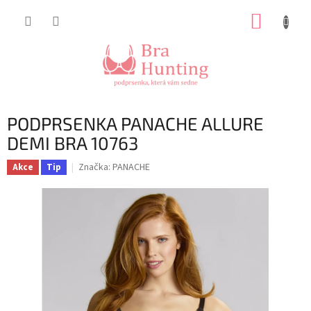
Přejít
NÁKUP
na
obsah
KOŠÍK
PODPRSENKA PANACHE ALLURE
DEMI BRA 10763
Značka:
PANACHE
Akce
Tip