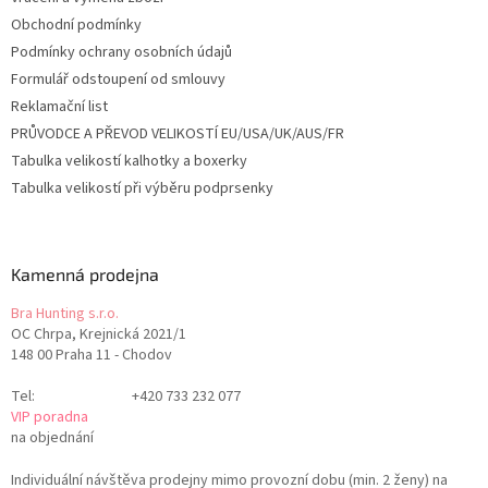
Obchodní podmínky
Podmínky ochrany osobních údajů
Formulář odstoupení od smlouvy
Reklamační list
PRŮVODCE A PŘEVOD VELIKOSTÍ EU/USA/UK/AUS/FR
Tabulka velikostí kalhotky a boxerky
Tabulka velikostí při výběru podprsenky
Kamenná prodejna
Bra Hunting s.r.o.
OC Chrpa, Krejnická 2021/1
148 00 Praha 11 - Chodov
Tel:
+420 733 232 077
VIP poradna
na objednání
Individuální návštěva prodejny mimo provozní dobu (min. 2 ženy) na