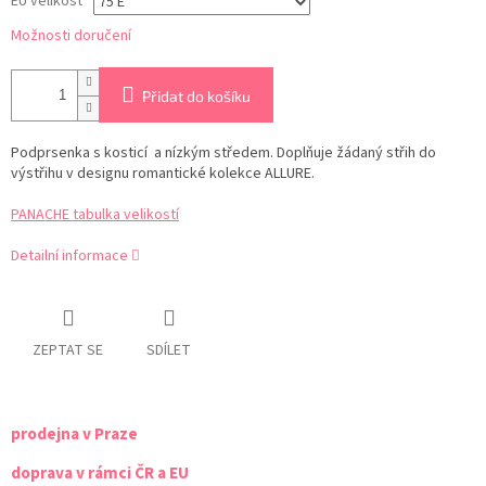
EU velikost
Možnosti doručení
Přidat do košíku
Podprsenka s kosticí a nízkým středem. Doplňuje žádaný střih do
výstřihu v designu romantické kolekce ALLURE.
PANACHE tabulka velikostí
Detailní informace
ZEPTAT SE
SDÍLET
prodejna v Praze
doprava v rámci ČR a EU