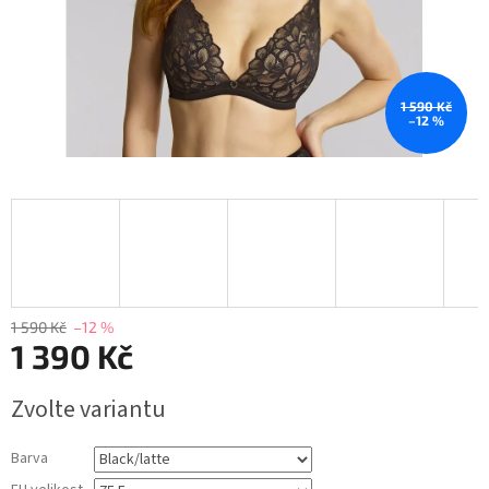
1 590 Kč
–12 %
1 590 Kč
–12 %
1 390 Kč
Měrná
Zvolte variantu
cena:
Barva