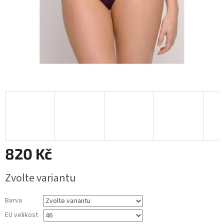
820 Kč
Měrná
Zvolte variantu
cena:
Barva
EU velikost