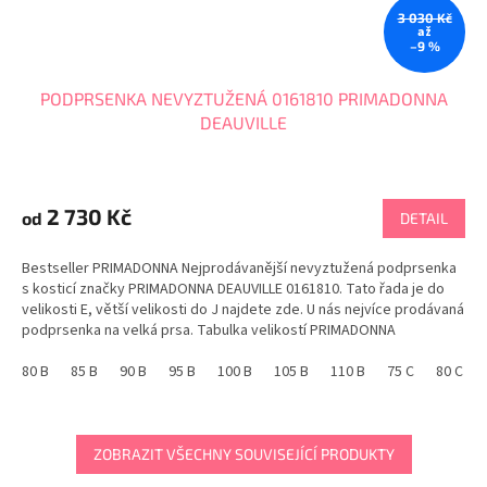
3 030 Kč
až
–9 %
PODPRSENKA NEVYZTUŽENÁ 0161810 PRIMADONNA
DEAUVILLE
Průměrné
hodnocení
produktu
2 730 Kč
od
DETAIL
je
4,7
Bestseller PRIMADONNA Nejprodávanější nevyztužená podprsenka
z
s kosticí značky PRIMADONNA DEAUVILLE 0161810. Tato řada je do
5
velikosti E, větší velikosti do J najdete zde. U nás nejvíce prodávaná
hvězdiček.
podprsenka na velká prsa. Tabulka velikostí PRIMADONNA
80 B
85 B
90 B
95 B
100 B
105 B
110 B
75 C
80 C
ZOBRAZIT VŠECHNY SOUVISEJÍCÍ PRODUKTY