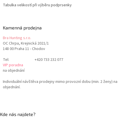
Tabulka velikostí při výběru podprsenky
Kamenná prodejna
Bra Hunting s.r.o.
OC Chrpa, Krejnická 2021/1
148 00 Praha 11 - Chodov
Tel:
+420 733 232 077
VIP poradna
na objednání
Individuální návštěva prodejny mimo provozní dobu (min. 2 ženy) na
objednání.
Kde nás najdete?