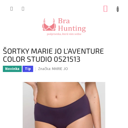
Přejít
NÁKUP
na
obsah
KOŠÍK
ŠORTKY MARIE JO L'AVENTURE
COLOR STUDIO 0521513
Značka:
MARIE JO
Novinka
Tip