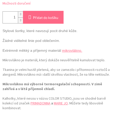
Možnosti doručení
Přidat do košíku
Stylové šortky, které navozují pocit druhé kůže.
Žádné viditelné linie pod oblečením.
Extrémně měkký a příjemný materiál
mikrovlákno.
Mikrovlákno je materiál, který dokáže neuvěřitelně kumulovat teplo.
Tkanina je velmi hustě pletená, aby se zamezilo i přítomnosti roztočů a
alergenů. Mikrovlákno má i další skvělou vlastnost, že na těle neklouže.
Mikrovlákno má výborné termoregulační schopnosti. V zimě
zahřívá a v létě příjemně chladí.
Kalhotky, které nesou v názvu COLOR STUDIO, jsou ve shodné barvě
kolekcí od značek
PRIMADONNA
a
MARIE JO
.
Můžete tedy libovolně
kombinovat.