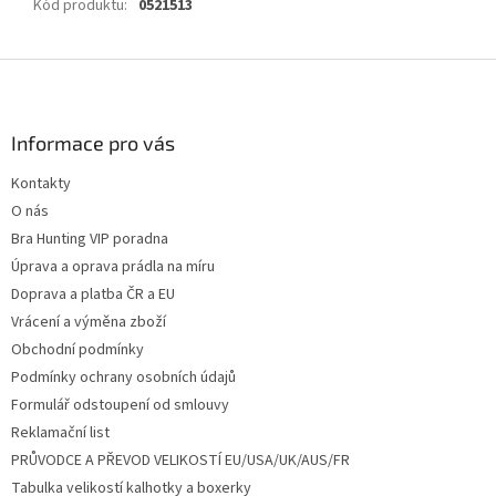
Kód produktu
:
0521513
Z
á
p
a
Informace pro vás
t
Kontakty
í
O nás
Bra Hunting VIP poradna
Úprava a oprava prádla na míru
Doprava a platba ČR a EU
Vrácení a výměna zboží
Obchodní podmínky
Podmínky ochrany osobních údajů
Formulář odstoupení od smlouvy
Reklamační list
PRŮVODCE A PŘEVOD VELIKOSTÍ EU/USA/UK/AUS/FR
Tabulka velikostí kalhotky a boxerky