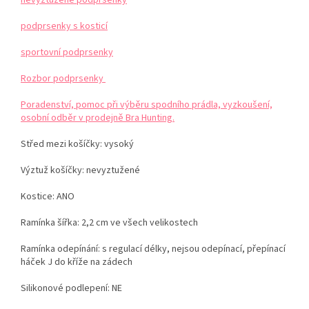
nevyztužené podprsenky
podprsenky s kosticí
sportovní podprsenky
Rozbor podprsenky
Poradenství, pomoc při výběru spodního prádla, vyzkoušení,
osobní odběr v prodejně Bra Hunting.
Střed mezi košíčky: vysoký
Výztuž košíčky: nevyztužené
Kostice: ANO
Ramínka šířka: 2,2 cm ve všech velikostech
Ramínka odepínání: s regulací délky, nejsou odepínací, přepínací
háček J do kříže na zádech
Silikonové podlepení: NE