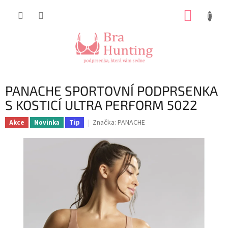
Přejít
NÁKUP
na
obsah
KOŠÍK
PANACHE SPORTOVNÍ PODPRSENKA
S KOSTICÍ ULTRA PERFORM 5022
Značka:
PANACHE
Akce
Novinka
Tip