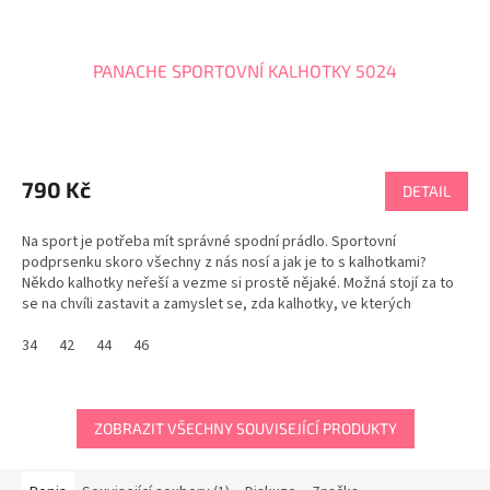
PANACHE SPORTOVNÍ KALHOTKY 5024
Průměrné
hodnocení
produktu
790 Kč
DETAIL
je
5,0
Na sport je potřeba mít správné spodní prádlo. Sportovní
z
podprsenku skoro všechny z nás nosí a jak je to s kalhotkami?
5
Někdo kalhotky neřeší a vezme si prostě nějaké. Možná stojí za to
hvězdiček.
se na chvíli zastavit a zamyslet se, zda kalhotky, ve kterých
sportujeme, umí plně zajistit dokonalý komfort,...
34
42
44
46
ZOBRAZIT VŠECHNY SOUVISEJÍCÍ PRODUKTY