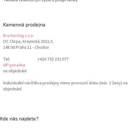
Tabulka velikostí při výběru podprsenky
Kamenná prodejna
Bra Hunting s.r.o.
OC Chrpa, Krejnická 2021/1
148 00 Praha 11 - Chodov
Tel:
+420 733 232 077
VIP poradna
na objednání
Individuální návštěva prodejny mimo provozní dobu (min. 2 ženy) na
objednání.
Kde nás najdete?