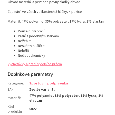
Obvod materiál a pevnost: pevný hladký obvod
Zapínání: ve všech velikostech 3 háčky, 4 pozice
Materiál: 47% polyamid, 35% polyester, 17% lycra, 1% elastan
Pouze ruční praní
Praní s podobnými barvami
Nežehlit
Nesušit v sušičce
Nebělit
Nečistit chemicky
vychytávky a praní spodního prádla
Doplňkové parametry
Kategorie
:
Sportovní podprsenka
EAN
:
Zvolte variantu
47% polyamid, 35% polyester, 17% lycra, 1%
Materiál
:
elastan
Kód
5022
produktu
: