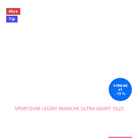
Akce
Tip
1 790 Kč
až
–13 %
SPORTOVNÍ LEGÍNY PANACHE ULTRA ADAPT 5023
Průměrné
hodnocení