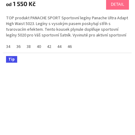
produktu
1 550 Kč
od
DETAIL
je
5,0
TOP produkt PANACHE SPORT Sportovní legíny Panache Ultra Adapt
z
High Waist 5023. Legíny s vysokým pasem poskytují střih s
5
tvarovacím efektem. Tento kousek plynule doplňuje sportovní
hvězdiček.
legíny 5020 pro Váš sportovní šatník. Vyvinuté pro aktivní sportovní
aktivity. Nádherné grafické krajkové...
34
36
38
40
42
44
46
Tip