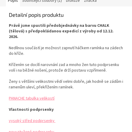
Popis
Související soubory (1)
Diskuze
Značka
Detailní popis produktu
Právě jsme spustili předobjednávky na barvu CHALK
(tělová) s předpokládanou expedicí z výroby od 12.12.
2026.
Nedílnou součástí je možnost zapnutí háčkem ramínka na zádech
do kříže.
Křížením se docílí narovnání zad a mnoho žen tuto podprsenku
volí i na běžné nošení, protože drží postavu vzpřímeně.
Ženy s většími velikostmi vědí velmi dobře, jak hodně se zádům i
ramenům uleví, překřížením ramínek.
PANACHE tabulka velikostí
Vlastnosti podprsenky
vysoký střed podprsenky