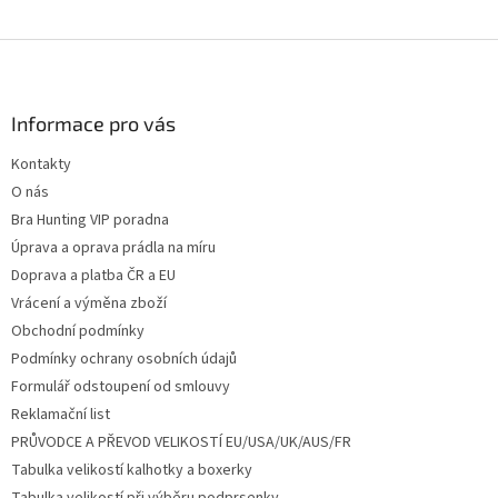
Z
á
p
a
Informace pro vás
t
Kontakty
í
O nás
Bra Hunting VIP poradna
Úprava a oprava prádla na míru
Doprava a platba ČR a EU
Vrácení a výměna zboží
Obchodní podmínky
Podmínky ochrany osobních údajů
Formulář odstoupení od smlouvy
Reklamační list
PRŮVODCE A PŘEVOD VELIKOSTÍ EU/USA/UK/AUS/FR
Tabulka velikostí kalhotky a boxerky