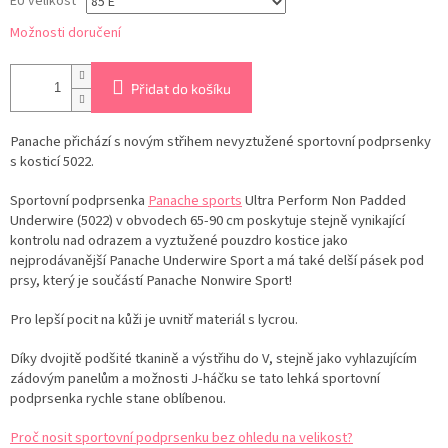
EU velikost
Možnosti doručení
Přidat do košíku
Panache přichází s novým střihem nevyztužené sportovní podprsenky
s kosticí 5022.
Sportovní podprsenka
Panache sports
Ultra Perform Non Padded
Underwire (5022) v obvodech 65-90 cm poskytuje stejně vynikající
kontrolu nad odrazem a vyztužené pouzdro kostice jako
nejprodávanější Panache Underwire Sport a má také delší pásek pod
prsy, který je součástí Panache Nonwire Sport!
Pro lepší pocit na kůži je uvnitř materiál s lycrou.
Díky dvojitě podšité tkanině a výstřihu do V, stejně jako vyhlazujícím
zádovým panelům a možnosti J-háčku se tato lehká sportovní
podprsenka rychle stane oblíbenou.
Proč nosit sportovní podprsenku bez ohledu na velikost?