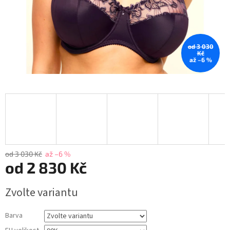
od 3 030
Kč
až –6 %
od 3 030 Kč
až –6 %
od
2 830 Kč
Měrná
Zvolte variantu
cena:
Barva