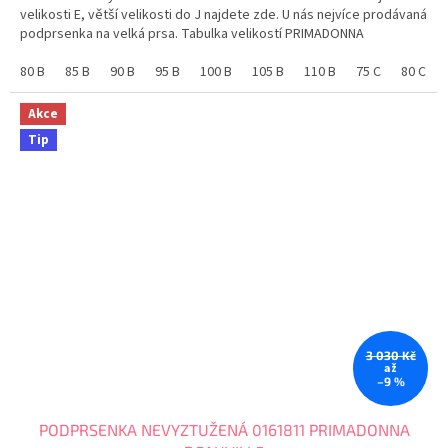
5
velikosti E, větší velikosti do J najdete zde. U nás nejvíce prodávaná
hvězdiček.
podprsenka na velká prsa. Tabulka velikostí PRIMADONNA
80 B
85 B
90 B
95 B
100 B
105 B
110 B
75 C
80 C
Akce
Tip
3 030 Kč
až
–9 %
PODPRSENKA NEVYZTUŽENÁ 0161811 PRIMADONNA