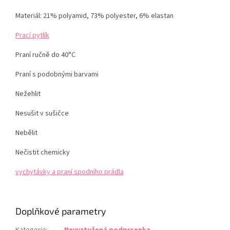
Materiál: 21% polyamid, 73% polyester, 6% elastan
Prací pytlík
Praní ručně do 40°C
Praní s podobnými barvami
Nežehlit
Nesušit v sušičce
Nebělit
Nečistit chemicky
vychytávky a praní spodního prádla
Doplňkové parametry