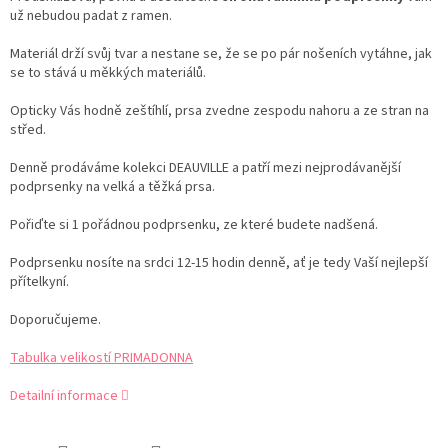
už nebudou padat z ramen.
Materiál drží svůj tvar a nestane se, že se po pár nošeních vytáhne, jak
se to stává u měkkých materiálů.
Opticky Vás hodně zeštíhlí, prsa zvedne zespodu nahoru a ze stran na
střed.
Denně prodáváme kolekci DEAUVILLE a patří mezi nejprodávanější
podprsenky na velká a těžká prsa.
Pořiďte si 1 pořádnou podprsenku, ze které budete nadšená.
Podprsenku nosíte na srdci 12-15 hodin denně, ať je tedy Vaší nejlepší
přítelkyní.
Doporučujeme.
Tabulka velikostí PRIMADONNA
Detailní informace