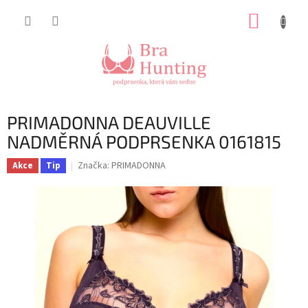
Přejít
NÁKUP
na
obsah
KOŠÍK
PRIMADONNA DEAUVILLE
NADMĚRNÁ PODPRSENKA 0161815
Značka:
PRIMADONNA
Akce
Tip