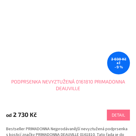
3 030 Kč
až
–9 %
PODPRSENKA NEVYZTUŽENÁ 0161810 PRIMADONNA
DEAUVILLE
Průměrné
hodnocení
produktu
2 730 Kč
od
DETAIL
je
4,7
Bestseller PRIMADONNA Nejprodávanější nevyztužená podprsenka
z
s kosticí značky PRIMADONNA DEAUVILLE 0161810. Tato řada je do