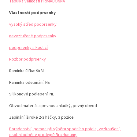
Tabulka velikostí PRIMADONNA
Vlastnosti podprsenky
vysoký střed podprsenky
nevyztužené podprsenky
podprsenky s kosticí
Rozbor podprsenky
Ramínka šířka: širší
Ramínka odepínání: NE
Silikonové podlepení: NE
Obvod materiál a pevnost: hladký, pevný obvod
Zapínání: široké 2-3 háčky, 3 pozice
Poradenství, pomoc při výběru spodního prádla, vyzkoušení,
osobní odběr v prodejně Bra Hunting.