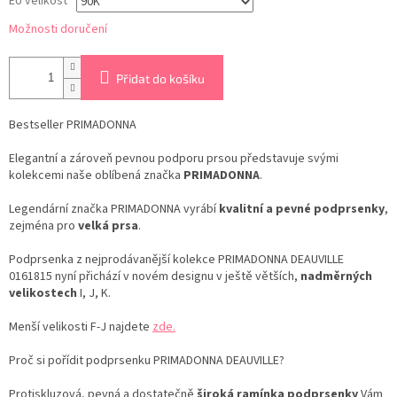
EU velikost
Možnosti doručení
Přidat do košíku
Bestseller PRIMADONNA
Elegantní a zároveň pevnou podporu prsou představuje svými
kolekcemi naše oblíbená značka
PRIMADONNA
.
Legendární značka PRIMADONNA vyrábí
kvalitní a pevné podprsenky
,
zejména pro
velká prsa
.
Podprsenka z nejprodávanější kolekce PRIMADONNA DEAUVILLE
0161815 nyní přichází v novém designu v ještě větších,
nadměrných
velikostech
I, J, K.
Menší velikosti F-J najdete
zde.
Proč si pořídit podprsenku PRIMADONNA DEAUVILLE?
Protiskluzová, pevná a dostatečně
široká ramínka podprsenky
Vám