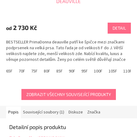
DEAUVILLE
Průměrné
hodnocení
produktu
2 730 Kč
od
DETAIL
je
5,0
BESTSELLER PrimaDonna deauville patří ke špičce mezi značkami
z
podprsenek na velká prsa. Tato řada je od velikosti F do J. Větší
5
velikosti najdete zde, menší velikosti zde. Nabízí kvalitu, luxus a
hvězdiček.
věnuje pozornost detailům. Ženy po celém světě důvěřují značce
PrimaDonna. Podprsenka...
65F
70F
75F
80F
85F
90F
95F
100F
105F
110F
ZOBRAZIT VŠECHNY SOUVISEJÍCÍ PRODUKTY
Popis
Související soubory (1)
Diskuze
Značka
Detailní popis produktu