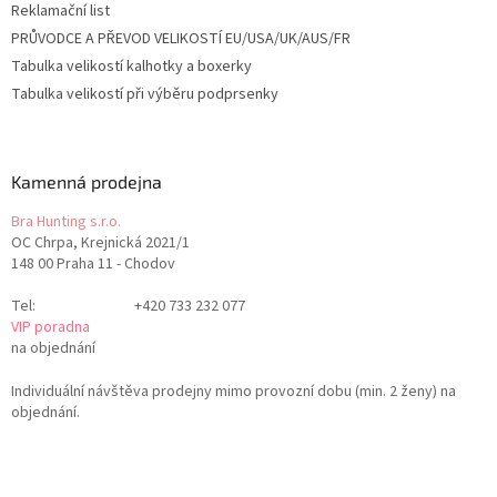
Reklamační list
PRŮVODCE A PŘEVOD VELIKOSTÍ EU/USA/UK/AUS/FR
Tabulka velikostí kalhotky a boxerky
Tabulka velikostí při výběru podprsenky
Kamenná prodejna
Bra Hunting s.r.o.
OC Chrpa, Krejnická 2021/1
148 00 Praha 11 - Chodov
Tel:
+420 733 232 077
VIP poradna
na objednání
Individuální návštěva prodejny mimo provozní dobu (min. 2 ženy) na
objednání.