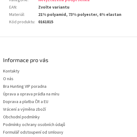
Kategorie
:
Nevyztužená podprsenka
EAN
:
Zvolte variantu
Materiál
:
21% polyamid, 73% polyester, 6% elastan
Kód produktu
:
0161815
Z
á
p
a
Informace pro vás
t
Kontakty
í
O nás
Bra Hunting VIP poradna
Úprava a oprava prádla na míru
Doprava a platba ČR a EU
Vrácení a výměna zboží
Obchodní podmínky
Podmínky ochrany osobních údajů
Formulář odstoupení od smlouvy