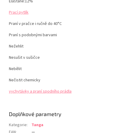
Elastane:12%
Prací pytlík
Praní v pračce i ručně do 40°C
Praní s podobnými barvami
Nežehlit
Nesušit v sušičce
Nebělit
Nečistit chemicky
vychytávky a praní spodního prádla
Doplňkové parametry
Kategorie
:
Tanga
EAN
:
—