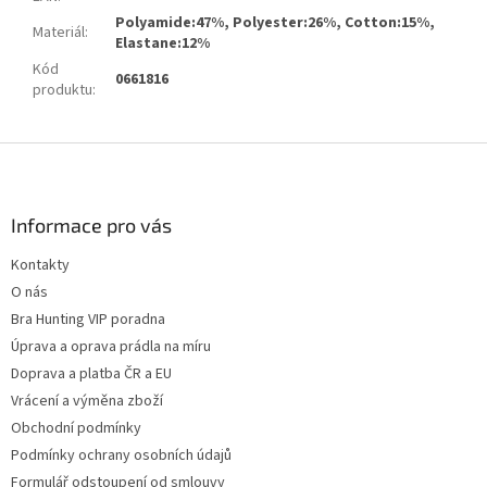
Polyamide:47%, Polyester:26%, Cotton:15%,
Materiál
:
Elastane:12%
Kód
0661816
produktu
:
Z
á
p
a
Informace pro vás
t
Kontakty
í
O nás
Bra Hunting VIP poradna
Úprava a oprava prádla na míru
Doprava a platba ČR a EU
Vrácení a výměna zboží
Obchodní podmínky
Podmínky ochrany osobních údajů
Formulář odstoupení od smlouvy