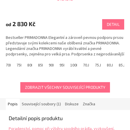
Průměrné
hodnocení
produktu
2 830 Kč
od
DETAIL
je
5,0
Bestseller PRIMADONNA Elegantní a zároveň pevnou podporu prsou
z
představuje svými kolekcemi naše oblíbená značka PRIMADONNA.
5
Legendární značka PRIMADONNA vyrábí kvalitní a pevné
hvězdiček.
podprsenky, zejména pro velká prsa. Podprsenka z nejprodávanější
kolekce PRIMADONNA DEAUVILLE...
70I
75I
80I
85I
90I
95I
100I
70J
75J
80J
85J
ZOBRAZIT VŠECHNY SOUVISEJÍCÍ PRODUKTY
Popis
Související soubory (1)
Diskuze
Značka
Detailní popis produktu
Poradenství, pomoc při výběru spodního prádla, vyzkoušení,