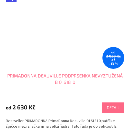
od
3 030 Kč
až
–13 %
PRIMADONNA DEAUVILLE PODPRSENKA NEVYZTUŽENÁ
B 0161810
Průměrné
hodnocení
produktu
2 630 Kč
od
DETAIL
je
5,0
Bestseller PRIMADONNA PrimaDonna Deauville 0161810 patří ke
z
špičce mezi značkami na velká ňadra. Tato řada je do velikosti E.
5