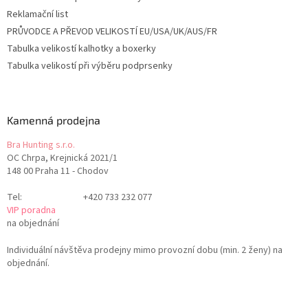
Reklamační list
PRŮVODCE A PŘEVOD VELIKOSTÍ EU/USA/UK/AUS/FR
Tabulka velikostí kalhotky a boxerky
Tabulka velikostí při výběru podprsenky
Kamenná prodejna
Bra Hunting s.r.o.
OC Chrpa, Krejnická 2021/1
148 00 Praha 11 - Chodov
Tel:
+420 733 232 077
VIP poradna
na objednání
Individuální návštěva prodejny mimo provozní dobu (min. 2 ženy) na
objednání.