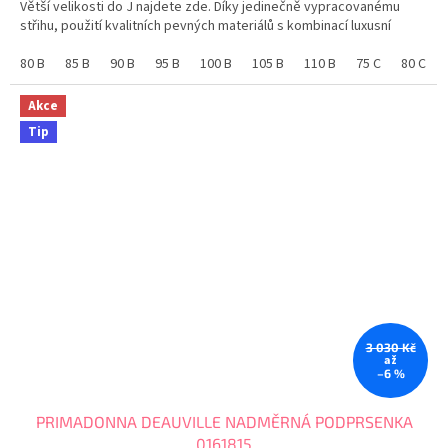
Větší velikosti do J najdete zde. Díky jedinečně vypracovanému
hvězdiček.
střihu, použití kvalitních pevných materiálů s kombinací luxusní
krajky, udrží prsa až do velikosti J....
80 B
85 B
90 B
95 B
100 B
105 B
110 B
75 C
80 C
Akce
Tip
3 030 Kč
až
–6 %
PRIMADONNA DEAUVILLE NADMĚRNÁ PODPRSENKA
0161815