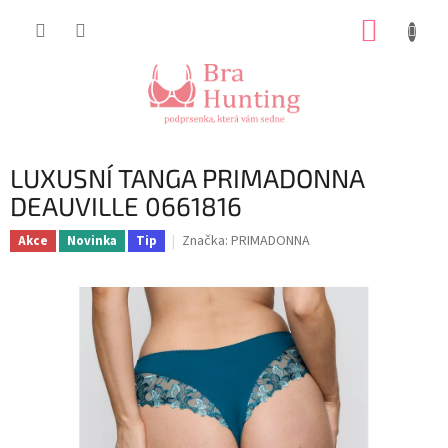
Přejít
NÁKUP
na
obsah
KOŠÍK
LUXUSNÍ TANGA PRIMADONNA
DEAUVILLE 0661816
Značka:
PRIMADONNA
Akce
Novinka
Tip