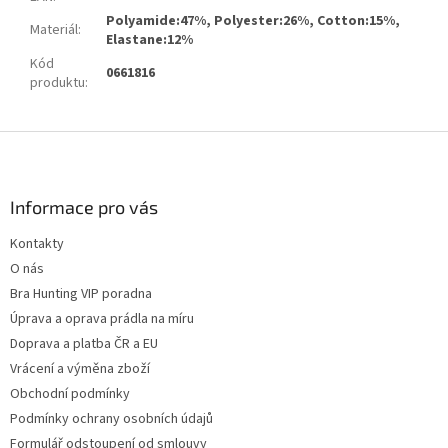
Polyamide:47%, Polyester:26%, Cotton:15%,
Materiál
:
Elastane:12%
Kód
0661816
produktu
:
Z
á
p
a
Informace pro vás
t
Kontakty
í
O nás
Bra Hunting VIP poradna
Úprava a oprava prádla na míru
Doprava a platba ČR a EU
Vrácení a výměna zboží
Obchodní podmínky
Podmínky ochrany osobních údajů
Formulář odstoupení od smlouvy