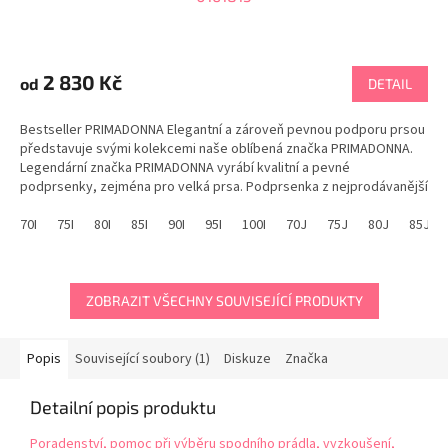
Průměrné
hodnocení
produktu
2 830 Kč
od
DETAIL
je
5,0
Bestseller PRIMADONNA Elegantní a zároveň pevnou podporu prsou
z
představuje svými kolekcemi naše oblíbená značka PRIMADONNA.
5
Legendární značka PRIMADONNA vyrábí kvalitní a pevné
hvězdiček.
podprsenky, zejména pro velká prsa. Podprsenka z nejprodávanější
kolekce PRIMADONNA DEAUVILLE...
70I
75I
80I
85I
90I
95I
100I
70J
75J
80J
85J
ZOBRAZIT VŠECHNY SOUVISEJÍCÍ PRODUKTY
Popis
Související soubory (1)
Diskuze
Značka
Detailní popis produktu
Poradenství, pomoc při výběru spodního prádla, vyzkoušení,