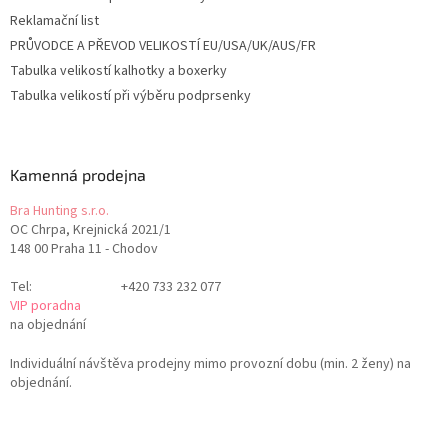
Reklamační list
PRŮVODCE A PŘEVOD VELIKOSTÍ EU/USA/UK/AUS/FR
Tabulka velikostí kalhotky a boxerky
Tabulka velikostí při výběru podprsenky
Kamenná prodejna
Bra Hunting s.r.o.
OC Chrpa, Krejnická 2021/1
148 00 Praha 11 - Chodov
Tel:
+420 733 232 077
VIP poradna
na objednání
Individuální návštěva prodejny mimo provozní dobu (min. 2 ženy) na
objednání.