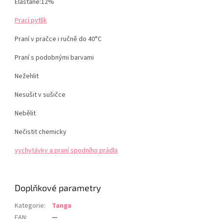
Elastane:12%
Prací pytlík
Praní v pračce i ručně do 40°C
Praní s podobnými barvami
Nežehlit
Nesušit v sušičce
Nebělit
Nečistit chemicky
vychytávky a praní spodního prádla
Doplňkové parametry
Kategorie
:
Tanga
EAN
:
—