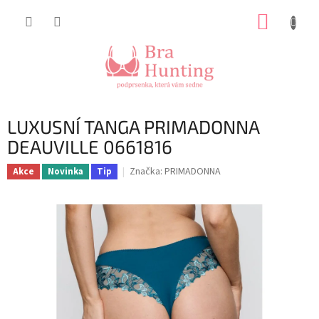
Přejít
NÁKUP
na
obsah
KOŠÍK
LUXUSNÍ TANGA PRIMADONNA
DEAUVILLE 0661816
Značka:
PRIMADONNA
Akce
Novinka
Tip