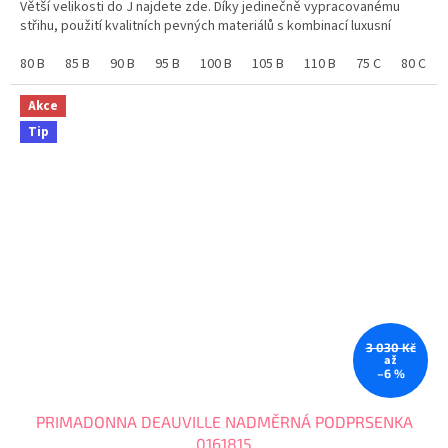
Větší velikosti do J najdete zde. Díky jedinečně vypracovanému
hvězdiček.
střihu, použití kvalitních pevných materiálů s kombinací luxusní
krajky, udrží prsa až do velikosti J....
80 B
85 B
90 B
95 B
100 B
105 B
110 B
75 C
80 C
Akce
Tip
3 030 Kč
až
–6 %
PRIMADONNA DEAUVILLE NADMĚRNÁ PODPRSENKA
0161815