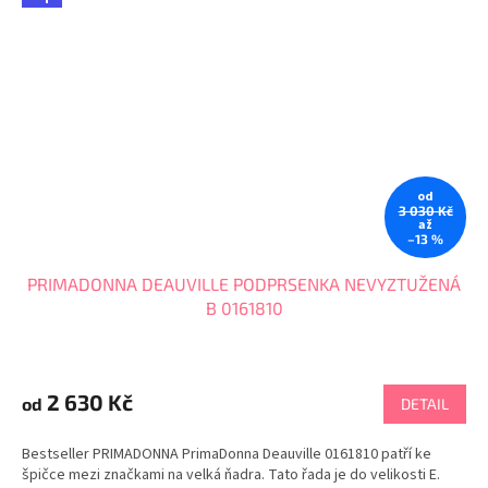
od
3 030 Kč
až
–13 %
PRIMADONNA DEAUVILLE PODPRSENKA NEVYZTUŽENÁ
B 0161810
Průměrné
hodnocení
produktu
2 630 Kč
od
DETAIL
je
5,0
Bestseller PRIMADONNA PrimaDonna Deauville 0161810 patří ke
z
špičce mezi značkami na velká ňadra. Tato řada je do velikosti E.
5