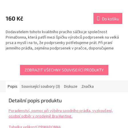
Průměrné
hodnocení
produktu
160 Kč
Do košíku
je
5,0
Dodavatelem tohoto kvalitního pracího sáčku je společnost
z
PrimaDonna, která patří mezi špičku výrobců podprsenek na velká
5
prsa a myslí i na to, že podprsenky potřebujeme prát. Při praní
hvězdiček.
jemného prádla, zejména podprsenek v pračce, doporučujeme
použít vždy sáček na praní. Při praní bez sáčku se...
ZOBRAZIT VŠECHNY SOUVISEJÍCÍ PRODUKTY
Popis
Související soubory (3)
Diskuze
Značka
Detailní popis produktu
Poradenství, pomoc při výběru spodního prádla, vyzkoušení,
osobní odběr v prodejně Bra Hunting.
Tabulka velikostí PRIMADONNA