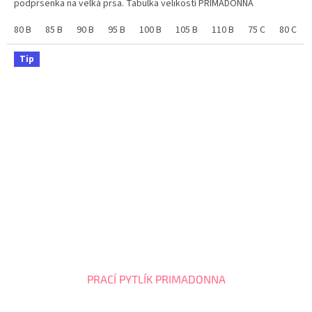
podprsenka na velká prsa. Tabulka velikostí PRIMADONNA
80 B
85 B
90 B
95 B
100 B
105 B
110 B
75 C
80 C
Tip
PRACÍ PYTLÍK PRIMADONNA