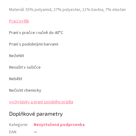
Materiál: 55% polyamid, 27% polyester, 11% bavlna, 7% elastan
Prací pytlík
Praní v pračce i ručně do 40°C
Praní s podobnými barvami
Nežehlit
Nesušit v sušičce
Nebělit
Nečistit chemicky
vychytávky a praní spodního prádla
Doplňkové parametry
Kategorie
:
Nevyztužená podprsenka
EAN
:
—