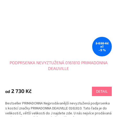
3 030 Kč
až
–9 %
PODPRSENKA NEVYZTUŽENÁ 0161810 PRIMADONNA
DEAUVILLE
Průměrné
hodnocení
produktu
2 730 Kč
od
DETAIL
je
4,7
Bestseller PRIMADONNA Nejprodávanější nevyztužená podprsenka
z
s kosticí značky PRIMADONNA DEAUVILLE 0161810. Tato řada je do
5
velikosti E, větší velikosti do J najdete zde. U nás nejvíce prodávaná
hvězdiček.