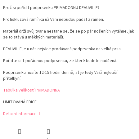
Proč si pořídit podprsenku PRIMADONNU DEAUVILLE?
Protiskluzová ramínka už Vám nebudou padat z ramen.
Materiál drží svůj tvar a nestane se, že se po pár nošeních vytáhne, jak
se to stává u měkkých materiálů.
DEAUVILLE je u nás nejvíce prodávaná podprsenka na velká prsa.
Pořiďte si 1 pořádnou podprsenku, ze které budete nadšená.
Podprsenku nosíte 12-15 hodin denně, ať je tedy Vaší nejlepší
přítelkyní.
Tabulka velikostí PRIMADONNA
LIMITOVANÁ EDICE
Detailní informace