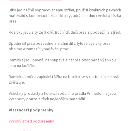
Díky jedinečně vypracovanému střihu, použití kvalitních pevných
materiálů s kombinací luxusní krajky, udrží snadno i velká a těžká
prsa.
Košíčky jsou šity ze 3 dílů. Boční díl tlačí prsa z podpaží na střed.
Spodní díl prsa pozvedne a vrchní díl z tylové výšivky prsa
obejme a zamezí vypadávání prsou.
Ramínka jsou pevná, nehoupavá a nahoře ozdobená výšivkou
jako na košíčku.
Ramínka, počet zapínání i šířka na bocích se s rostoucí velikostí
zvětšuje.
Všechny produkty z kolekcí spodního prádla PrimaDonna jsou
vyrobeny pouze z těch nejlepších materiálů.
Vlastnosti podprsenky
vysoký střed podprsenky