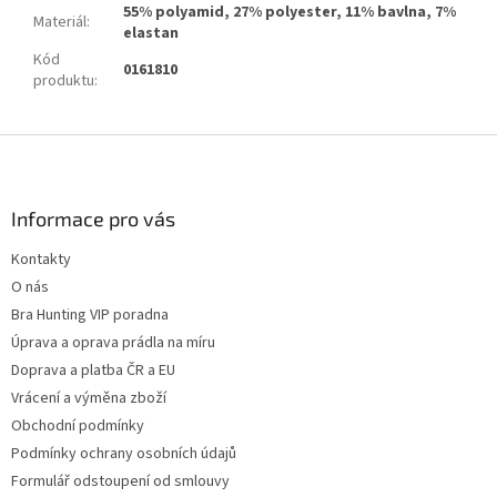
55% polyamid, 27% polyester, 11% bavlna, 7%
Materiál
:
elastan
Kód
0161810
produktu
:
Z
á
p
a
Informace pro vás
t
Kontakty
í
O nás
Bra Hunting VIP poradna
Úprava a oprava prádla na míru
Doprava a platba ČR a EU
Vrácení a výměna zboží
Obchodní podmínky
Podmínky ochrany osobních údajů
Formulář odstoupení od smlouvy