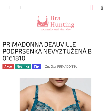
Přejít
NÁKUP
na
obsah
KOŠÍK
PRIMADONNA DEAUVILLE
PODPRSENKA NEVYZTUŽENÁ B
0161810
Značka:
PRIMADONNA
Akce
Novinka
Tip