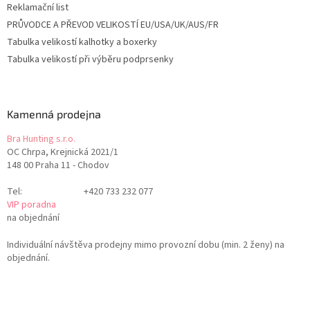
Reklamační list
PRŮVODCE A PŘEVOD VELIKOSTÍ EU/USA/UK/AUS/FR
Tabulka velikostí kalhotky a boxerky
Tabulka velikostí při výběru podprsenky
Kamenná prodejna
Bra Hunting s.r.o.
OC Chrpa, Krejnická 2021/1
148 00 Praha 11 - Chodov
Tel:
+420 733 232 077
VIP poradna
na objednání
Individuální návštěva prodejny mimo provozní dobu (min. 2 ženy) na
objednání.