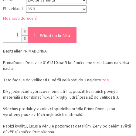
Barva
EU velikost
Možnosti doručení
Přidat do košíku
Bestseller PRIMADONNA
PrimaDonna Deauville 0161810 patří ke špičce mezi značkami na velká
ňadra.
Tato řada je do velikosti E. Větší velikosti do J najdete
zde
.
Díky jedinečně vypracovanému střihu, použití kvalitních pevných
materiálů s kombinací luxusní krajky, udrží prsa až do velikosti J.
Všechny produkty z kolekcí spodního prádla Prima Donna jsou
vyrobeny pouze z těch nejlepších materiálů.
Nabízí kvalitu, luxus a věnuje pozornost detailům. Ženy po celém světě
důvěřují značce PrimaDonna.