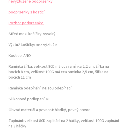
nevyztužené podprsenky
podprsenky s kosticí
Rozbor podprsenky
Střed mezi košíčky:
vysoký
Výztuž košíčky:
bez výztuže
Kostice: ANO
Ramínka šířka: velikost 80D má cca ramínka 2,2 cm, šířka na
bocích 8 cm,
velikost 100G má cca ramínka 2,5 cm, šířka na
bocích 11 cm
Ramínka odepínání:
nejsou odepínací
Silikonové podlepení: NE
Obvod materiál a pevnost:
hladký, pevný obvod
Zapínání:
velikost 80D zapínání na 2 háčky, velikost 100G zapínání
na 3 háčky