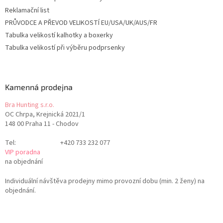
Reklamační list
PRŮVODCE A PŘEVOD VELIKOSTÍ EU/USA/UK/AUS/FR
Tabulka velikostí kalhotky a boxerky
Tabulka velikostí při výběru podprsenky
Kamenná prodejna
Bra Hunting s.r.o.
OC Chrpa, Krejnická 2021/1
148 00 Praha 11 - Chodov
Tel:
+420 733 232 077
VIP poradna
na objednání
Individuální návštěva prodejny mimo provozní dobu (min. 2 ženy) na
objednání.