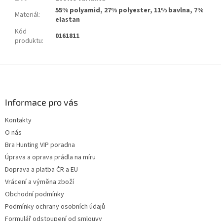
55% polyamid, 27% polyester, 11% bavlna, 7%
Materiál
:
elastan
Kód
0161811
produktu
:
Z
á
p
a
Informace pro vás
t
Kontakty
í
O nás
Bra Hunting VIP poradna
Úprava a oprava prádla na míru
Doprava a platba ČR a EU
Vrácení a výměna zboží
Obchodní podmínky
Podmínky ochrany osobních údajů
Formulář odstoupení od smlouvy