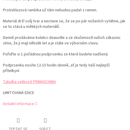
Protiskluzová ramínka už Vám nebudou padat z ramen.
Materiál drží svůj tvar a nestane se, že se po pár nošeních vytáhne, jak
se to stává u měkkých materiálů.
Denně prodáváme kolekci deauville a ze zkušeností našich zákaznic
víme, že ji mají několik let a je stále ve výborném stavu.
Pořiďte si 1 pořádnou podprsenku ze které budete nadšená.
Podprsenku nosíte 12-15 hodin denně, ať je tedy Vaší nejlepší
přítelkyní.
Tabulka velikostí PRIMADONNA
LIMITOVANÁ EDICE
Detailní informace
ZEPTAT SE
SDÍLET