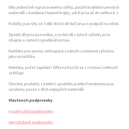
Díky jedinečně vypracovanému střihu, použití kvalitních pevných
materiálů s kombinací luxusní krajky, udrží prsa až do velikosti J.
Košíčky jsou šity ze 3 dílů. Boční díl tlačí prsa z podpaží na střed.
Spodní díl prsa pozvedne, a vrchní díl z tylové výšivky prsa
obejme a zamezí vypadávání prsou.
Ramínka jsou pevná, nehoupavá a nahoře ozdobená výšivkou
jako na košíčku.
Ramínka, počet zapínání i šířka na bocích se s rostoucí velikostí
zvětšuje.
Všechny produkty z kolekcí spodního prádla PrimaDonna jsou
vyrobeny pouze z těch nejlepších materiálů.
Vlastnosti podprsenky
vysoký střed podprsenky
nevyztužené podprsenky