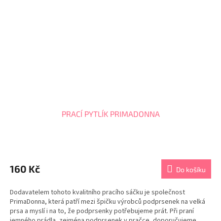
PRACÍ PYTLÍK PRIMADONNA
Průměrné
hodnocení
produktu
160 Kč
Do košíku
je
5,0
Dodavatelem tohoto kvalitního pracího sáčku je společnost
z
PrimaDonna, která patří mezi špičku výrobců podprsenek na velká
5
prsa a myslí i na to, že podprsenky potřebujeme prát. Při praní
hvězdiček.
jemného prádla, zejména podprsenek v pračce, doporučujeme