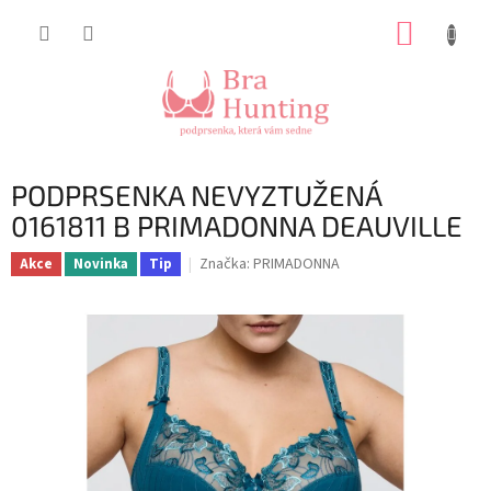
Přejít
NÁKUP
na
obsah
KOŠÍK
PODPRSENKA NEVYZTUŽENÁ
0161811 B PRIMADONNA DEAUVILLE
Značka:
PRIMADONNA
Akce
Novinka
Tip