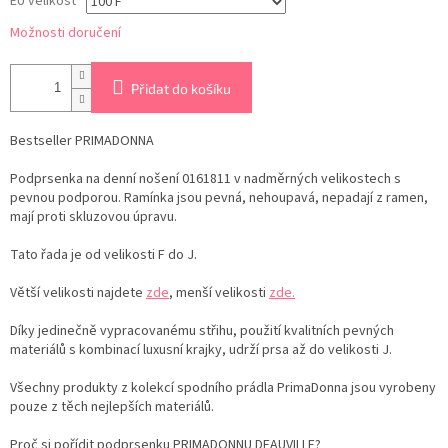
EU velikost
Možnosti doručení
Přidat do košíku
Bestseller PRIMADONNA
Podprsenka na denní nošení 0161811 v nadměrných velikostech s
pevnou podporou. Ramínka jsou pevná, nehoupavá, nepadají z ramen,
mají proti skluzovou úpravu.
Tato řada je od velikosti F do J.
Větší velikosti najdete
zde
, menší velikosti
zde.
Díky jedinečně vypracovanému střihu, použití kvalitních pevných
materiálů s kombinací luxusní krajky, udrží prsa až do velikosti J.
Všechny produkty z kolekcí spodního prádla PrimaDonna jsou vyrobeny
pouze z těch nejlepších materiálů.
Proč si pořídit podprsenku PRIMADONNU DEAUVILLE?