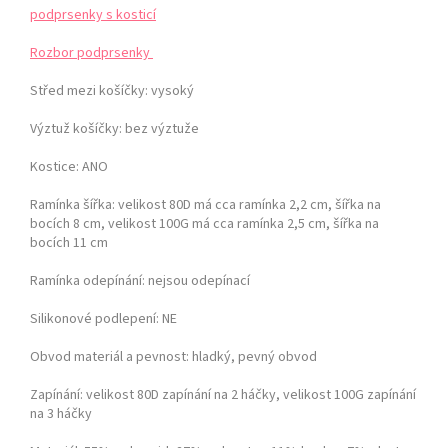
podprsenky s kosticí
Rozbor podprsenky
Střed mezi košíčky:
vysoký
Výztuž košíčky:
bez výztuže
Kostice: ANO
Ramínka šířka: velikost 80D má cca ramínka 2,2 cm, šířka na
bocích 8 cm,
velikost 100G má cca ramínka 2,5 cm, šířka na
bocích 11 cm
Ramínka odepínání:
nejsou odepínací
Silikonové podlepení: NE
Obvod materiál a pevnost:
hladký, pevný obvod
Zapínání:
velikost 80D zapínání na 2 háčky, velikost 100G zapínání
na 3 háčky