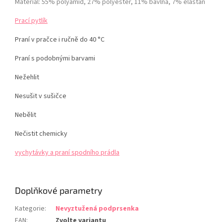
Materiál: 55% polyamid, 27% polyester, 11% bavlna, 7% elastan
Prací pytlík
Praní v pračce i ručně do 40 °C
Praní s podobnými barvami
Nežehlit
Nesušit v sušičce
Nebělit
Nečistit chemicky
vychytávky a praní spodního prádla
Doplňkové parametry
Kategorie
:
Nevyztužená podprsenka
EAN
:
Zvolte variantu