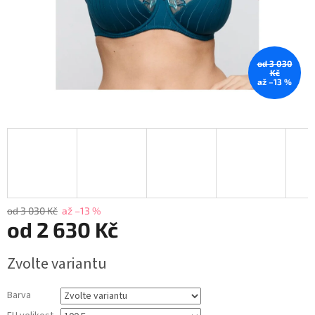
od 3 030
Kč
až –13 %
od 3 030 Kč
až –13 %
od
2 630 Kč
Měrná
Zvolte variantu
cena:
Barva