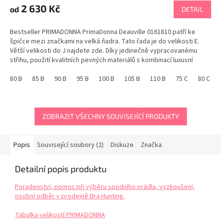
produktu
2 630 Kč
od
DETAIL
je
5,0
Bestseller PRIMADONNA PrimaDonna Deauville 0161810 patří ke
z
špičce mezi značkami na velká ňadra. Tato řada je do velikosti E.
5
Větší velikosti do J najdete zde. Díky jedinečně vypracovanému
hvězdiček.
střihu, použití kvalitních pevných materiálů s kombinací luxusní
krajky, udrží prsa až do velikosti J....
80 B
85 B
90 B
95 B
100 B
105 B
110 B
75 C
80 C
ZOBRAZIT VŠECHNY SOUVISEJÍCÍ PRODUKTY
Popis
Související soubory (2)
Diskuze
Značka
Detailní popis produktu
Poradenství, pomoc při výběru spodního prádla, vyzkoušení,
osobní odběr v prodejně Bra Hunting.
Tabulka velikostí PRIMADONNA