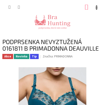
Přejít
NÁKUP
na
obsah
KOŠÍK
PODPRSENKA NEVYZTUŽENÁ
0161811 B PRIMADONNA DEAUVILLE
Značka:
PRIMADONNA
Akce
Novinka
Tip