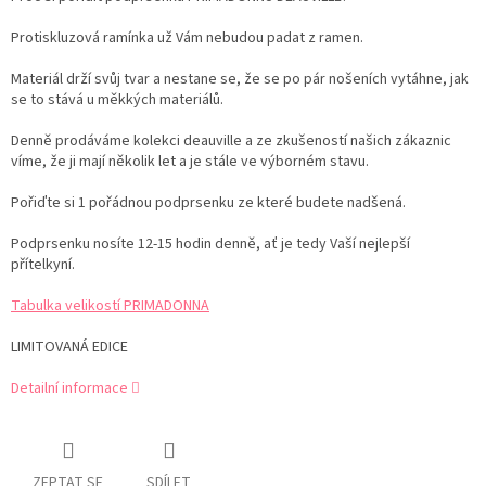
Protiskluzová ramínka už Vám nebudou padat z ramen.
Materiál drží svůj tvar a nestane se, že se po pár nošeních vytáhne, jak
se to stává u měkkých materiálů.
Denně prodáváme kolekci deauville a ze zkušeností našich zákaznic
víme, že ji mají několik let a je stále ve výborném stavu.
Pořiďte si 1 pořádnou podprsenku ze které budete nadšená.
Podprsenku nosíte 12-15 hodin denně, ať je tedy Vaší nejlepší
přítelkyní.
Tabulka velikostí PRIMADONNA
LIMITOVANÁ EDICE
Detailní informace
ZEPTAT SE
SDÍLET