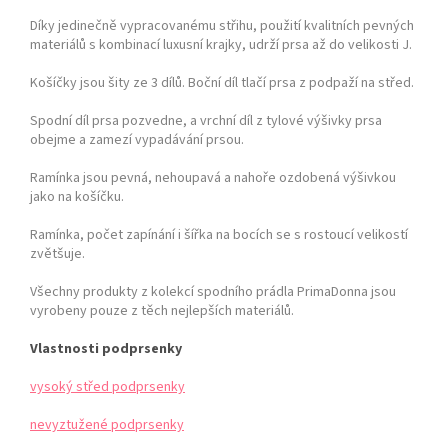
Díky jedinečně vypracovanému střihu, použití kvalitních pevných
materiálů s kombinací luxusní krajky, udrží prsa až do velikosti J.
Košíčky jsou šity ze 3 dílů. Boční díl tlačí prsa z podpaží na střed.
Spodní díl prsa pozvedne, a vrchní díl z tylové výšivky prsa
obejme a zamezí vypadávání prsou.
Ramínka jsou pevná, nehoupavá a nahoře ozdobená výšivkou
jako na košíčku.
Ramínka, počet zapínání i šířka na bocích se s rostoucí velikostí
zvětšuje.
Všechny produkty z kolekcí spodního prádla PrimaDonna jsou
vyrobeny pouze z těch nejlepších materiálů.
Vlastnosti podprsenky
vysoký střed podprsenky
nevyztužené podprsenky