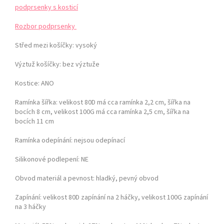
podprsenky s kosticí
Rozbor podprsenky
Střed mezi košíčky:
vysoký
Výztuž košíčky:
bez výztuže
Kostice: ANO
Ramínka šířka: velikost 80D má cca ramínka 2,2 cm, šířka na
bocích 8 cm,
velikost 100G má cca ramínka 2,5 cm, šířka na
bocích 11 cm
Ramínka odepínání:
nejsou odepínací
Silikonové podlepení: NE
Obvod materiál a pevnost:
hladký, pevný obvod
Zapínání:
velikost 80D zapínání na 2 háčky, velikost 100G zapínání
na 3 háčky