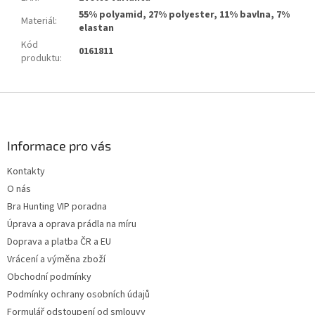
55% polyamid, 27% polyester, 11% bavlna, 7%
Materiál
:
elastan
Kód
0161811
produktu
:
Z
á
p
a
Informace pro vás
t
Kontakty
í
O nás
Bra Hunting VIP poradna
Úprava a oprava prádla na míru
Doprava a platba ČR a EU
Vrácení a výměna zboží
Obchodní podmínky
Podmínky ochrany osobních údajů
Formulář odstoupení od smlouvy