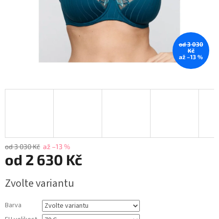
od 3 030
Kč
až –13 %
od 3 030 Kč
až –13 %
od
2 630 Kč
Měrná
Zvolte variantu
cena:
Barva