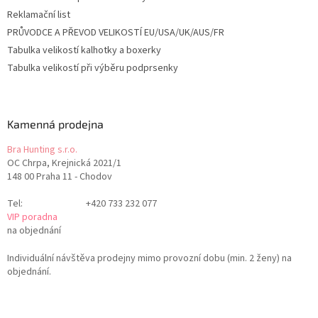
Reklamační list
PRŮVODCE A PŘEVOD VELIKOSTÍ EU/USA/UK/AUS/FR
Tabulka velikostí kalhotky a boxerky
Tabulka velikostí při výběru podprsenky
Kamenná prodejna
Bra Hunting s.r.o.
OC Chrpa, Krejnická 2021/1
148 00 Praha 11 - Chodov
Tel:
+420 733 232 077
VIP poradna
na objednání
Individuální návštěva prodejny mimo provozní dobu (min. 2 ženy) na
objednání.