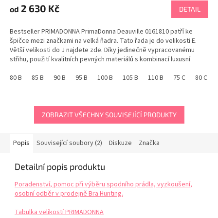
produktu
2 630 Kč
od
DETAIL
je
5,0
Bestseller PRIMADONNA PrimaDonna Deauville 0161810 patří ke
z
špičce mezi značkami na velká ňadra. Tato řada je do velikosti E.
5
Větší velikosti do J najdete zde. Díky jedinečně vypracovanému
hvězdiček.
střihu, použití kvalitních pevných materiálů s kombinací luxusní
krajky, udrží prsa až do velikosti J....
80 B
85 B
90 B
95 B
100 B
105 B
110 B
75 C
80 C
ZOBRAZIT VŠECHNY SOUVISEJÍCÍ PRODUKTY
Popis
Související soubory (2)
Diskuze
Značka
Detailní popis produktu
Poradenství, pomoc při výběru spodního prádla, vyzkoušení,
osobní odběr v prodejně Bra Hunting.
Tabulka velikostí PRIMADONNA