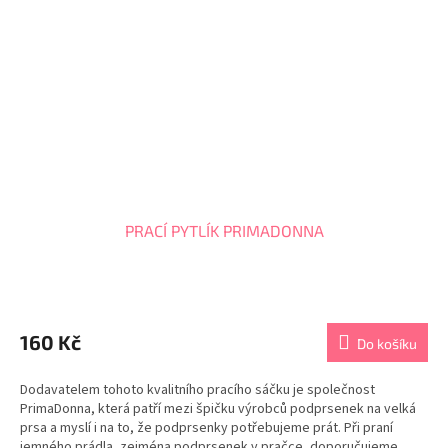
PRACÍ PYTLÍK PRIMADONNA
Průměrné
hodnocení
produktu
160 Kč
Do košíku
je
5,0
Dodavatelem tohoto kvalitního pracího sáčku je společnost
z
PrimaDonna, která patří mezi špičku výrobců podprsenek na velká
5
prsa a myslí i na to, že podprsenky potřebujeme prát. Při praní
hvězdiček.
jemného prádla, zejména podprsenek v pračce, doporučujeme