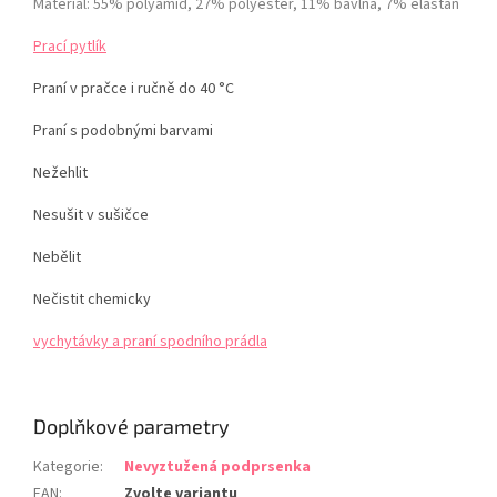
Materiál: 55% polyamid, 27% polyester, 11% bavlna, 7% elastan
Prací pytlík
Praní v pračce i ručně do 40 °C
Praní s podobnými barvami
Nežehlit
Nesušit v sušičce
Nebělit
Nečistit chemicky
vychytávky a praní spodního prádla
Doplňkové parametry
Kategorie
:
Nevyztužená podprsenka
EAN
:
Zvolte variantu