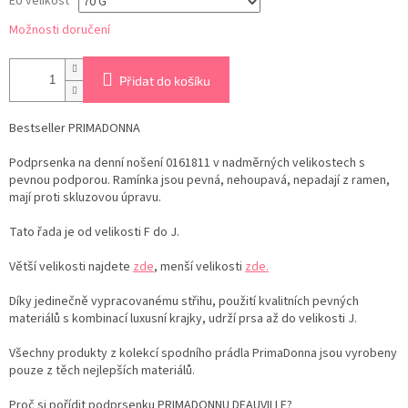
EU velikost
Možnosti doručení
Přidat do košíku
Bestseller PRIMADONNA
Podprsenka na denní nošení 0161811 v nadměrných velikostech s
pevnou podporou. Ramínka jsou pevná, nehoupavá, nepadají z ramen,
mají proti skluzovou úpravu.
Tato řada je od velikosti F do J.
Větší velikosti najdete
zde
, menší velikosti
zde.
Díky jedinečně vypracovanému střihu, použití kvalitních pevných
materiálů s kombinací luxusní krajky, udrží prsa až do velikosti J.
Všechny produkty z kolekcí spodního prádla PrimaDonna jsou vyrobeny
pouze z těch nejlepších materiálů.
Proč si pořídit podprsenku PRIMADONNU DEAUVILLE?