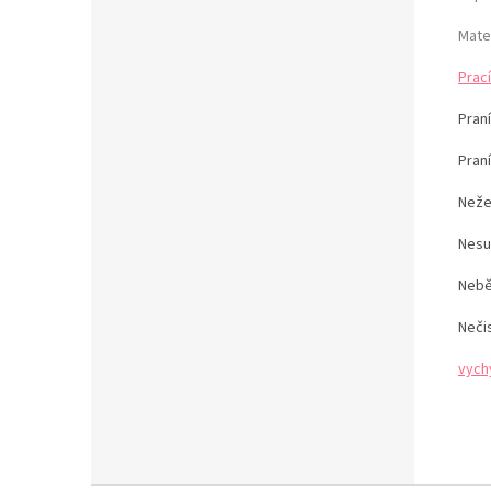
Mate
Prací
Praní
Pran
Neže
Nesu
Nebě
Neči
vych