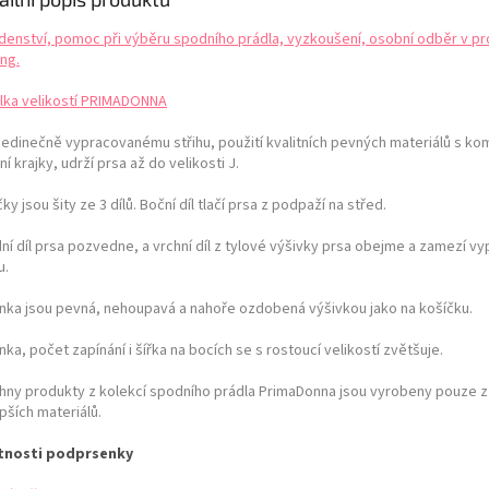
denství, pomoc při výběru spodního prádla, vyzkoušení, osobní odběr v pr
ng.
lka velikostí PRIMADONNA
 jedinečně vypracovanému střihu, použití kvalitních pevných materiálů s ko
ní krajky, udrží prsa až do velikosti J.
ky jsou šity ze 3 dílů. Boční díl tlačí prsa z podpaží na střed.
ní díl prsa pozvedne, a vrchní díl z tylové výšivky prsa obejme a zamezí v
u.
nka jsou pevná, nehoupavá a nahoře ozdobená výšivkou jako na košíčku.
ka, počet zapínání i šířka na bocích se s rostoucí velikostí zvětšuje.
hny produkty z kolekcí spodního prádla PrimaDonna jsou vyrobeny pouze z
pších materiálů.
tnosti podprsenky