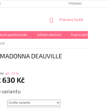
OPRAVA PRÁDLA NA MÍRU
DOPRAVA A PLATBA ČR A EU
Přihlášení
VRÁCENÍ A V
NÁKUPNÍ
Prázdný košík
KOŠÍK
tovní spodní prádlo
Dětské oblečení
Praní a údržba
Kont
LLE
RIMADONNA DEAUVILLE
 Kč
až –13 %
 630 Kč
e variantu