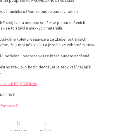
pořídit podprsenku PRIMADONNU DEAUVILLE?
uzová ramínka už Vám nebudou padat z ramen.
drží svůj tvar a nestane se, že se po pár nošeních
jak se to stává u měkkých materiálů.
dáváme kolekci deauville a ze zkušeností našich
víme, že ji mají několik let a je stále ve výborném stavu.
si 1 pořádnou podprsenku ze které budete nadšená.
u nosíte 12-15 hodin denně, ať je tedy Vaší nejlepší
.
velikostí PRIMADONNA
NÁ EDICE
informace