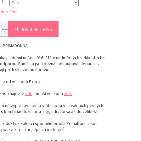
st
 doručení
Přidat do košíku
er PRIMADONNA
ka na denní nošení 0161811 v nadměrných velikostech s
odporou. Ramínka jsou pevná, nehoupavá, nepadají z
jí proti skluzovou úpravu.
 je od velikosti F do J.
ikosti najdete
zde
, menší velikosti
zde.
nečně vypracovanému střihu, použití kvalitních pevných
 s kombinací luxusní krajky, udrží prsa až do velikosti J.
produkty z kolekcí spodního prádla PrimaDonna jsou
pouze z těch nejlepších materiálů.