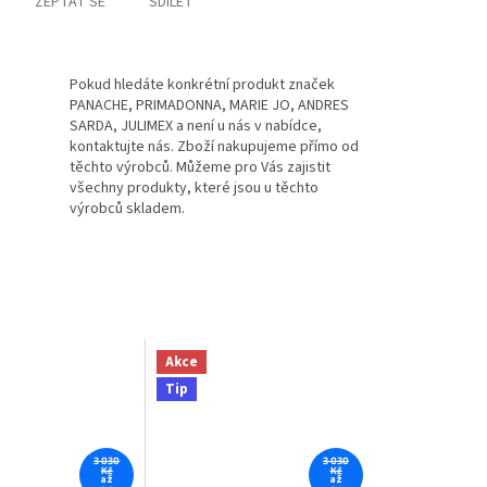
ZEPTAT SE
SDÍLET
Pokud hledáte konkrétní produkt značek
PANACHE, PRIMADONNA, MARIE JO, ANDRES
SARDA, JULIMEX a není u nás v nabídce,
kontaktujte nás. Zboží nakupujeme přímo od
těchto výrobců. Můžeme pro Vás zajistit
všechny produkty, které jsou u těchto
výrobců skladem.
Akce
Tip
3 030
3 030
Kč
Kč
až
až