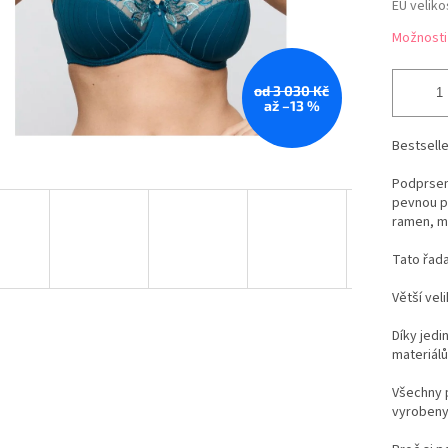
EU veliko
Možnosti
od 3 030 Kč
až –13 %
Bestsell
Podprsen
pevnou p
ramen, ma
Tato řada
Větší vel
Díky jedi
materiálů
Všechny 
vyrobeny 