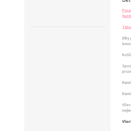
Pora
Hunti
Tabu
Díky
luxus
Košíč
Spod
prso
Ramí
Ramín
Všec
nejle
Vlas