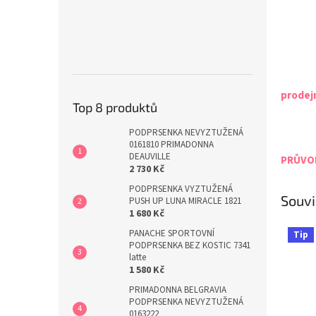
prodej
Top 8 produktů
PODPRSENKA NEVYZTUŽENÁ
0161810 PRIMADONNA
DEAUVILLE
PRŮVOD
2 730 Kč
PODPRSENKA VYZTUŽENÁ
Souvi
PUSH UP LUNA MIRACLE 1821
1 680 Kč
PANACHE SPORTOVNÍ
Tip
PODPRSENKA BEZ KOSTIC 7341
latte
1 580 Kč
PRIMADONNA BELGRAVIA
PODPRSENKA NEVYZTUŽENÁ
0163222