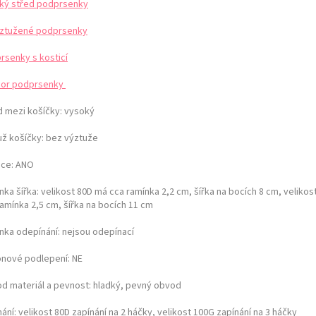
ký střed podprsenky
ztužené podprsenky
rsenky s kosticí
or podprsenky
d mezi košíčky:
vysoký
už košíčky:
bez výztuže
ice: ANO
ka šířka: velikost 80D má cca ramínka 2,2 cm, šířka na bocích 8 cm,
velikos
ramínka 2,5 cm, šířka na bocích 11 cm
nka odepínání:
nejsou odepínací
konové podlepení: NE
d materiál a pevnost:
hladký, pevný obvod
nání:
velikost 80D zapínání na 2 háčky, velikost 100G zapínání na 3 háčky