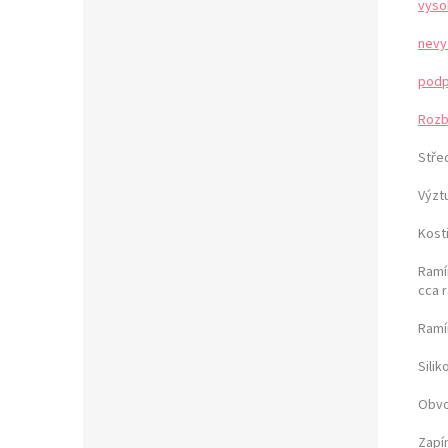
vyso
nevy
podp
Rozb
Stře
Výzt
Kost
Ramín
cca 
Ramí
Sili
Obvo
Zapí