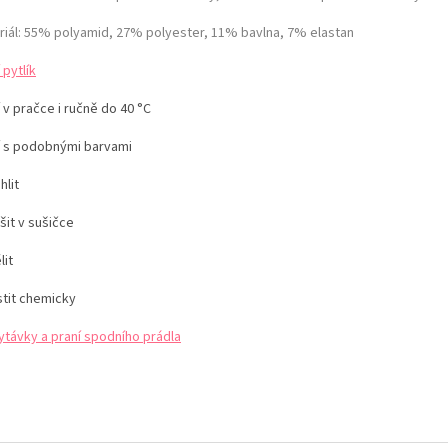
riál: 55% polyamid, 27% polyester, 11% bavlna, 7% elastan
 pytlík
 v pračce i ručně do 40 °C
í s podobnými barvami
hlit
šit v sušičce
lit
stit chemicky
ytávky a praní spodního prádla