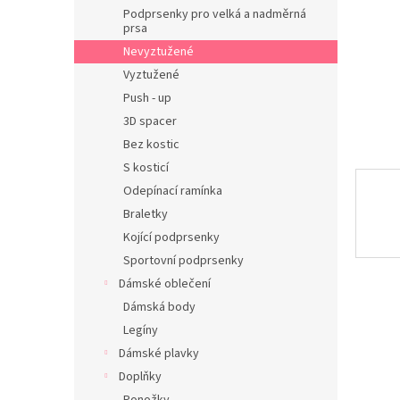
n
Podprsenky pro velká a nadměrná
e
prsa
l
Nevyztužené
Vyztužené
Push - up
3D spacer
Bez kostic
S kosticí
Odepínací ramínka
Braletky
Kojící podprsenky
Sportovní podprsenky
Dámské oblečení
Dámská body
Legíny
Dámské plavky
Doplňky