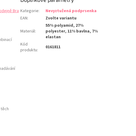
odejně Bra
Kategorie
:
Nevyztužená podprsenka
EAN
:
Zvolte variantu
55% polyamid, 27%
Materiál
:
polyester, 11% bavlna, 7%
elastan
mbinací
Kód
0161811
produktu
:
ypadávání
 těch