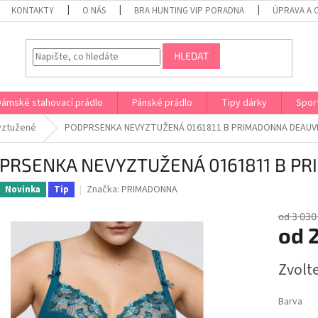
KONTAKTY
O NÁS
BRA HUNTING VIP PORADNA
ÚPRAVA A 
HLEDAT
Dámské stahovací prádlo
Pánské prádlo
Tipy dárky
Spor
yztužené
PODPRSENKA NEVYZTUŽENÁ 0161811 B PRIMADONNA DEAUVI
PRSENKA NEVYZTUŽENÁ 0161811 B P
Značka:
PRIMADONNA
Novinka
Tip
od 3 030
od
2
Měrná
Zvolt
cena:
Barva