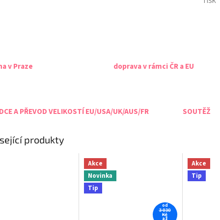
TISK
na v Praze
doprava v rámci ČR a EU
CE A PŘEVOD VELIKOSTÍ EU/USA/UK/AUS/FR
SOUTĚŽ
sející produkty
Akce
Akce
Novinka
Tip
Tip
od
3 030
Kč
až