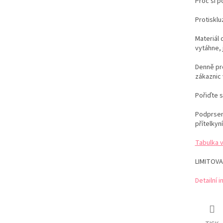
Proč si 
Protiskl
Materiál 
vytáhne, 
Denně pro
zákaznic 
Pořiďte 
Podprsenk
přítelkyní
Tabulka 
LIMITOVA
Detailní 