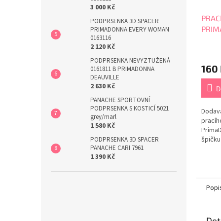
3 000 Kč
PRACÍ
PODPRSENKA 3D SPACER
PRI
PRIMADONNA EVERY WOMAN
0163116
2 120 Kč
Průmě
hodno
PODPRSENKA NEVYZTUŽENÁ
160
produ
0161811 B PRIMADONNA
DEAUVILLE
je
2 630 Kč
5,0
D
z
PANACHE SPORTOVNÍ
5
PODPRSENKA S KOSTICÍ 5021
Dodava
hvězdi
grey/marl
pracíh
1 580 Kč
PrimaD
špičku
PODPRSENKA 3D SPACER
PANACHE CARI 7961
velká p
1 390 Kč
podprs
Při pr
zejmé
dopor
Popi
sáček 
sáčku s
Det