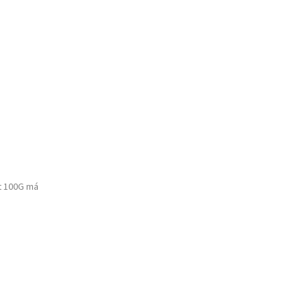
t 100G má