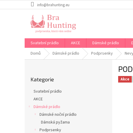
Přejít
info@brahunting.eu
na
obsah
Svatební prádlo
AKCE
Dámské prádlo
Domů
Dámské prádlo
Podprsenky
Nev
P
POD
o
Přeskočit
s
Kategorie
kategorie
Akce
t
r
Svatební prádlo
a
AKCE
n
Dámské prádlo
n
í
Dámské noční prádlo
p
Dámská pyžama
a
Podprsenky