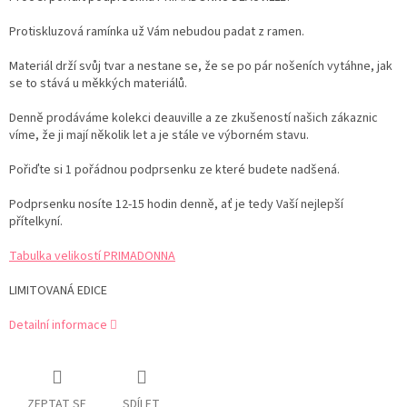
Protiskluzová ramínka už Vám nebudou padat z ramen.
Materiál drží svůj tvar a nestane se, že se po pár nošeních vytáhne, jak
se to stává u měkkých materiálů.
Denně prodáváme kolekci deauville a ze zkušeností našich zákaznic
víme, že ji mají několik let a je stále ve výborném stavu.
Pořiďte si 1 pořádnou podprsenku ze které budete nadšená.
Podprsenku nosíte 12-15 hodin denně, ať je tedy Vaší nejlepší
přítelkyní.
Tabulka velikostí PRIMADONNA
LIMITOVANÁ EDICE
Detailní informace
ZEPTAT SE
SDÍLET