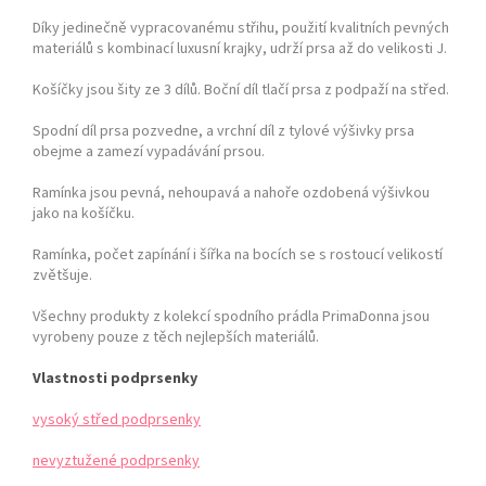
Díky jedinečně vypracovanému střihu, použití kvalitních pevných
materiálů s kombinací luxusní krajky, udrží prsa až do velikosti J.
Košíčky jsou šity ze 3 dílů. Boční díl tlačí prsa z podpaží na střed.
Spodní díl prsa pozvedne, a vrchní díl z tylové výšivky prsa
obejme a zamezí vypadávání prsou.
Ramínka jsou pevná, nehoupavá a nahoře ozdobená výšivkou
jako na košíčku.
Ramínka, počet zapínání i šířka na bocích se s rostoucí velikostí
zvětšuje.
Všechny produkty z kolekcí spodního prádla PrimaDonna jsou
vyrobeny pouze z těch nejlepších materiálů.
Vlastnosti podprsenky
vysoký střed podprsenky
nevyztužené podprsenky