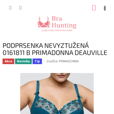
Přejít
NÁKUP
na
obsah
KOŠÍK
PODPRSENKA NEVYZTUŽENÁ
0161811 B PRIMADONNA DEAUVILLE
Značka:
PRIMADONNA
Akce
Novinka
Tip