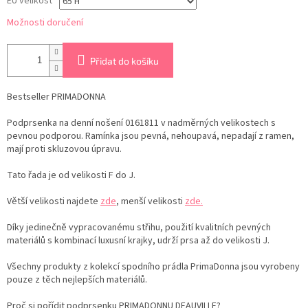
EU velikost
Možnosti doručení
Přidat do košíku
Bestseller PRIMADONNA
Podprsenka na denní nošení 0161811 v nadměrných velikostech s
pevnou podporou. Ramínka jsou pevná, nehoupavá, nepadají z ramen,
mají proti skluzovou úpravu.
Tato řada je od velikosti F do J.
Větší velikosti najdete
zde
, menší velikosti
zde.
Díky jedinečně vypracovanému střihu, použití kvalitních pevných
materiálů s kombinací luxusní krajky, udrží prsa až do velikosti J.
Všechny produkty z kolekcí spodního prádla PrimaDonna jsou vyrobeny
pouze z těch nejlepších materiálů.
Proč si pořídit podprsenku PRIMADONNU DEAUVILLE?