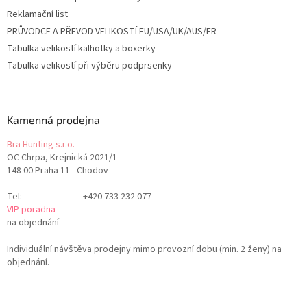
Reklamační list
PRŮVODCE A PŘEVOD VELIKOSTÍ EU/USA/UK/AUS/FR
Tabulka velikostí kalhotky a boxerky
Tabulka velikostí při výběru podprsenky
Kamenná prodejna
Bra Hunting s.r.o.
OC Chrpa, Krejnická 2021/1
148 00 Praha 11 - Chodov
Tel:
+420 733 232 077
VIP poradna
na objednání
Individuální návštěva prodejny mimo provozní dobu (min. 2 ženy) na
objednání.