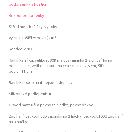
podprsenky s kosticí
Rozbor podprsenky
Střed mezi košíčky:
vysoký
Výztuž košíčky:
bez výztuže
Kostice: ANO
Ramínka šířka: velikost 80D má cca ramínka 2,2 cm, šířka na
bocích 8 cm,
velikost 100G má cca ramínka 2,5 cm, šířka na
bocích 11 cm
Ramínka odepínání:
nejsou odepínací
Silikonové podlepení: NE
Obvod materiál a pevnost:
hladký, pevný obvod
Zapínání:
velikost 80D zapínání na 2 háčky, velikost 100G zapínání
na 3 háčky