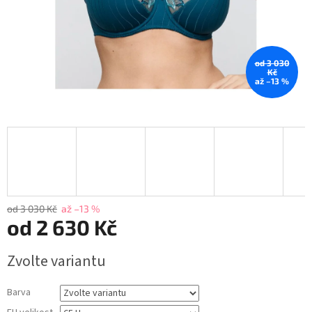
od 3 030
Kč
až –13 %
od 3 030 Kč
až –13 %
od
2 630 Kč
Měrná
Zvolte variantu
cena:
Barva