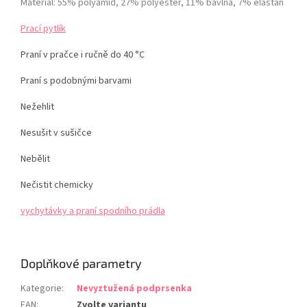
Materiál: 55% polyamid, 27% polyester, 11% bavlna, 7% elastan
Prací pytlík
Praní v pračce i ručně do 40 °C
Praní s podobnými barvami
Nežehlit
Nesušit v sušičce
Nebělit
Nečistit chemicky
vychytávky a praní spodního prádla
Doplňkové parametry
Kategorie
:
Nevyztužená podprsenka
EAN
:
Zvolte variantu