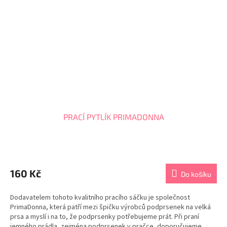
PRACÍ PYTLÍK PRIMADONNA
Průměrné
hodnocení
produktu
160 Kč
Do košíku
je
5,0
Dodavatelem tohoto kvalitního pracího sáčku je společnost
z
PrimaDonna, která patří mezi špičku výrobců podprsenek na velká
5
prsa a myslí i na to, že podprsenky potřebujeme prát. Při praní
hvězdiček.
jemného prádla, zejména podprsenek v pračce, doporučujeme