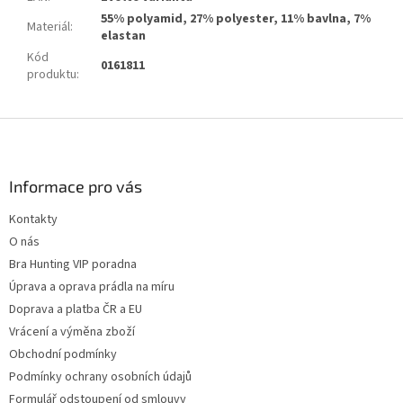
55% polyamid, 27% polyester, 11% bavlna, 7%
Materiál
:
elastan
Kód
0161811
produktu
:
Z
á
p
a
Informace pro vás
t
Kontakty
í
O nás
Bra Hunting VIP poradna
Úprava a oprava prádla na míru
Doprava a platba ČR a EU
Vrácení a výměna zboží
Obchodní podmínky
Podmínky ochrany osobních údajů
Formulář odstoupení od smlouvy