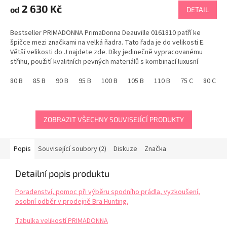
produktu
2 630 Kč
od
DETAIL
je
5,0
Bestseller PRIMADONNA PrimaDonna Deauville 0161810 patří ke
z
špičce mezi značkami na velká ňadra. Tato řada je do velikosti E.
5
Větší velikosti do J najdete zde. Díky jedinečně vypracovanému
hvězdiček.
střihu, použití kvalitních pevných materiálů s kombinací luxusní
krajky, udrží prsa až do velikosti J....
80 B
85 B
90 B
95 B
100 B
105 B
110 B
75 C
80 C
ZOBRAZIT VŠECHNY SOUVISEJÍCÍ PRODUKTY
Popis
Související soubory (2)
Diskuze
Značka
Detailní popis produktu
Poradenství, pomoc při výběru spodního prádla, vyzkoušení,
osobní odběr v prodejně Bra Hunting.
Tabulka velikostí PRIMADONNA