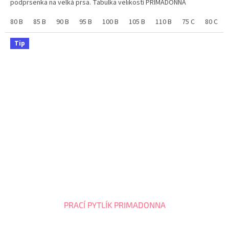
podprsenka na velká prsa. Tabulka velikostí PRIMADONNA
80 B
85 B
90 B
95 B
100 B
105 B
110 B
75 C
80 C
Tip
PRACÍ PYTLÍK PRIMADONNA