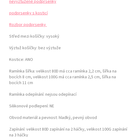
nevyztužené podprsenky
podprsenky s kosticí
Rozbor podprsenky
Střed mezi košíčky:
vysoký
Výztuž košíčky:
bez výztuže
Kostice: ANO
Ramínka šířka: velikost 80D má cca ramínka 2,2 cm, šířka na
bocích 8 cm,
velikost 100G má cca ramínka 2,5 cm, šířka na
bocích 11 cm
Ramínka odepínání:
nejsou odepínací
Silikonové podlepení: NE
Obvod materiál a pevnost:
hladký, pevný obvod
Zapínání:
velikost 80D zapínání na 2 háčky, velikost 100G zapínání
na 3 háčky