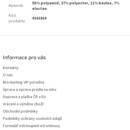
55% polyamid, 27% polyester, 11% bavlna, 7%
Materiál
:
elastan
Kód
0161810
produktu
:
Z
á
p
a
Informace pro vás
t
Kontakty
í
O nás
Bra Hunting VIP poradna
Úprava a oprava prádla na míru
Doprava a platba ČR a EU
Vrácení a výměna zboží
Obchodní podmínky
Podmínky ochrany osobních údajů
Formulář odstoupení od smlouvy