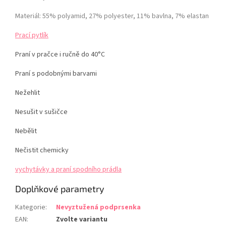
Materiál: 55% polyamid, 27% polyester, 11% bavlna, 7% elastan
Prací pytlík
Praní v pračce i ručně do 40°C
Praní s podobnými barvami
Nežehlit
Nesušit v sušičce
Nebělit
Nečistit chemicky
vychytávky a praní spodního prádla
Doplňkové parametry
Kategorie
:
Nevyztužená podprsenka
EAN
:
Zvolte variantu