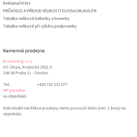
Reklamační list
PRŮVODCE A PŘEVOD VELIKOSTÍ EU/USA/UK/AUS/FR
Tabulka velikostí kalhotky a boxerky
Tabulka velikostí při výběru podprsenky
Kamenná prodejna
Bra Hunting s.r.o.
OC Chrpa, Krejnická 2021/1
148 00 Praha 11 - Chodov
Tel:
+420 733 232 077
VIP poradna
na objednání
Individuální návštěva prodejny mimo provozní dobu (min. 2 ženy) na
objednání.