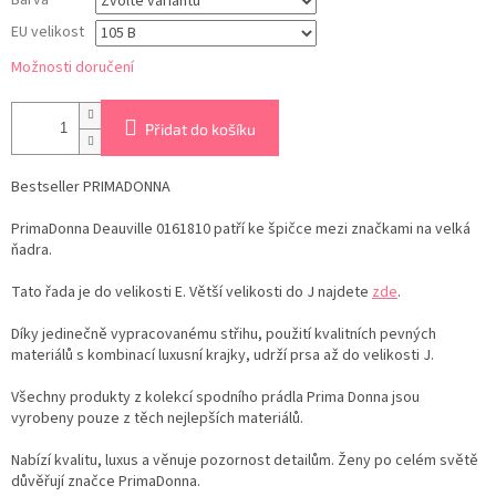
Barva
EU velikost
Možnosti doručení
Přidat do košíku
Bestseller PRIMADONNA
PrimaDonna Deauville 0161810 patří ke špičce mezi značkami na velká
ňadra.
Tato řada je do velikosti E. Větší velikosti do J najdete
zde
.
Díky jedinečně vypracovanému střihu, použití kvalitních pevných
materiálů s kombinací luxusní krajky, udrží prsa až do velikosti J.
Všechny produkty z kolekcí spodního prádla Prima Donna jsou
vyrobeny pouze z těch nejlepších materiálů.
Nabízí kvalitu, luxus a věnuje pozornost detailům. Ženy po celém světě
důvěřují značce PrimaDonna.