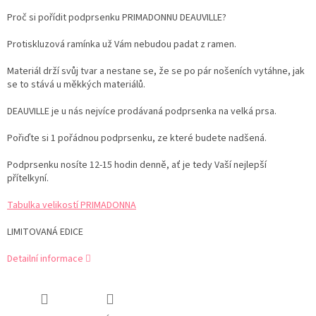
Proč si pořídit podprsenku PRIMADONNU DEAUVILLE?
Protiskluzová ramínka už Vám nebudou padat z ramen.
Materiál drží svůj tvar a nestane se, že se po pár nošeních vytáhne, jak
se to stává u měkkých materiálů.
DEAUVILLE je u nás nejvíce prodávaná podprsenka na velká prsa.
Pořiďte si 1 pořádnou podprsenku, ze které budete nadšená.
Podprsenku nosíte 12-15 hodin denně, ať je tedy Vaší nejlepší
přítelkyní.
Tabulka velikostí PRIMADONNA
LIMITOVANÁ EDICE
Detailní informace