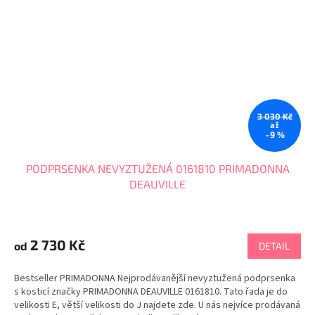
3 030 Kč
až
–9 %
PODPRSENKA NEVYZTUŽENÁ 0161810 PRIMADONNA
DEAUVILLE
Průměrné
hodnocení
produktu
2 730 Kč
od
DETAIL
je
4,7
Bestseller PRIMADONNA Nejprodávanější nevyztužená podprsenka
z
s kosticí značky PRIMADONNA DEAUVILLE 0161810. Tato řada je do
5
velikosti E, větší velikosti do J najdete zde. U nás nejvíce prodávaná
hvězdiček.