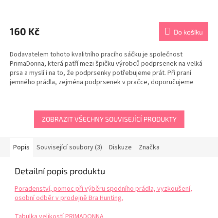
Průměrné
hodnocení
produktu
160 Kč
Do košíku
je
5,0
Dodavatelem tohoto kvalitního pracího sáčku je společnost
z
PrimaDonna, která patří mezi špičku výrobců podprsenek na velká
5
prsa a myslí i na to, že podprsenky potřebujeme prát. Při praní
hvězdiček.
jemného prádla, zejména podprsenek v pračce, doporučujeme
použít vždy sáček na praní. Při praní bez sáčku se...
ZOBRAZIT VŠECHNY SOUVISEJÍCÍ PRODUKTY
Popis
Související soubory (3)
Diskuze
Značka
Detailní popis produktu
Poradenství, pomoc při výběru spodního prádla, vyzkoušení,
osobní odběr v prodejně Bra Hunting.
Tabulka velikostí PRIMADONNA