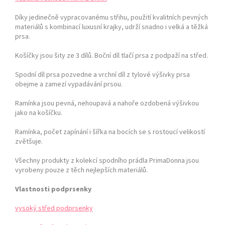
Díky jedinečně vypracovanému střihu, použití kvalitních pevných
materiálů s kombinací luxusní krajky, udrží snadno i velká a těžká
prsa.
Košíčky jsou šity ze 3 dílů. Boční díl tlačí prsa z podpaží na střed.
Spodní díl prsa pozvedne a vrchní díl z tylové výšivky prsa
obejme a zamezí vypadávání prsou.
Ramínka jsou pevná, nehoupavá a nahoře ozdobená výšivkou
jako na košíčku.
Ramínka, počet zapínání i šířka na bocích se s rostoucí velikostí
zvětšuje.
Všechny produkty z kolekcí spodního prádla PrimaDonna jsou
vyrobeny pouze z těch nejlepších materiálů.
Vlastnosti podprsenky
vysoký střed podprsenky