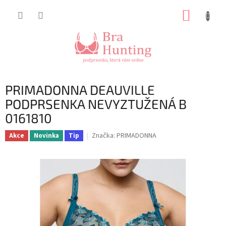
Přejít
NÁKUP
na
obsah
KOŠÍK
PRIMADONNA DEAUVILLE
PODPRSENKA NEVYZTUŽENÁ B
0161810
Značka:
PRIMADONNA
Akce
Novinka
Tip