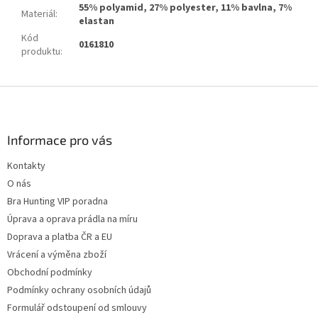
55% polyamid, 27% polyester, 11% bavlna, 7%
Materiál
:
elastan
Kód
0161810
produktu
:
Z
á
p
a
Informace pro vás
t
Kontakty
í
O nás
Bra Hunting VIP poradna
Úprava a oprava prádla na míru
Doprava a platba ČR a EU
Vrácení a výměna zboží
Obchodní podmínky
Podmínky ochrany osobních údajů
Formulář odstoupení od smlouvy