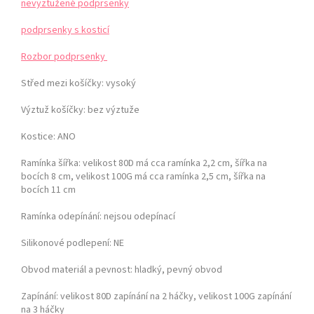
nevyztužené podprsenky
podprsenky s kosticí
Rozbor podprsenky
Střed mezi košíčky:
vysoký
Výztuž košíčky:
bez výztuže
Kostice: ANO
Ramínka šířka: velikost 80D má cca ramínka 2,2 cm, šířka na
bocích 8 cm,
velikost 100G má cca ramínka 2,5 cm, šířka na
bocích 11 cm
Ramínka odepínání:
nejsou odepínací
Silikonové podlepení: NE
Obvod materiál a pevnost:
hladký, pevný obvod
Zapínání:
velikost 80D zapínání na 2 háčky, velikost 100G zapínání
na 3 háčky