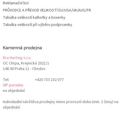
Reklamační list
PRŮVODCE A PŘEVOD VELIKOSTÍ EU/USA/UK/AUS/FR
Tabulka velikostí kalhotky a boxerky
Tabulka velikostí při výběru podprsenky
Kamenná prodejna
Bra Hunting s.r.o.
OC Chrpa, Krejnická 2021/1
148 00 Praha 11 - Chodov
Tel:
+420 733 232 077
VIP poradna
na objednání
Individuální návštěva prodejny mimo provozní dobu (min. 2 ženy) na
objednání.