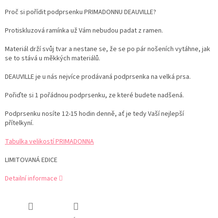
Proč si pořídit podprsenku PRIMADONNU DEAUVILLE?
Protiskluzová ramínka už Vám nebudou padat z ramen.
Materiál drží svůj tvar a nestane se, že se po pár nošeních vytáhne, jak
se to stává u měkkých materiálů.
DEAUVILLE je u nás nejvíce prodávaná podprsenka na velká prsa.
Pořiďte si 1 pořádnou podprsenku, ze které budete nadšená.
Podprsenku nosíte 12-15 hodin denně, ať je tedy Vaší nejlepší
přítelkyní.
Tabulka velikostí PRIMADONNA
LIMITOVANÁ EDICE
Detailní informace