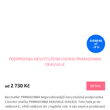
3 030 Kč
až
–9 %
PODPRSENKA NEVYZTUŽENÁ 0161810 PRIMADONNA
DEAUVILLE
Průměrné
hodnocení
produktu
2 730 Kč
od
DETAIL
je
4,7
Bestseller PRIMADONNA Nejprodávanější nevyztužená podprsenka
z
s kosticí značky PRIMADONNA DEAUVILLE 0161810. Tato řada je do
5
velikosti E, větší velikosti do J najdete zde. U nás nejvíce prodávaná
hvězdiček.