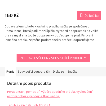
Průměrné
hodnocení
produktu
160 Kč
Do košíku
je
5,0
Dodavatelem tohoto kvalitního pracího sáčku je společnost
z
PrimaDonna, která patří mezi špičku výrobců podprsenek na velká
5
prsa a myslí i na to, že podprsenky potřebujeme prát. Při praní
hvězdiček.
jemného prádla, zejména podprsenek v pračce, doporučujeme
použít vždy sáček na praní. Při praní bez sáčku se...
ZOBRAZIT VŠECHNY SOUVISEJÍCÍ PRODUKTY
Popis
Související soubory (3)
Diskuze
Značka
Detailní popis produktu
Poradenství, pomoc při výběru spodního prádla, vyzkoušení,
osobní odběr v prodejně Bra Hunting.
Tabulka velikostí PRIMADONNA