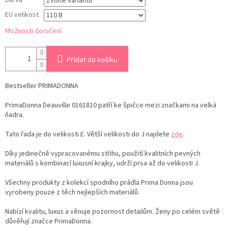
Barva
EU velikost
Možnosti doručení
Přidat do košíku
Bestseller PRIMADONNA
PrimaDonna Deauville 0161810 patří ke špičce mezi značkami na velká
ňadra.
Tato řada je do velikosti E. Větší velikosti do J najdete
zde
.
Díky jedinečně vypracovanému střihu, použití kvalitních pevných
materiálů s kombinací luxusní krajky, udrží prsa až do velikosti J.
Všechny produkty z kolekcí spodního prádla Prima Donna jsou
vyrobeny pouze z těch nejlepších materiálů.
Nabízí kvalitu, luxus a věnuje pozornost detailům. Ženy po celém světě
důvěřují značce PrimaDonna.