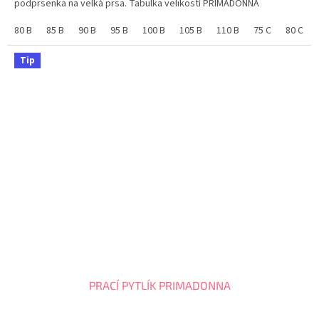
podprsenka na velká prsa. Tabulka velikostí PRIMADONNA
80 B
85 B
90 B
95 B
100 B
105 B
110 B
75 C
80 C
Tip
PRACÍ PYTLÍK PRIMADONNA