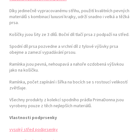
Díky jedinečně vypracovanému střihu, použití kvalitních pevných
materiálů s kombinací luxusní krajky, udrží snadno i velká a těžká
prsa.
Košíčky jsou šity ze 3 dílů. Boční díl tlačí prsa z podpaží na střed.
Spodní díl prsa pozvedne a vrchní díl z tylové výšivky prsa
obejme a zamezí vypadávání prsou.
Ramínka jsou pevná, nehoupavá a nahoře ozdobená výšivkou
jako na košíčku.
Ramínka, počet zapínání i šířka na bocích se s rostoucí velikostí
zvětšuje.
Všechny produkty z kolekcí spodního prádla PrimaDonna jsou
vyrobeny pouze z těch nejlepších materiálů.
Vlastnosti podprsenky
vysoký střed podprsenky