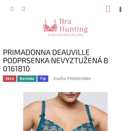
Přejít
NÁKUP
na
obsah
KOŠÍK
PRIMADONNA DEAUVILLE
PODPRSENKA NEVYZTUŽENÁ B
0161810
Značka:
PRIMADONNA
Akce
Novinka
Tip