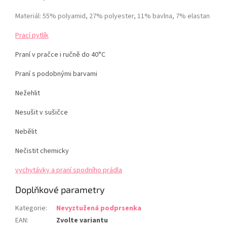
Materiál: 55% polyamid, 27% polyester, 11% bavlna, 7% elastan
Prací pytlík
Praní v pračce i ručně do 40°C
Praní s podobnými barvami
Nežehlit
Nesušit v sušičce
Nebělit
Nečistit chemicky
vychytávky a praní spodního prádla
Doplňkové parametry
Kategorie
:
Nevyztužená podprsenka
EAN
:
Zvolte variantu