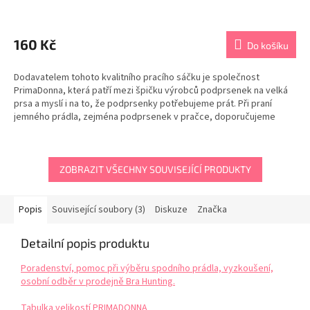
Průměrné
hodnocení
produktu
160 Kč
Do košíku
je
5,0
Dodavatelem tohoto kvalitního pracího sáčku je společnost
z
PrimaDonna, která patří mezi špičku výrobců podprsenek na velká
5
prsa a myslí i na to, že podprsenky potřebujeme prát. Při praní
hvězdiček.
jemného prádla, zejména podprsenek v pračce, doporučujeme
použít vždy sáček na praní. Při praní bez sáčku se...
ZOBRAZIT VŠECHNY SOUVISEJÍCÍ PRODUKTY
Popis
Související soubory (3)
Diskuze
Značka
Detailní popis produktu
Poradenství, pomoc při výběru spodního prádla, vyzkoušení,
osobní odběr v prodejně Bra Hunting.
Tabulka velikostí PRIMADONNA