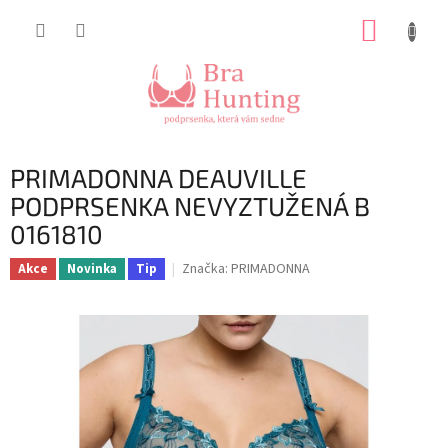
Přejít
NÁKUP
na
obsah
KOŠÍK
PRIMADONNA DEAUVILLE
PODPRSENKA NEVYZTUŽENÁ B
0161810
Značka:
PRIMADONNA
Akce
Novinka
Tip