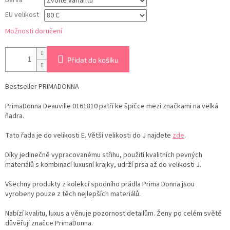
Barva
EU velikost
Možnosti doručení
Přidat do košíku
Bestseller PRIMADONNA
PrimaDonna Deauville 0161810 patří ke špičce mezi značkami na velká
ňadra.
Tato řada je do velikosti E. Větší velikosti do J najdete
zde
.
Díky jedinečně vypracovanému střihu, použití kvalitních pevných
materiálů s kombinací luxusní krajky, udrží prsa až do velikosti J.
Všechny produkty z kolekcí spodního prádla Prima Donna jsou
vyrobeny pouze z těch nejlepších materiálů.
Nabízí kvalitu, luxus a věnuje pozornost detailům. Ženy po celém světě
důvěřují značce PrimaDonna.