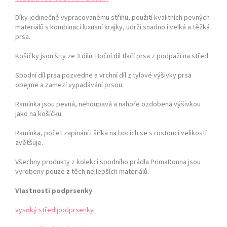
Díky jedinečně vypracovanému střihu, použití kvalitních pevných
materiálů s kombinací luxusní krajky, udrží snadno i velká a těžká
prsa.
Košíčky jsou šity ze 3 dílů. Boční díl tlačí prsa z podpaží na střed.
Spodní díl prsa pozvedne a vrchní díl z tylové výšivky prsa
obejme a zamezí vypadávání prsou.
Ramínka jsou pevná, nehoupavá a nahoře ozdobená výšivkou
jako na košíčku.
Ramínka, počet zapínání i šířka na bocích se s rostoucí velikostí
zvětšuje.
Všechny produkty z kolekcí spodního prádla PrimaDonna jsou
vyrobeny pouze z těch nejlepších materiálů.
Vlastnosti podprsenky
vysoký střed podprsenky