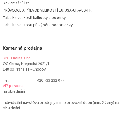
Reklamační list
PRŮVODCE A PŘEVOD VELIKOSTÍ EU/USA/UK/AUS/FR
Tabulka velikostí kalhotky a boxerky
Tabulka velikostí při výběru podprsenky
Kamenná prodejna
Bra Hunting s.r.o.
OC Chrpa, Krejnická 2021/1
148 00 Praha 11 - Chodov
Tel:
+420 733 232 077
VIP poradna
na objednání
Individuální návštěva prodejny mimo provozní dobu (min. 2 ženy) na
objednání.