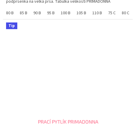
podprsenka na velká prsa. Tabulka velikostí PRIMADONNA
80 B
85 B
90 B
95 B
100 B
105 B
110 B
75 C
80 C
Tip
PRACÍ PYTLÍK PRIMADONNA