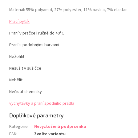
Materiál: 55% polyamid, 27% polyester, 11% bavlna, 7% elastan
Prací pytlík
Praní v pračce i ručně do 40°C
Praní s podobnými barvami
Nežehlit
Nesušit v sušičce
Nebělit
Nečistit chemicky
vychytávky a praní spodního prádla
Doplňkové parametry
Kategorie
:
Nevyztužená podprsenka
EAN
:
Zvolte variantu