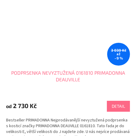
3 030 Kč
až
–9 %
PODPRSENKA NEVYZTUŽENÁ 0161810 PRIMADONNA
DEAUVILLE
Průměrné
hodnocení
produktu
2 730 Kč
od
DETAIL
je
4,7
Bestseller PRIMADONNA Nejprodávanější nevyztužená podprsenka
z
s kosticí značky PRIMADONNA DEAUVILLE 0161810. Tato řada je do
5
velikosti E, větší velikosti do J najdete zde. U nás nejvíce prodávaná
hvězdiček.