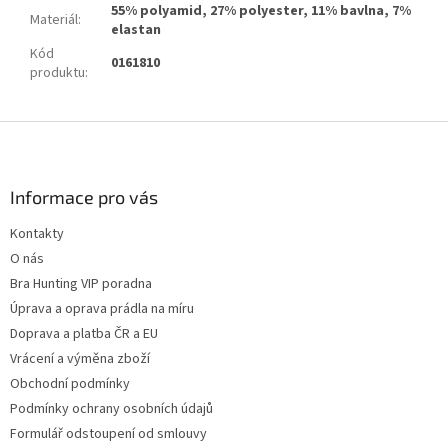
55% polyamid, 27% polyester, 11% bavlna, 7%
Materiál
:
elastan
Kód
0161810
produktu
:
Z
á
p
a
Informace pro vás
t
Kontakty
í
O nás
Bra Hunting VIP poradna
Úprava a oprava prádla na míru
Doprava a platba ČR a EU
Vrácení a výměna zboží
Obchodní podmínky
Podmínky ochrany osobních údajů
Formulář odstoupení od smlouvy