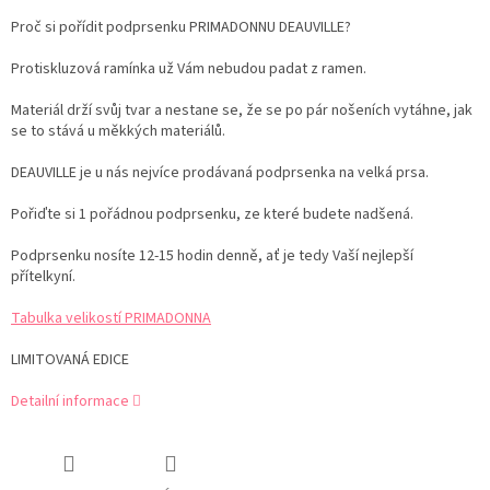
Proč si pořídit podprsenku PRIMADONNU DEAUVILLE?
Protiskluzová ramínka už Vám nebudou padat z ramen.
Materiál drží svůj tvar a nestane se, že se po pár nošeních vytáhne, jak
se to stává u měkkých materiálů.
DEAUVILLE je u nás nejvíce prodávaná podprsenka na velká prsa.
Pořiďte si 1 pořádnou podprsenku, ze které budete nadšená.
Podprsenku nosíte 12-15 hodin denně, ať je tedy Vaší nejlepší
přítelkyní.
Tabulka velikostí PRIMADONNA
LIMITOVANÁ EDICE
Detailní informace