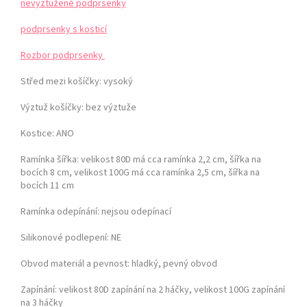
nevyztužené podprsenky
podprsenky s kosticí
Rozbor podprsenky
Střed mezi košíčky:
vysoký
Výztuž košíčky:
bez výztuže
Kostice: ANO
Ramínka šířka: velikost 80D má cca ramínka 2,2 cm, šířka na
bocích 8 cm,
velikost 100G má cca ramínka 2,5 cm, šířka na
bocích 11 cm
Ramínka odepínání:
nejsou odepínací
Silikonové podlepení: NE
Obvod materiál a pevnost:
hladký, pevný obvod
Zapínání:
velikost 80D zapínání na 2 háčky, velikost 100G zapínání
na 3 háčky