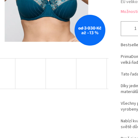
EU veliko
Možnosti
od 3 030 Kč
až –13 %
Bestsell
PrimaDonn
velká ňad
Tato řada
Díky jedi
materiálů
Všechny 
vyrobeny 
Nabízí kv
světě dů