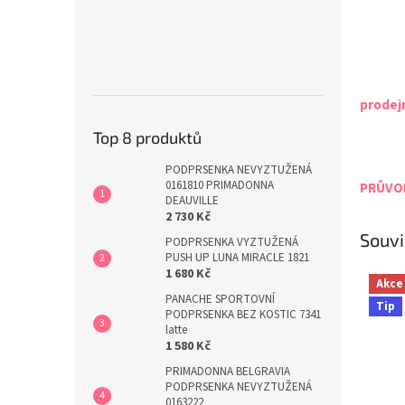
prodej
Top 8 produktů
PODPRSENKA NEVYZTUŽENÁ
0161810 PRIMADONNA
PRŮVOD
DEAUVILLE
2 730 Kč
Souvi
PODPRSENKA VYZTUŽENÁ
PUSH UP LUNA MIRACLE 1821
1 680 Kč
Akce
PANACHE SPORTOVNÍ
Tip
PODPRSENKA BEZ KOSTIC 7341
latte
1 580 Kč
PRIMADONNA BELGRAVIA
PODPRSENKA NEVYZTUŽENÁ
0163222