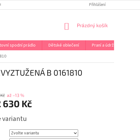
OPRAVA PRÁDLA NA MÍRU
DOPRAVA A PLATBA ČR A EU
Přihlášení
VRÁCENÍ A V
NÁKUPNÍ
Prázdný košík
KOŠÍK
tovní spodní prádlo
Dětské oblečení
Praní a údržba
Kont
810
VYZTUŽENÁ B 0161810
 Kč
až –13 %
 630 Kč
e variantu