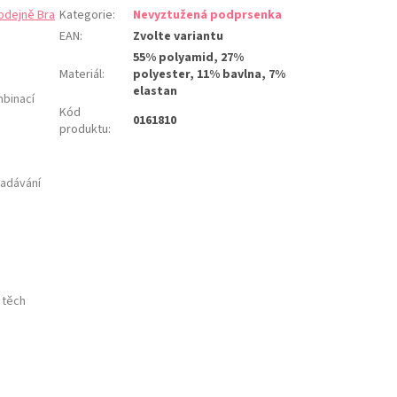
odejně Bra
Kategorie
:
Nevyztužená podprsenka
EAN
:
Zvolte variantu
55% polyamid, 27%
Materiál
:
polyester, 11% bavlna, 7%
elastan
mbinací
Kód
0161810
produktu
:
padávání
 těch