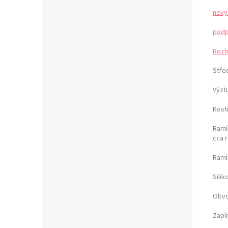
nevy
podp
Rozb
Stře
Výzt
Kost
Ramín
cca 
Ramí
Sili
Obvo
Zapí