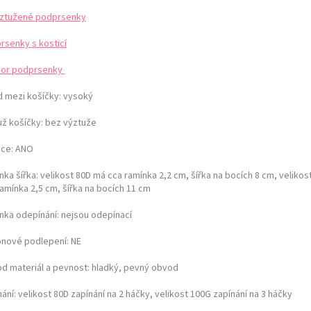
ztužené podprsenky
rsenky s kosticí
or podprsenky
d mezi košíčky:
vysoký
už košíčky:
bez výztuže
ice: ANO
ka šířka: velikost 80D má cca ramínka 2,2 cm, šířka na bocích 8 cm,
velikos
ramínka 2,5 cm, šířka na bocích 11 cm
nka odepínání:
nejsou odepínací
konové podlepení: NE
d materiál a pevnost:
hladký, pevný obvod
nání:
velikost 80D zapínání na 2 háčky, velikost 100G zapínání na 3 háčky