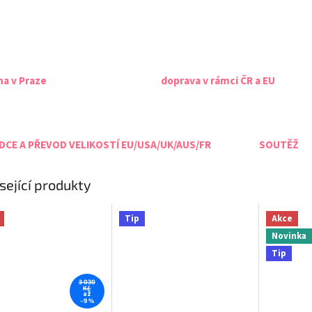
na v Praze
doprava v rámci ČR a EU
CE A PŘEVOD VELIKOSTÍ EU/USA/UK/AUS/FR
SOUTĚŽ
sející produkty
Tip
Akce
Novinka
Tip
3 030
Kč
až
–9 %