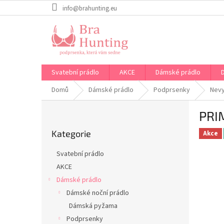
Přejít
info@brahunting.eu
na
obsah
Svatební prádlo
AKCE
Dámské prádlo
Domů
Dámské prádlo
Podprsenky
Nev
P
PRI
o
Přeskočit
s
Kategorie
kategorie
Akce
t
r
Svatební prádlo
a
AKCE
n
Dámské prádlo
n
í
Dámské noční prádlo
p
Dámská pyžama
a
Podprsenky