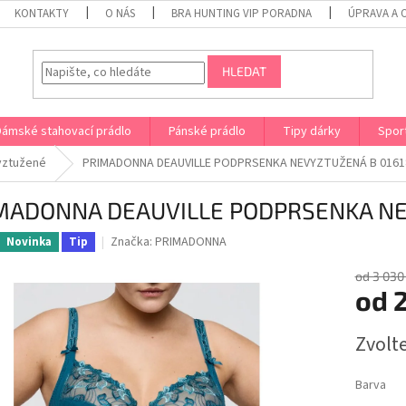
KONTAKTY
O NÁS
BRA HUNTING VIP PORADNA
ÚPRAVA A 
HLEDAT
Dámské stahovací prádlo
Pánské prádlo
Tipy dárky
Spor
yztužené
PRIMADONNA DEAUVILLE PODPRSENKA NEVYZTUŽENÁ B 0161
MADONNA DEAUVILLE PODPRSENKA NE
Značka:
PRIMADONNA
Novinka
Tip
od 3 030
od
2
Měrná
Zvolt
cena:
Barva