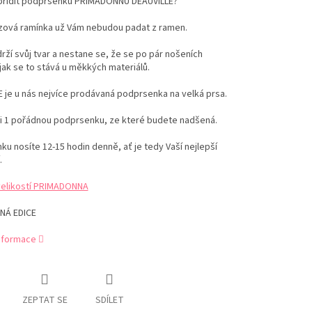
pořídit podprsenku PRIMADONNU DEAUVILLE?
uzová ramínka už Vám nebudou padat z ramen.
drží svůj tvar a nestane se, že se po pár nošeních
jak se to stává u měkkých materiálů.
 je u nás nejvíce prodávaná podprsenka na velká prsa.
si 1 pořádnou podprsenku, ze které budete nadšená.
u nosíte 12-15 hodin denně, ať je tedy Vaší nejlepší
.
velikostí PRIMADONNA
NÁ EDICE
informace
ZEPTAT SE
SDÍLET