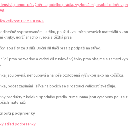
denství, pomoc při výběru spodního prádla, vyzkoušení, osobní odběr v pr
ng.
lka velikostí PRIMADONNA
 jedinečně vypracovanému střihu, použití kvalitních pevných materiálů s ko
ní krajky, udrží snadno i velká a těžká prsa.
ky jsou šity ze 3 dílů. Boční díl tlačí prsa z podpaží na střed.
ní díl prsa pozvedne a vrchní díl z tylové výšivky prsa obejme a zamezí vy
u.
nka jsou pevná, nehoupavá a nahoře ozdobená výšivkou jako na košíčku.
ka, počet zapínání i šířka na bocích se s rostoucí velikostí zvětšuje.
hny produkty z kolekcí spodního prádla PrimaDonna jsou vyrobeny pouze z
pších materiálů.
tnosti podprsenky
ký střed podprsenky