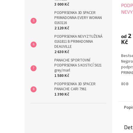
3 000 Kč
PODP
NEVY
PODPRSENKA 3D SPACER
PRIMADONNA EVERY WOMAN
PRIM
0163116
Průmě
2 120 Kč
hodno
2
produ
od
PODPRSENKA NEVYZTUŽENÁ
Kč
je
0161811 B PRIMADONNA
DEAUVILLE
4,7
2 630 Kč
z
Bests
5
PANACHE SPORTOVNÍ
Nejpro
hvězdi
PODPRSENKA S KOSTICÍ 5021
podprs
grey/marl
PRIMA
1 580 Kč
016181
velikos
80 B
PODPRSENKA 3D SPACER
PANACHE CARI 7961
najdet
1 390 Kč
prodá
velká 
PRIMA
Popi
Det