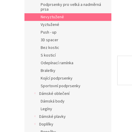
n
Podprsenky pro velká a nadměrná
e
prsa
l
Nevyztužené
Vyztužené
Push - up
3D spacer
Bez kostic
S kosticí
Odepínací ramínka
Braletky
Kojící podprsenky
Sportovní podprsenky
Dámské oblečení
Dámská body
Legíny
Dámské plavky
Doplňky