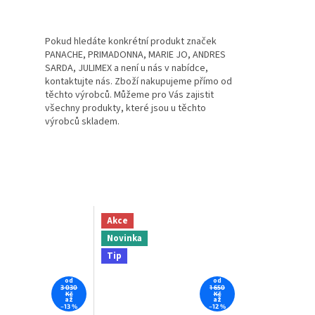
Pokud hledáte konkrétní produkt značek
PANACHE, PRIMADONNA, MARIE JO, ANDRES
SARDA, JULIMEX a není u nás v nabídce,
kontaktujte nás. Zboží nakupujeme přímo od
těchto výrobců. Můžeme pro Vás zajistit
všechny produkty, které jsou u těchto
výrobců skladem.
Akce
Novinka
Tip
od
od
3 030
1 650
Kč
Kč
až
až
–13 %
–12 %