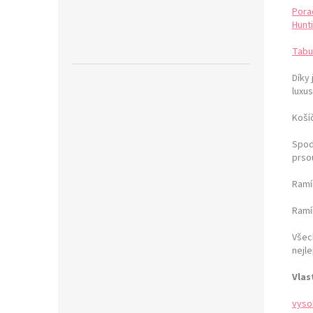
Pora
Hunti
Tabu
Díky
luxus
Košíč
Spod
prso
Ramí
Ramín
Všec
nejle
Vlas
vyso