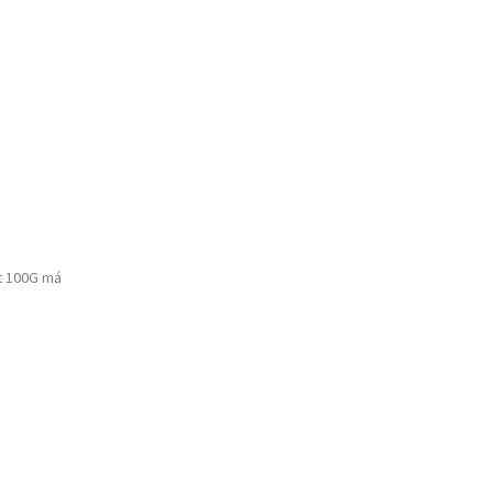
t 100G má