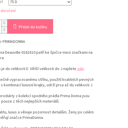
st
 doručení
Přidat do košíku
er PRIMADONNA
a Deauville 0161810 patří ke špičce mezi značkami na
ra.
 je do velikosti E. Větší velikosti do J najdete
zde
.
nečně vypracovanému střihu, použití kvalitních pevných
 s kombinací luxusní krajky, udrží prsa až do velikosti J.
produkty z kolekcí spodního prádla Prima Donna jsou
pouze z těch nejlepších materiálů.
alitu, luxus a věnuje pozornost detailům. Ženy po celém
věřují značce PrimaDonna.