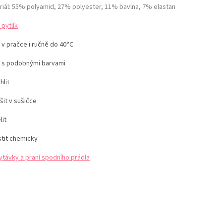
riál: 55% polyamid, 27% polyester, 11% bavlna, 7% elastan
 pytlík
 v pračce i ručně do 40°C
í s podobnými barvami
hlit
šit v sušičce
lit
stit chemicky
ytávky a praní spodního prádla