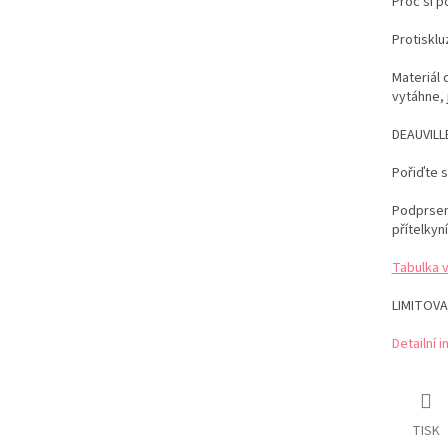
Proč si 
Protiskl
Materiál 
vytáhne, 
DEAUVILLE
Pořiďte 
Podprsenk
přítelkyní
Tabulka 
LIMITOVA
Detailní 
TISK