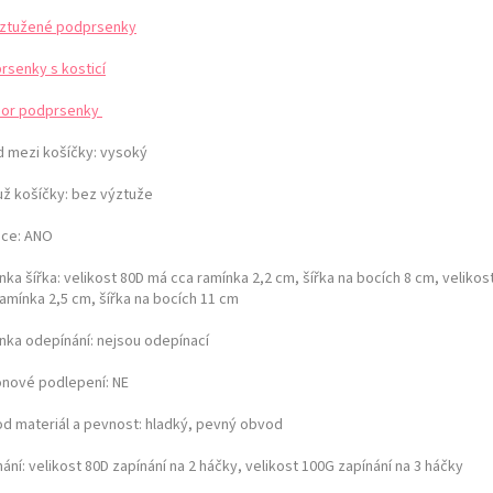
ztužené podprsenky
rsenky s kosticí
or podprsenky
d mezi košíčky:
vysoký
už košíčky:
bez výztuže
ice: ANO
ka šířka: velikost 80D má cca ramínka 2,2 cm, šířka na bocích 8 cm,
velikos
ramínka 2,5 cm, šířka na bocích 11 cm
nka odepínání:
nejsou odepínací
konové podlepení: NE
d materiál a pevnost:
hladký, pevný obvod
nání:
velikost 80D zapínání na 2 háčky, velikost 100G zapínání na 3 háčky