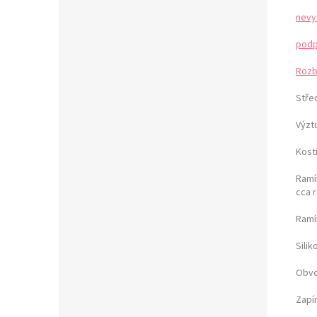
nevy
podp
Rozb
Stře
Výzt
Kost
Ramín
cca 
Ramí
Sili
Obvo
Zapí