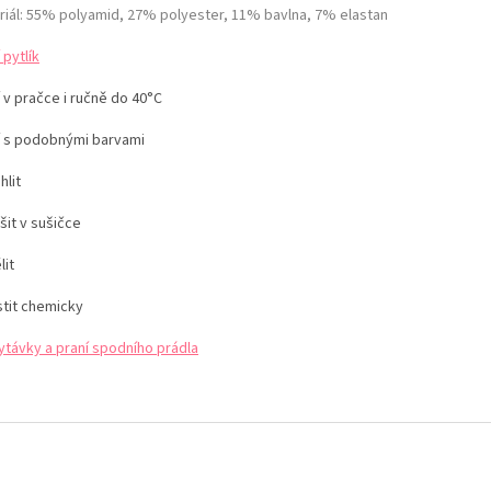
riál: 55% polyamid, 27% polyester, 11% bavlna, 7% elastan
 pytlík
 v pračce i ručně do 40°C
í s podobnými barvami
hlit
šit v sušičce
lit
stit chemicky
ytávky a praní spodního prádla