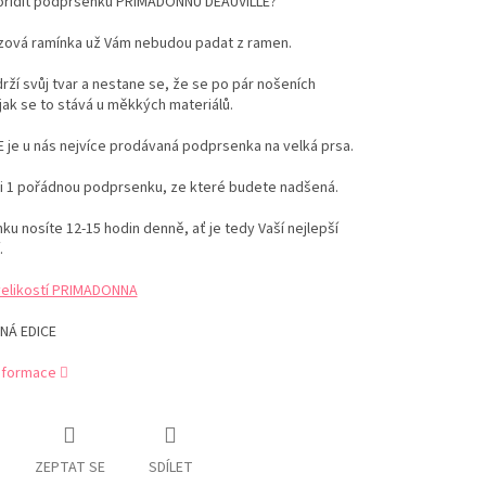
pořídit podprsenku PRIMADONNU DEAUVILLE?
uzová ramínka už Vám nebudou padat z ramen.
drží svůj tvar a nestane se, že se po pár nošeních
jak se to stává u měkkých materiálů.
 je u nás nejvíce prodávaná podprsenka na velká prsa.
si 1 pořádnou podprsenku, ze které budete nadšená.
u nosíte 12-15 hodin denně, ať je tedy Vaší nejlepší
.
velikostí PRIMADONNA
NÁ EDICE
informace
ZEPTAT SE
SDÍLET