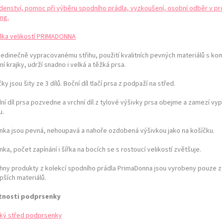
denství, pomoc při výběru spodního prádla, vyzkoušení, osobní odběr v pr
ng.
lka velikostí PRIMADONNA
 jedinečně vypracovanému střihu, použití kvalitních pevných materiálů s ko
ní krajky, udrží snadno i velká a těžká prsa.
ky jsou šity ze 3 dílů. Boční díl tlačí prsa z podpaží na střed.
ní díl prsa pozvedne a vrchní díl z tylové výšivky prsa obejme a zamezí vy
u.
nka jsou pevná, nehoupavá a nahoře ozdobená výšivkou jako na košíčku.
ka, počet zapínání i šířka na bocích se s rostoucí velikostí zvětšuje.
hny produkty z kolekcí spodního prádla PrimaDonna jsou vyrobeny pouze z
pších materiálů.
tnosti podprsenky
ký střed podprsenky