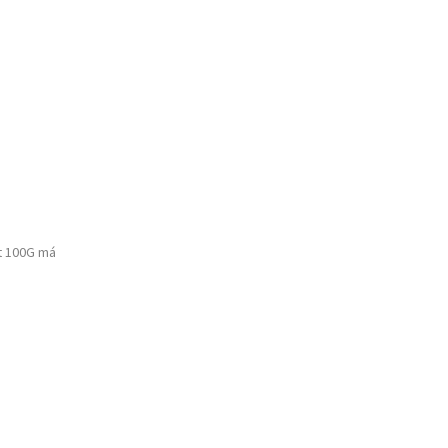
t 100G má