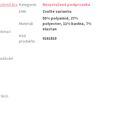
odejně Bra
Kategorie
:
Nevyztužená podprsenka
EAN
:
Zvolte variantu
55% polyamid, 27%
Materiál
:
polyester, 11% bavlna, 7%
elastan
mbinací
Kód
0161810
produktu
:
padávání
 těch