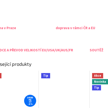
na v Praze
doprava v rámci ČR a EU
CE A PŘEVOD VELIKOSTÍ EU/USA/UK/AUS/FR
SOUTĚŽ
sející produkty
Tip
Akce
Novinka
Tip
3 030
Kč
až
–9 %