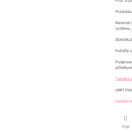
Proč si 
Protiskl
Materiál 
vytáhne, 
DEAUVILLE
Pořiďte 
Podprsenk
přítelkyní
Tabulka 
LIMITOVA
Detailní 
TISK