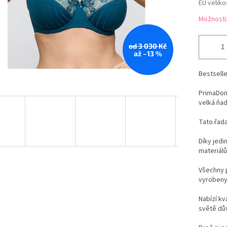
EU veliko
Možnosti
od 3 030 Kč
až –13 %
Bestsell
PrimaDonn
velká ňad
Tato řada
Díky jedi
materiálů
Všechny 
vyrobeny 
Nabízí kv
světě dů