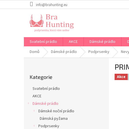
Přejít
info@brahunting.eu
na
obsah
Svatební prádlo
AKCE
Dámské prádlo
Domů
Dámské prádlo
Podprsenky
Nev
P
PRI
o
Přeskočit
s
Kategorie
kategorie
Akce
t
r
Svatební prádlo
a
AKCE
n
Dámské prádlo
n
í
Dámské noční prádlo
p
Dámská pyžama
a
Podprsenky