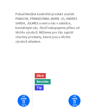
Pokud hledáte konkrétní produkt značek
PANACHE, PRIMADONNA, MARIE JO, ANDRES
SARDA, JULIMEX a není u nás v nabídce,
kontaktujte nás. Zboží nakupujeme přímo od
těchto výrobců. Můžeme pro Vás zajistit
všechny produkty, které jsou u těchto
výrobců skladem.
Akce
Novinka
Tip
od
od
3 030
1 650
Kč
Kč
až
až
–13 %
–12 %