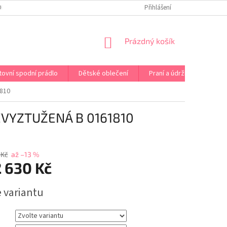
OPRAVA PRÁDLA NA MÍRU
DOPRAVA A PLATBA ČR A EU
Přihlášení
VRÁCENÍ A V
NÁKUPNÍ
Prázdný košík
KOŠÍK
tovní spodní prádlo
Dětské oblečení
Praní a údržba
Kont
810
VYZTUŽENÁ B 0161810
 Kč
až –13 %
 630 Kč
e variantu