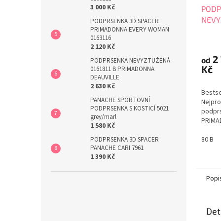
3 000 Kč
PODP
NEVY
PODPRSENKA 3D SPACER
PRIMADONNA EVERY WOMAN
PRIM
0163116
Průmě
2 120 Kč
hodno
2
produ
od
PODPRSENKA NEVYZTUŽENÁ
Kč
je
0161811 B PRIMADONNA
DEAUVILLE
4,7
2 630 Kč
z
Bests
5
PANACHE SPORTOVNÍ
Nejpro
hvězdi
PODPRSENKA S KOSTICÍ 5021
podprs
grey/marl
PRIMA
1 580 Kč
016181
velikos
80 B
PODPRSENKA 3D SPACER
PANACHE CARI 7961
najdet
1 390 Kč
prodá
velká 
PRIMA
Popi
Det