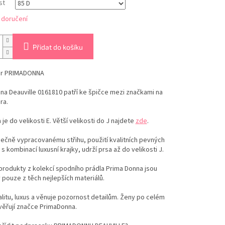
st
 doručení
Přidat do košíku
er PRIMADONNA
a Deauville 0161810 patří ke špičce mezi značkami na
ra.
 je do velikosti E. Větší velikosti do J najdete
zde
.
nečně vypracovanému střihu, použití kvalitních pevných
 s kombinací luxusní krajky, udrží prsa až do velikosti J.
produkty z kolekcí spodního prádla Prima Donna jsou
pouze z těch nejlepších materiálů.
alitu, luxus a věnuje pozornost detailům. Ženy po celém
věřují značce PrimaDonna.