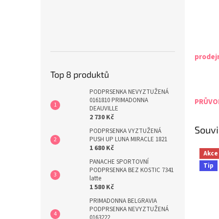
prodej
Top 8 produktů
PODPRSENKA NEVYZTUŽENÁ
0161810 PRIMADONNA
PRŮVOD
DEAUVILLE
2 730 Kč
Souvi
PODPRSENKA VYZTUŽENÁ
PUSH UP LUNA MIRACLE 1821
1 680 Kč
Akce
PANACHE SPORTOVNÍ
Tip
PODPRSENKA BEZ KOSTIC 7341
latte
1 580 Kč
PRIMADONNA BELGRAVIA
PODPRSENKA NEVYZTUŽENÁ
0163222