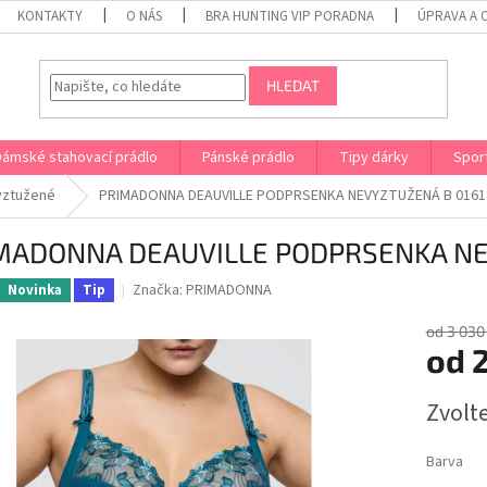
KONTAKTY
O NÁS
BRA HUNTING VIP PORADNA
ÚPRAVA A 
HLEDAT
Dámské stahovací prádlo
Pánské prádlo
Tipy dárky
Spor
yztužené
PRIMADONNA DEAUVILLE PODPRSENKA NEVYZTUŽENÁ B 0161
MADONNA DEAUVILLE PODPRSENKA NE
Značka:
PRIMADONNA
Novinka
Tip
od 3 030
od
2
Měrná
Zvolt
cena:
Barva