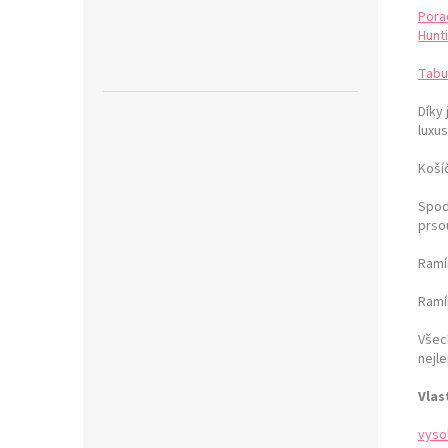
Pora
Hunti
Tabu
Díky
luxus
Košíč
Spod
prso
Ramí
Ramín
Všec
nejle
Vlas
vyso