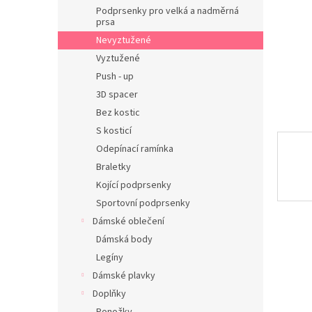
n
Podprsenky pro velká a nadměrná
e
prsa
l
Nevyztužené
Vyztužené
Push - up
3D spacer
Bez kostic
S kosticí
Odepínací ramínka
Braletky
Kojící podprsenky
Sportovní podprsenky
Dámské oblečení
Dámská body
Legíny
Dámské plavky
Doplňky