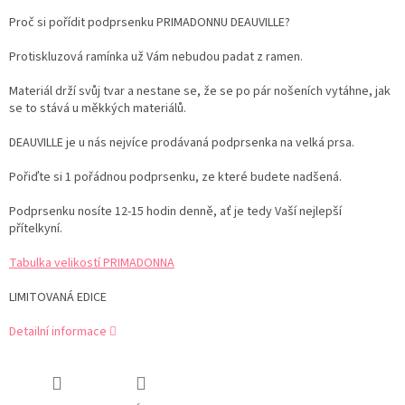
Proč si pořídit podprsenku PRIMADONNU DEAUVILLE?
Protiskluzová ramínka už Vám nebudou padat z ramen.
Materiál drží svůj tvar a nestane se, že se po pár nošeních vytáhne, jak
se to stává u měkkých materiálů.
DEAUVILLE je u nás nejvíce prodávaná podprsenka na velká prsa.
Pořiďte si 1 pořádnou podprsenku, ze které budete nadšená.
Podprsenku nosíte 12-15 hodin denně, ať je tedy Vaší nejlepší
přítelkyní.
Tabulka velikostí PRIMADONNA
LIMITOVANÁ EDICE
Detailní informace