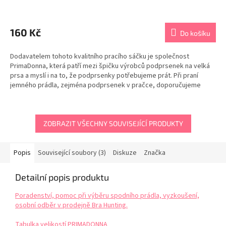
Průměrné
hodnocení
produktu
160 Kč
Do košíku
je
5,0
Dodavatelem tohoto kvalitního pracího sáčku je společnost
z
PrimaDonna, která patří mezi špičku výrobců podprsenek na velká
5
prsa a myslí i na to, že podprsenky potřebujeme prát. Při praní
hvězdiček.
jemného prádla, zejména podprsenek v pračce, doporučujeme
použít vždy sáček na praní. Při praní bez sáčku se...
ZOBRAZIT VŠECHNY SOUVISEJÍCÍ PRODUKTY
Popis
Související soubory (3)
Diskuze
Značka
Detailní popis produktu
Poradenství, pomoc při výběru spodního prádla, vyzkoušení,
osobní odběr v prodejně Bra Hunting.
Tabulka velikostí PRIMADONNA