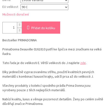
Barva
EU velikost
Možnosti doručení
Přidat do košíku
Bestseller PRIMADONNA
PrimaDonna Deauville 0161810 patří ke špičce mezi značkami na velká
ňadra.
Tato řada je do velikosti E. Větší velikosti do J najdete
zde
.
Díky jedinečně vypracovanému střihu, použití kvalitních pevných
materiálů s kombinací luxusní krajky, udrží prsa až do velikosti J.
Všechny produkty z kolekcí spodního prádla Prima Donna jsou
vyrobeny pouze z těch nejlepších materiálů.
Nabízí kvalitu, luxus a věnuje pozornost detailům. Ženy po celém světě
důvěřují značce PrimaDonna.