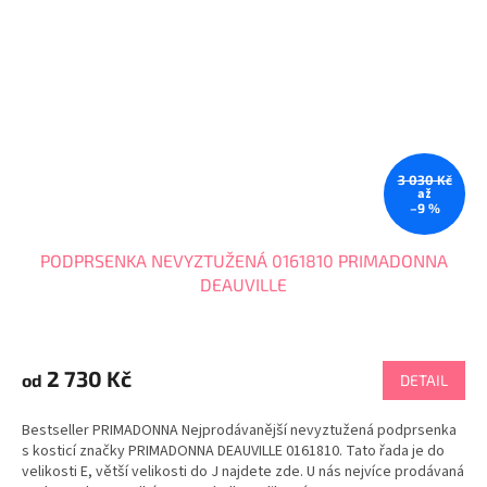
3 030 Kč
až
–9 %
PODPRSENKA NEVYZTUŽENÁ 0161810 PRIMADONNA
DEAUVILLE
Průměrné
hodnocení
produktu
2 730 Kč
od
DETAIL
je
4,7
Bestseller PRIMADONNA Nejprodávanější nevyztužená podprsenka
z
s kosticí značky PRIMADONNA DEAUVILLE 0161810. Tato řada je do
5
velikosti E, větší velikosti do J najdete zde. U nás nejvíce prodávaná
hvězdiček.