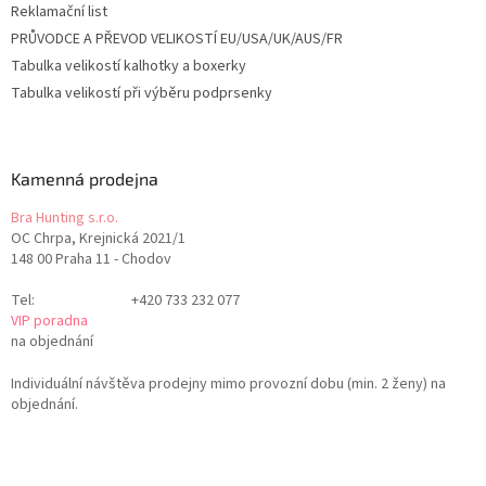
Reklamační list
PRŮVODCE A PŘEVOD VELIKOSTÍ EU/USA/UK/AUS/FR
Tabulka velikostí kalhotky a boxerky
Tabulka velikostí při výběru podprsenky
Kamenná prodejna
Bra Hunting s.r.o.
OC Chrpa, Krejnická 2021/1
148 00 Praha 11 - Chodov
Tel:
+420 733 232 077
VIP poradna
na objednání
Individuální návštěva prodejny mimo provozní dobu (min. 2 ženy) na
objednání.