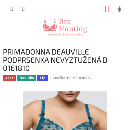
Přejít
NÁKUP
na
obsah
KOŠÍK
PRIMADONNA DEAUVILLE
PODPRSENKA NEVYZTUŽENÁ B
0161810
Značka:
PRIMADONNA
Akce
Novinka
Tip