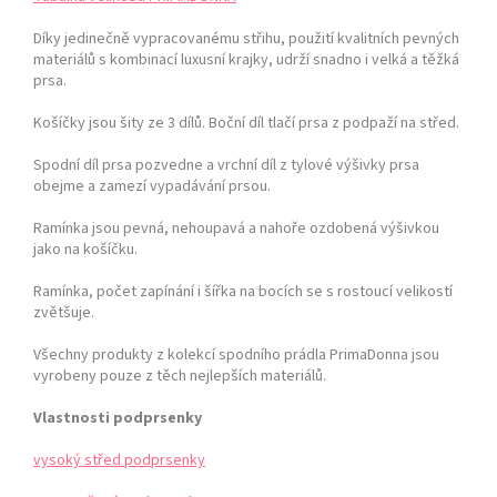
Díky jedinečně vypracovanému střihu, použití kvalitních pevných
materiálů s kombinací luxusní krajky, udrží snadno i velká a těžká
prsa.
Košíčky jsou šity ze 3 dílů. Boční díl tlačí prsa z podpaží na střed.
Spodní díl prsa pozvedne a vrchní díl z tylové výšivky prsa
obejme a zamezí vypadávání prsou.
Ramínka jsou pevná, nehoupavá a nahoře ozdobená výšivkou
jako na košíčku.
Ramínka, počet zapínání i šířka na bocích se s rostoucí velikostí
zvětšuje.
Všechny produkty z kolekcí spodního prádla PrimaDonna jsou
vyrobeny pouze z těch nejlepších materiálů.
Vlastnosti podprsenky
vysoký střed podprsenky