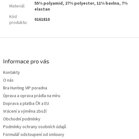
55% polyamid, 27% polyester, 11% bavlna, 7%
Materiál
:
elastan
Kód
0161810
produktu
:
Z
á
p
a
Informace pro vás
t
Kontakty
í
O nás
Bra Hunting VIP poradna
Úprava a oprava prádla na míru
Doprava a platba ČR a EU
Vrácení a výměna zboží
Obchodní podmínky
Podmínky ochrany osobních údajů
Formulář odstoupení od smlouvy