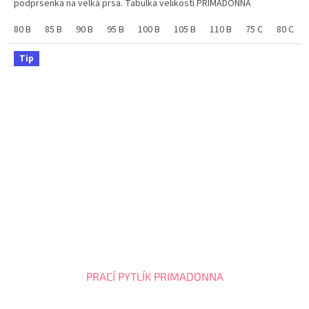
podprsenka na velká prsa. Tabulka velikostí PRIMADONNA
80 B
85 B
90 B
95 B
100 B
105 B
110 B
75 C
80 C
Tip
PRACÍ PYTLÍK PRIMADONNA