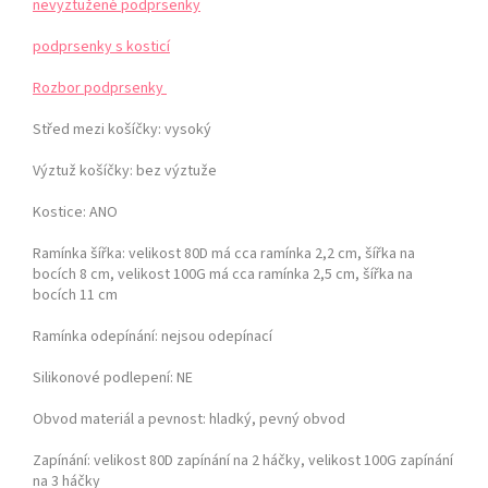
nevyztužené podprsenky
podprsenky s kosticí
Rozbor podprsenky
Střed mezi košíčky:
vysoký
Výztuž košíčky:
bez výztuže
Kostice: ANO
Ramínka šířka: velikost 80D má cca ramínka 2,2 cm, šířka na
bocích 8 cm,
velikost 100G má cca ramínka 2,5 cm, šířka na
bocích 11 cm
Ramínka odepínání:
nejsou odepínací
Silikonové podlepení: NE
Obvod materiál a pevnost:
hladký, pevný obvod
Zapínání:
velikost 80D zapínání na 2 háčky, velikost 100G zapínání
na 3 háčky