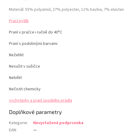
Materiál: 55% polyamid, 27% polyester, 11% bavlna, 7% elastan
Prací pytlík
Praní v pračce i ručně do 40°C
Praní s podobnými barvami
Nežehlit
Nesušit v sušičce
Nebělit
Nečistit chemicky
vychytávky a praní spodního prádla
Doplňkové parametry
Kategorie
:
Nevyztužená podprsenka
EAN
:
—